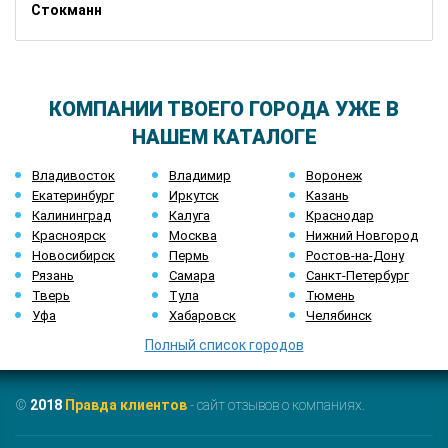
Стокманн
КОМПАНИИ ТВОЕГО ГОРОДА УЖЕ В
НАШЕМ КАТАЛОГЕ
Владивосток
Владимир
Воронеж
Екатеринбург
Иркутск
Казань
Калининград
Калуга
Краснодар
Красноярск
Москва
Нижний Новгород
Новосибирск
Пермь
Ростов-на-Дону
Рязань
Самара
Санкт-Петербург
Тверь
Тула
Тюмень
Уфа
Хабаровск
Челябинск
Полный список городов
©
2018
Правда клиентов
- сайт отзывов о компаниях.