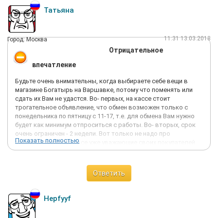
Татьяна
11:31 13.03.2018
Город: Москва
Отрицательное
впечатление
Будьте очень внимательны, когда выбираете себе вещи в
магазине Богатырь на Варшавке, потому что поменять или
сдать их Вам не удастся. Во- первых, на кассе стоит
трогательное объявление, что обмен возможен только с
понедельника по пятницу с 11-17, т.е. для обмена Вам нужно
будет как минимум отпроситься с работы. Во- вторых, срок
очень ограничен - 2 недели. Вот только не надо про
Показать полностью
законодательство - все уже уважающие своих покупателей
магазины давно увеличили срок обмена-возврата до месяца,
а то и до 90 дней. Я купила дочери блузку в подарок к 8 марта,
она померила - не подошел размер. 9 марта приехала в
Ответить
магазин., хотела сдать, но не тут-то было. Сначала мне долго
объясняли, что обмен только по будням, потому что в
магазине в другое время много покупателей. При этом в зале
Hepfyyf
было 3 человека, все трое - продавщицы. Потом все - таки
милостиво достали бланк заявления, которое я