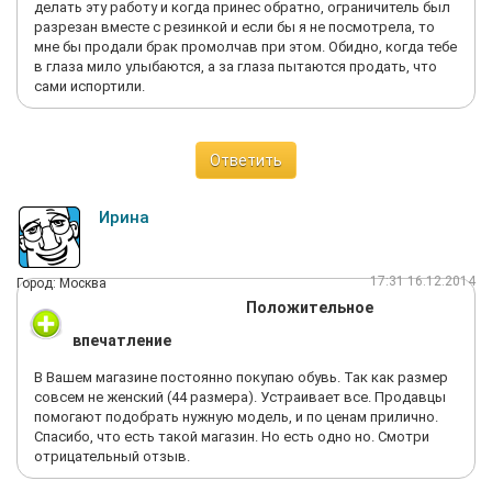
1. Жилетка - 6500
делать эту работу и когда принес обратно, ограничитель был
2. Пальто - 10000
разрезан вместе с резинкой и если бы я не посмотрела, то
3. Пуховик - 19500
мне бы продали брак промолчав при этом. Обидно, когда тебе
Мама была очень счастлива, всю дорогу, пока ехали обратно,
в глаза мило улыбаются, а за глаза пытаются продать, что
улыбалась и обсуждала, как ей понравился магазин и
сами испортили.
ассортимент. К слову сказать все вещи и правда
качественные, откровенного китайского утиль-сырья там
нет. Впрочем, и цены соответствующие.
Ответить
Кроме того, мама просила добавить, что осталась довольна
именно обслуживанием - нормальных и корректных
продавцов не так уж и много, но в этом магазине проблем с
Ирина
ними никаких не возникло. Все терпеливо принесли, помогали
одевать вещи и т.д - спасибо им большое.
В общем, рекомендую.
17:31 16.12.2014
Город: Москва
Положительное
впечатление
В Вашем магазине постоянно покупаю обувь. Так как размер
совсем не женский (44 размера). Устраивает все. Продавцы
помогают подобрать нужную модель, и по ценам прилично.
Спасибо, что есть такой магазин. Но есть одно но. Смотри
отрицательный отзыв.