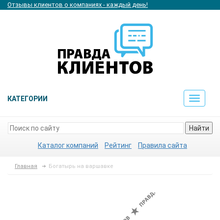
Отзывы клиентов о компаниях - каждый день!
КАТЕГОРИИ
Toggle
navigat
Найти
Каталог компаний
Рейтинг
Правила сайта
Главная
Богатырь на варшавке