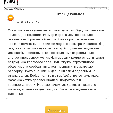
21:55 12.02.2012
Город: Москва
Отрицательное
впечатление
Ситуация: жена купила несколько рубашек. Одну распечатали,
померил, не подошла. Размер ворота мой, но реально
оказался на 3 размера больше. Две не распакованные
поехали поменять на такие же другого размера. Казалось бы,
рядовая ситуация и нужный размер был, тем неожиданнее
для нас был жесткий отказ со ссылками на различные
внутренние распоряжения. На помощь к коллеге подтянулась
сотрудница торгового зала. Попытку конструктивного
общения, они сообща пытались превратить в хамскую
разборку. Противно. Очень давно ни с чем подобным не
сталкивался. Добавлю, что в этом 'действе' сотрудников
магазина четко прослеживалась подготовка и
тренированность. Не знаю зачем владельцам нужен этот
магазин, но явно не для того, чтобы мы приходили к ним
одеваться.
Ответить