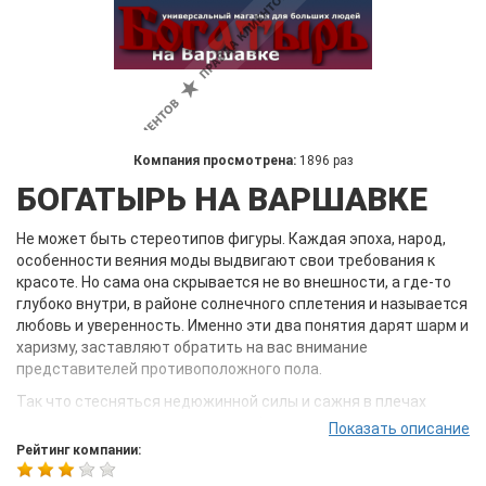
Компания просмотрена:
1896 раз
БОГАТЫРЬ НА ВАРШАВКЕ
Не может быть стереотипов фигуры. Каждая эпоха, народ,
особенности веяния моды выдвигают свои требования к
красоте. Но сама она скрывается не во внешности, а где-то
глубоко внутри, в районе солнечного сплетения и называется
любовь и уверенность. Именно эти два понятия дарят шарм и
харизму, заставляют обратить на вас внимание
представителей противоположного пола.
Так что стесняться недюжинной силы и сажня в плечах
мужчине, как полноты и пышных форм женщине не надо.
Показать описание
Кроме чувства самоуважения нужна отличная качественная
Рейтинг компании:
одежда, которая не будет тесной, поможет утеплиться в