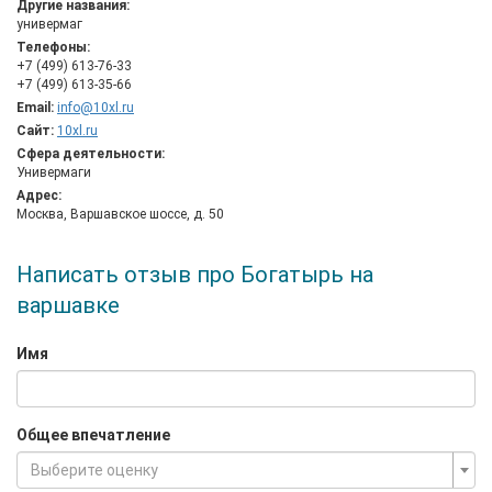
прохладное время и дать «дышать» коже в жару. С нашими
Другие названия:
изделиями можно выгодно подчеркнуть достоинства фигуры
универмаг
и скрыть недостатки. Наполняйте гардероб и чувствуйте
Телефоны:
+7 (499) 613-76-33
себя уверенными, зная, что природа не обделила вас
+7 (499) 613-35-66
красотой тела и души.
Email:
info@10xl.ru
Сайт:
10xl.ru
Сфера деятельности:
Универмаги
Адрес:
Москва, Варшавское шоссе, д. 50
Написать отзыв про Богатырь на
варшавке
Имя
Общее впечатление
Выберите оценку