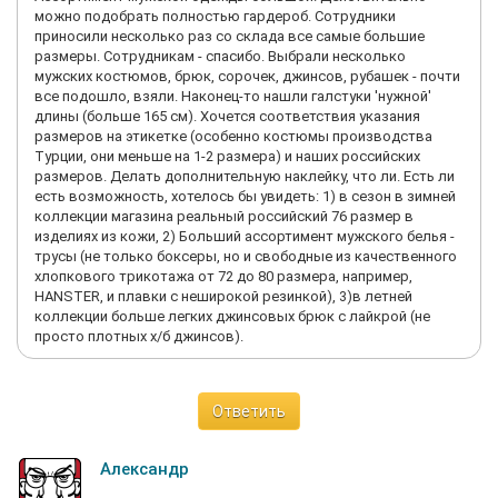
можно подобрать полностью гардероб. Сотрудники
приносили несколько раз со склада все самые большие
размеры. Сотрудникам - спасибо. Выбрали несколько
мужских костюмов, брюк, сорочек, джинсов, рубашек - почти
все подошло, взяли. Наконец-то нашли галстуки 'нужной'
длины (больше 165 см). Хочется соответствия указания
размеров на этикетке (особенно костюмы производства
Турции, они меньше на 1-2 размера) и наших российских
размеров. Делать дополнительную наклейку, что ли. Есть ли
есть возможность, хотелось бы увидеть: 1) в сезон в зимней
коллекции магазина реальный российский 76 размер в
изделиях из кожи, 2) Больший ассортимент мужского белья -
трусы (не только боксеры, но и свободные из качественного
хлопкового трикотажа от 72 до 80 размера, например,
HANSTER, и плавки с неширокой резинкой), 3)в летней
коллекции больше легких джинсовых брюк с лайкрой (не
просто плотных х/б джинсов).
Ответить
Александр