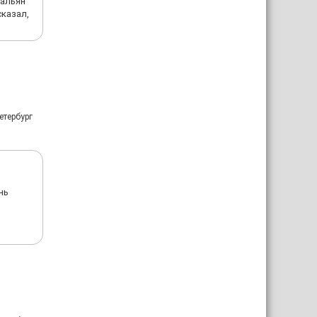
кальян
сказал,
етербург
нь