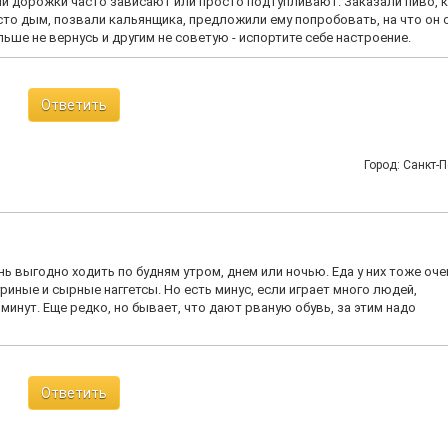
ми дорожки часто зависают или просто подтупливают. Заказали пиво, 
сто дым, позвали кальянщика, предложили ему попробовать, на что он 
льше не вернусь и другим не советую - испортите себе настроение.
Ответить
Город: Санкт-П
ь выгодно ходить по будням утром, днем или ночью. Еда у них тоже оче
уриные и сырные наггетсы. Но есть минус, если играет много людей,
минут. Еще редко, но бывает, что дают рваную обувь, за этим надо
Ответить