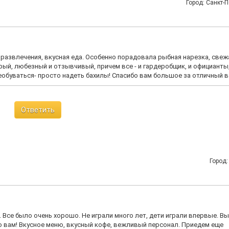
Город: Санкт-П
 развлечения, вкусная еда. Особенно порадовала рыбная нарезка, све
ый, любезный и отзывчивый, причем все - и гардеробщик, и официанты,
реобуваться- просто надеть бахилы! Спасибо вам большое за отличный в
Ответить
Город:
. Все было очень хорошо. Не играли много лет, дети играли впервые. В
о вам! Вкусное меню, вкусный кофе, вежливый персонал. Приедем еще