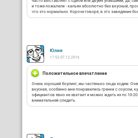
часто выставляет с одной или двумя упавшими, да, са
и тоже пожалели - кальян абсолютно без вкусный, про
что это нормально. Короче говоря, в это заведение бо
Юлия
17:52 07.12.2016
Положительное впечатление
Очень хороший боулинг, мы частенько сюда ходим. Очен
вкусная, особенно мне понравились гренки с соусом, к
официантов явно не хватает и можно ждать их по 10-20 
внимательней следить.