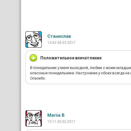
Спасибо за испорченное рождественское настроение!
Станислав
14:02 08.03.2017
Положительное впечатление
В понедельник у меня выходной, любим с моим младши
классные понедельники. Настроение у обоих всегда на в
Спасибо.
Mariia B
19:11 05.02.2017