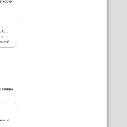
етербург
жайшая
 и
ечер!
 Гатчина
ыдался