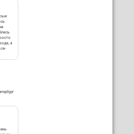
орые
ось
ам
блись.
просто
вода, а
все-
етербург
чень