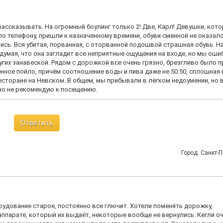
ь рассказывать. На огромный боулинг только 2! Две, Карл! Девушки, кот
о телефону, пришли к назначенному времени, обуви сменной не оказал
ись. Вся убитая, порванная, с оторванной подошвой страшная обувь. Н
думая, что она загладит все неприятные ощущения на входе, но мы оши
угих занавеской. Рядом с дорожкой все очень грязно, брезгливо было 
нное пойло, причём соотношение воды и пива даже не 50:50, сплошная 
есторане на Невском. В общем, мы прибывали в лёгком недоумении, но 
тно не рекомендую к посещению.
Ответить
Город: Санкт-П
орудование старое, постоянно все глючит. Хотели поменять дорожку,
аппарате, который их выдаёт, некоторые вообще не вернулись. Кегли о