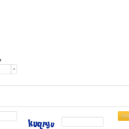
е
Отп