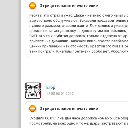
Отрицательное впечатление
Ребята, это страх и ужас. Даже и не знаю с чего начат
все это дело обслуживают. Заказали предварительно п
нужного размера, сказали ждите. Дождались и ужаснул
предложили вип-дорожку за доплату, мы согласились, 
ВИП- это та же убитая дорожка, только отделена от др
присесть на диванчик. Заказали пиво- просто разбавле
ценник приличный, как стоимость крафтового пива в р
таки поиграли. К кеглям претензий особо нет. Абсолю
Егор
12:55 08.01.2017
Отрицательное впечатление
Сходили 06.01.17 на два часа дорожка номер 5. Всё об
посмотрели, на всех одно и тоже, шары застревают в 