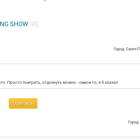
ING SHOW
(48)
Город: Санкт-П
то. Просто поиграть, отдохнуть можно - самое то, я б сказал.
Ответить
Город: