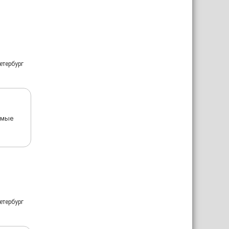
етербург
амые
етербург