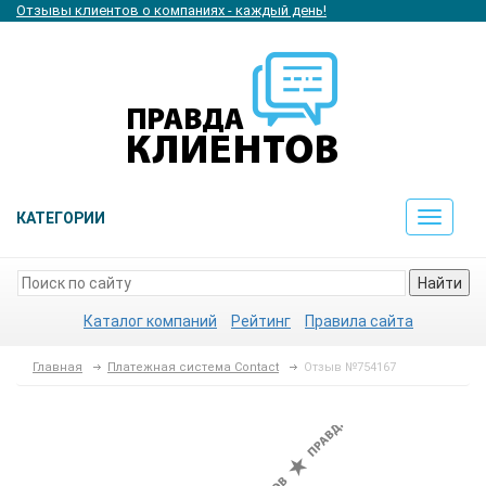
Отзывы клиентов о компаниях - каждый день!
КАТЕГОРИИ
Toggle
navigat
Найти
Каталог компаний
Рейтинг
Правила сайта
Главная
Платежная система Contact
Отзыв №754167