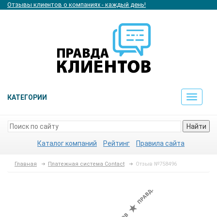
Отзывы клиентов о компаниях - каждый день!
КАТЕГОРИИ
Toggle
navigat
Найти
Каталог компаний
Рейтинг
Правила сайта
Главная
Платежная система Contact
Отзыв №758496