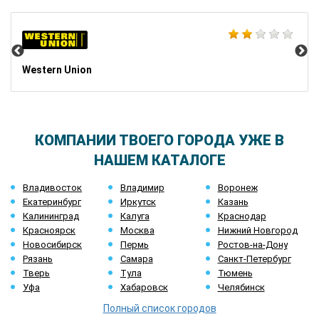
Mo
Western Union
КОМПАНИИ ТВОЕГО ГОРОДА УЖЕ В
НАШЕМ КАТАЛОГЕ
Владивосток
Владимир
Воронеж
Екатеринбург
Иркутск
Казань
Калининград
Калуга
Краснодар
Красноярск
Москва
Нижний Новгород
Новосибирск
Пермь
Ростов-на-Дону
Рязань
Самара
Санкт-Петербург
Тверь
Тула
Тюмень
Уфа
Хабаровск
Челябинск
Полный список городов