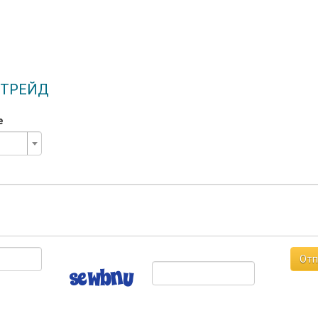
 ТРЕЙД
е
Отп