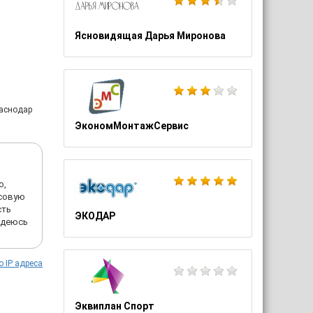
Ясновидящая Дарья Миронова
раснодар
ЭкономМонтажСервис
о,
рсовую
сть
ЭКОДАР
надеюсь
о IP адреса
Эквиплан Спорт