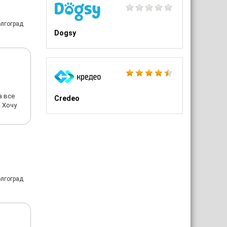
олгоград
Dogsy
а все
Credeo
 Хочу
олгоград