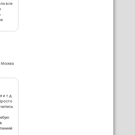
ила все
ы
а
не
: Москва
 и т.д.
 просто
очились
ребую
 в
мпанией