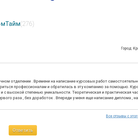
омТайм
(276)
Город: К
очном отделении . Времени на написание курсовых работ самостоятельн
ериться профессионалам и обратилась в эту компанию за помощью. Ку
и с высокой степенью уникальности. Теоретическая и практическая ча
рвого раза , без доработок . Впереди у меня еще написание диплома , 
Все отзывы с этог
Ответить