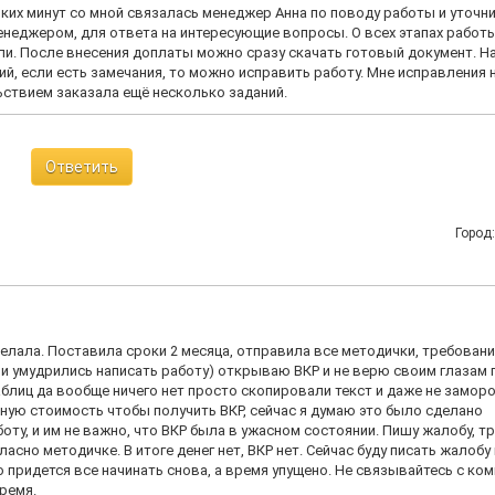
ких минут со мной связалась менеджер Анна по поводу работы и уточн
менеджером, для ответа на интересующие вопросы. О всех этапах работ
ели. После внесения доплаты можно сразу скачать готовый документ. Н
й, если есть замечания, то можно исправить работу. Мне исправления 
ьствием заказала ещё несколько заданий.
Ответить
Город
делала. Поставила сроки 2 месяца, отправила все методички, требования
ели умудрились написать работу) открываю ВКР и не верю своим глазам
таблиц да вообще ничего нет просто скопировали текст и даже не замор
ную стоимость чтобы получить ВКР, сейчас я думаю это было сделано
оту, и им не важно, что ВКР была в ужасном состоянии. Пишу жалобу, т
сно методичке. В итоге денег нет, ВКР нет. Сейчас буду писать жалобу
 придется все начинать снова, а время упущено. Не связывайтесь с ко
ремя.