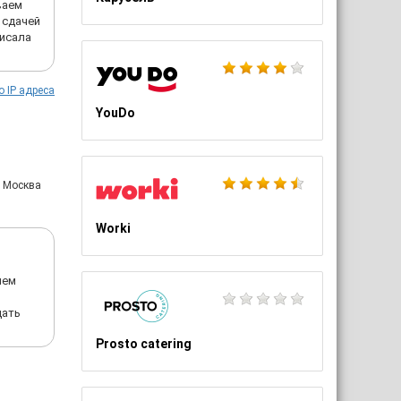
ваем
 сдачей
писала
о IP адреса
YouDo
: Москва
Worki
чем
щать
Prosto catering