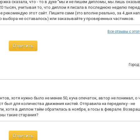
ка сказала, что - то в духе "мы и не пишем дипломы, мы лишь оказы
20 тысяч, учитывая то, что диплом я писала в последнюю неделю перед
е рекомендую этот сайт. Пишите сами (это вполне реально, за 4 дня на
о выбора не оставалось) или заказывайте у проверенных частников.
Все отзывы с этог
Ответить
Город
тов, хотя нужно было не менее 50, куча опечаток, автор не понимал, о 
ест был для количества движения кистей. Отправила на переделку - не
ли, хотя в диплом тайм обратилась в ноябре, а госы в феврале. Возвра
жны такие старания?
Ответить