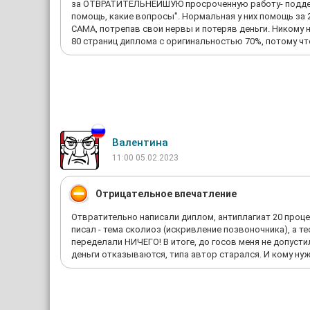
за ОТВРАТИТЕЛЬНЕЙШУЮ просроченную работу- поддерж
помощь, какие вопросы". Нормальная у них помощь за 
САМА, потрепав свои нервы и потеряв деньги. Никому н
80 страниц диплома с оригинальностью 70%, потому чт
Валентина
11:00 05.02.2023
Отрицательное впечатление
Отвратительно написали диплом, антиплагиат 20 процен
писал - тема сколиоз (искривление позвоночника), а т
переделали НИЧЕГО! В итоге, до госов меня не допусти
деньги отказываются, типа автор старался. И кому ну