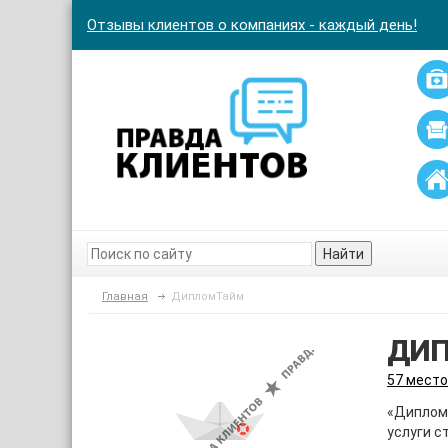
Отзывы клиентов о компаниях - каждый день!
Найти
Главная
ДипломТайм
ДИ
57 место
«Диплом
услуги с