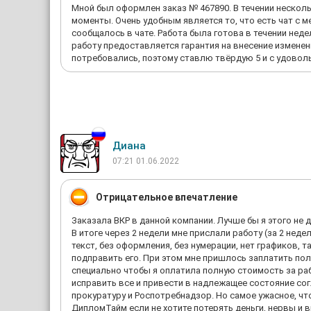
Мной был оформлен заказ № 467890. В течении несколь
моменты. Очень удобным является то, что есть чат с 
сообщалось в чате. Работа была готова в течении нед
работу предоставляется гарантия на внесение изменени
потребовались, поэтому ставлю твёрдую 5 и с удовол
Диана
07:21 01.06.2022
Отрицательное впечатление
Заказала ВКР в данной компании. Лучше бы я этого не 
В итоге через 2 недели мне прислали работу (за 2 нед
текст, без оформления, без нумерации, нет графиков, 
подправить его. При этом мне пришлось заплатить пол
специально чтобы я оплатила полную стоимость за раб
исправить все и привести в надлежащее состояние согла
прокуратуру и Роспотребнадзор. Но самое ужасное, что
ДипломТайм если не хотите потерять деньги, нервы и в