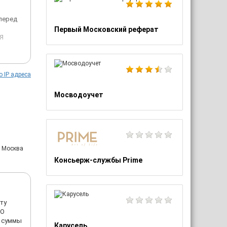
 перед
Первый Московский реферат
 Я
о IP адреса
тесь,
Мосводоучет
: Москва
Консьерж-службы Prime
ту
ДО
л суммы
Карусель