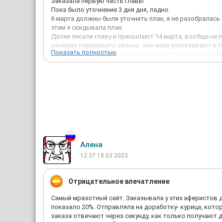
Заказала первую часть главы
Пока было уточнение 3 дня дня, ладно.
6 марта должны были уточнить план, я не разобралась 
этим я скидывала план.
Далее писали главу и присылают 14 марта, вообще не по
начинаю переживать сильно, они меня успокаивают и г
Показать полностью
присылают ту же самую главу про витрины(только доб
Времени до сдачи вообще не оставалось, обговаривали
Но сроки были просрочены, ни уникальности не было (
Я начинаю писать в службу поддержки, что у меня така
дождитесь.
И в итоге, мне присылают главу, читаю всё вроде в по
и мне дипломный руководить пишет, что уникальности н
Спасибо диплом тайм за такую часть, верните мои день
Алена
12:37 18.03.2023
Отрицательное впечатление
Самый мразотный сайт. Заказывала у этих аферистов д
показало 20%. Отправляла на доработку- курица, кот
заказа отвечают через секунду, как только получают 