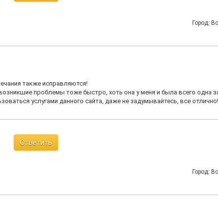
Город: В
мечания также исправляются!
зникшие проблемы тоже быстро, хоть она у меня и была всего одна з
оваться услугами данного сайта, даже не задумывайтесь, все отлично!
Ответить
Город: В