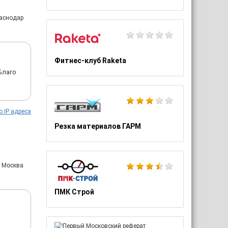
раснодар
Фитнес-клуб Raketa
Благо
о IP адреса
Резка материалов ГАРМ
: Москва
ПМК Строй