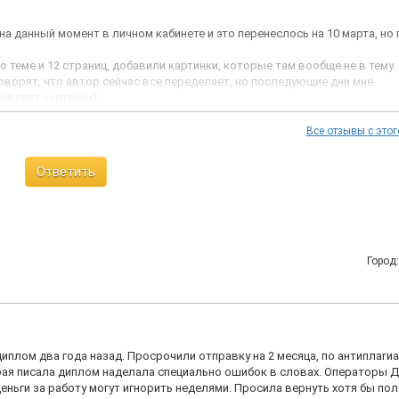
на данный момент в личном кабинете и это перенеслось на 10 марта, но
 теме и 12 страниц, добавили картинки, которые там вообще не в тему.
оворят, что автор сейчас все переделает, но последующие дни мне
авляет картинки).
сь сроки до 14.03.2023
2%)
Все отзывы с этог
я ситуация, верните мне деньги. Но поддержка, меня успокаивала, дожди
Ответить
рядке, но не проверяю на антиплагиат, я высылаю работу
ет и что я не допускаюсь.
ги и не обращайтесь к ним больше. Работа стоила 10 тысяч
Город
иплом два года назад. Просрочили отправку на 2 месяца, по антиплагиа
орая писала диплом наделала специально ошибок в словах. Операторы 
деньги за работу могут игнорить неделями. Просила вернуть хотя бы по