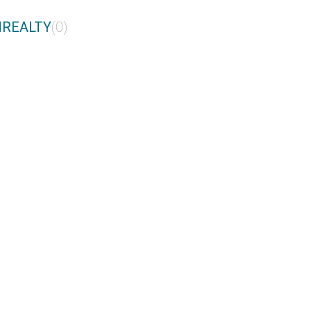
NREALTY
(0)