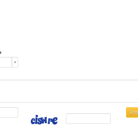
е
Отп