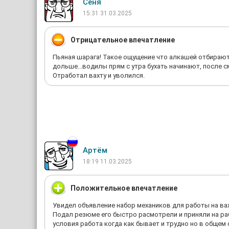
Сеня
15:31 31.03.2025
Отрицательное впечатление
Пьяная шарага! Такое ощущение что алкашей отбирают с
дольше...водилы прям с утра бухать начинают, после с
Отработал вахту и уволился.
Артём
18:19 11.03.2025
Положительное впечатление
Увидел объявление набор механиков для работы на ва
Подал резюме его быстро расмотрели и приняли на раб
условия работа когда как бывает и трудно но в общем