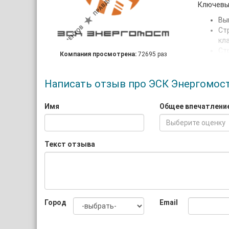
Ключевы
Вы
Ст
кл
Ст
Компания просмотрена:
72695 раз
чи
пу
Ст
Написать отзыв про ЭСК Энергомос
тр
ко
Имя
Общее впечатлени
На сегод
Выберите оценку
професси
единиц.
Текст отзыва
Город
Email