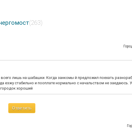
нергомост
(263)
Горо
л всего лишь на шабашки. Когда занкомы й предложил поехать разнора
года езжу стабильно и пооплате нормально с начальством не заедаюсь. 
 городок хороший
Ответить
Го