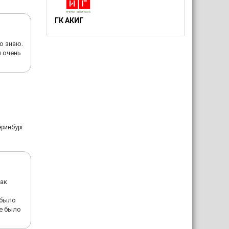
ГК АКИГ
ю знаю.
и очень
еринбург
как
 было
не было