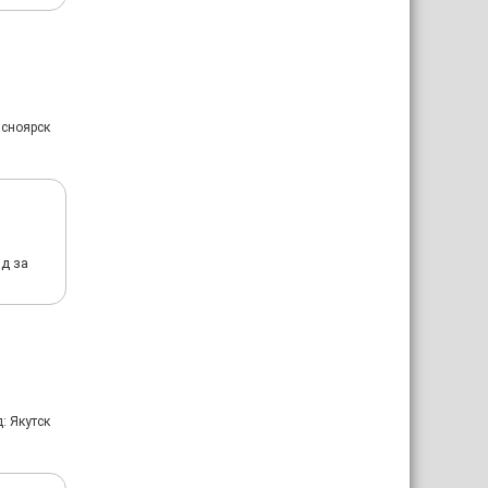
асноярск
д за
: Якутск