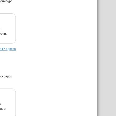
еринбург
и
очи.
о IP адреса
асноярск
.
ошие