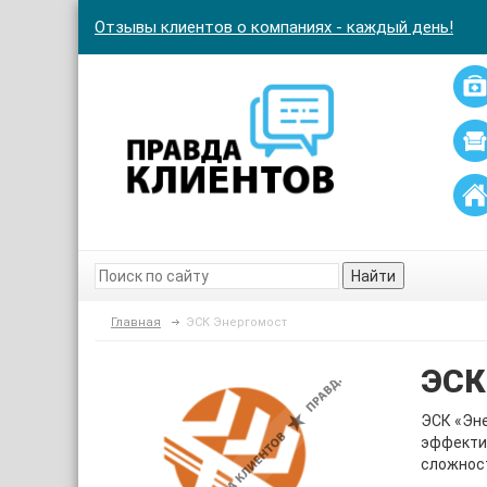
Отзывы клиентов о компаниях - каждый день!
Найти
Главная
ЭСК Энергомост
ЭСК
ЭСК «Эне
эффекти
сложност