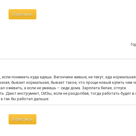
Ответить
Го
 если понимать куда едешь. Вагончики живые, не текут, еда нормальная
зная, бывает нормальная, бывает такое, что проще новый купить чем ч
л оживить, а если не умеешь – сиди дома. Зарплата белая, отпуск
ь. Дают инструмент, СИЗы, если не раздолбай, тогда работать будет в 
а так бы работал дальше.
Ответить