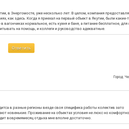
и, в Энергомосте, уже несколько лет. В целом, компания предоставля
х, как здесь. Когда я приехал на первый объект в Якутии, были какие-
 вагончиках нормальное, есть кухня и баня, а питание бесплатное, для
итывать на помощь, и коллеги и руководство адекватные.
Ответить
Город: Ч
дитса в разные регионы везде своя специфика работы колектив зато
ают новенькие. Проживание на объектах условия не люкс но комфортно
ходит вовремямесяц отдыха мне вполне достаточно.