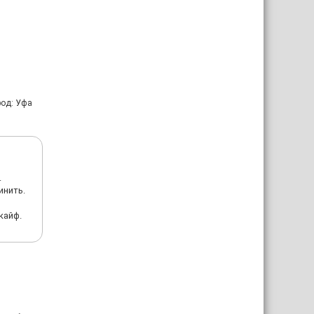
род: Уфа
.
инить.
кайф.