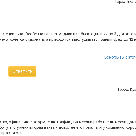
Город: Екат
пециально. Особенно где нет медика на объекте ,пьянки по 3 дня. А то 
мены хочется отдохнуть, а приходится выслушивать пьяный бред до 12 н
Все отзывы с этог
Ответить
Город: Кр
хтах, офицальное оформление график два месяца работаешь месяц дома
оту, это у меня вторая вахта я доволен что попал в эту компанию хор
 справляюсь.