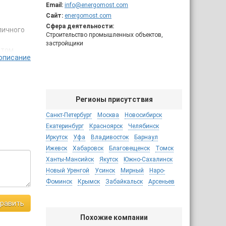
Email:
info@energomost.com
Сайт:
energomost.com
Сфера деятельности:
личного
Строительство промышленных объектов,
застройщики
 том
описание
ловые
ительных
Регионы присутствия
Санкт-Петербург
Москва
Новосибирск
00
Екатеринбург
Красноярск
Челябинск
Иркутск
Уфа
Владивосток
Барнаул
Ижевск
Хабаровск
Благовещенск
Томск
Ханты-Мансийск
Якутск
Южно-Сахалинск
Новый Уренгой
Усинск
Мирный
Наро-
Фоминск
Крымск
Забайкальск
Арсеньев
равить
Похожие компании