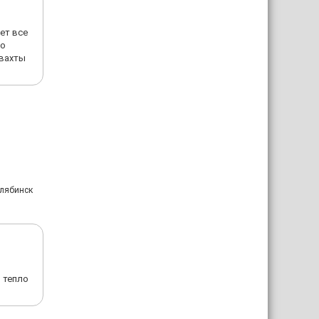
ет все
то
 вахты
елябинск
 тепло