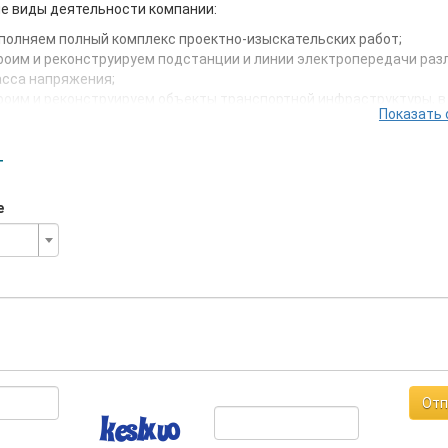
е виды деятельности компании:
полняем полный комплекс проектно-изыскательских работ;
роим и реконструируем подстанции и линии электропередачи раз
асса напряжения;
роим и реконструируем объекты транспортной инфраструктуры, в
Показать 
сле автомобильные дороги, вдольтрассовые проезды, мосты,
тепроводы;
роим и реконструируем магистральные, линейные, внутрипромыс
т
убопроводы на объектах нефтегазового комплекса и горнообогат
мбинатах.
е
няшний день команда ЭСК «Энергомост» насчитывает более 3000
оналов из 68 регионов России, а парк машин составляет более 8
Отп