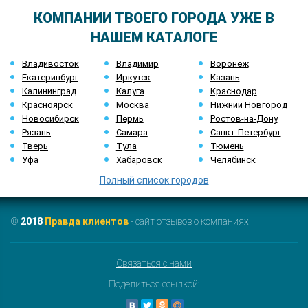
КОМПАНИИ ТВОЕГО ГОРОДА УЖЕ В
НАШЕМ КАТАЛОГЕ
Владивосток
Владимир
Воронеж
Екатеринбург
Иркутск
Казань
Калининград
Калуга
Краснодар
Красноярск
Москва
Нижний Новгород
Новосибирск
Пермь
Ростов-на-Дону
Рязань
Самара
Санкт-Петербург
Тверь
Тула
Тюмень
Уфа
Хабаровск
Челябинск
Полный список городов
©
2018
Правда клиентов
- сайт отзывов о компаниях.
Связаться с нами
Поделиться ссылкой: