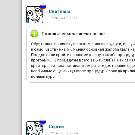
цена не самая низкая, но для Москва-Сити это ожидаем
Светлана
17:26 14.02.2025
Положительное впечатление
Обратилась в клинику по рекомендации подруги, она 
и самочувствие на 5+. У меня основная жалоба была н
Предложили пройти ознакомительную комбо-процедуру, 
программы, 3 процедуры всего за 6 тысяч)) Я как сама
криотерапии, кислородная камера, и гидротерапия с до
необычные ощущения) После процедур и правда прилив 
полный курс!
Сергей
12:14 13.12.2024