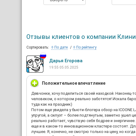
Отзывы клиентов о компании Клиника
Сортировать:
По дате
По рейтингу
Дарья Егорова
19:55 05.05.2025
Положительное впечатление
Девчонки, хочу поделиться своей находкой. Наконец-то
человеком, о котором реально заботятся! Искала барок
туда как на праздник)
Потом еще увидела у бьюти-блогера обзор на ICOONE 
упругой, а силуэт – более подтянутым, заметно ушел 
реально работает, чувствую себя бодрее и энергичнее.
еще и в каком-то инновационном кластере состоят. Для
лучшее. Я, конечно, не смотрю только на цену, но когд