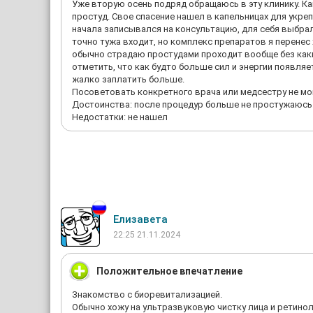
Уже вторую осень подряд обращаюсь в эту клинику. Ка
простуд. Свое спасение нашел в капельницах для укреп
начала записывался на консультацию, для себя выбрал
точно тужа входит, но комплекс препаратов я перенес
обычно страдаю простудами проходит вообще без каки
отметить, что как будто больше сил и энергии появляе
жалко заплатить больше.
Посоветовать конкретного врача или медсестру не могу
Достоинства: после процедур больше не простужаюсь
Недостатки: не нашел
Елизавета
22:25 21.11.2024
Положительное впечатление
Знакомство с биоревитализацией.
Обычно хожу на ультразвуковую чистку лица и ретинол