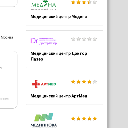
Медицинский центр Медина
: Москва
Медицинский центр Доктор
Лазер
з
Медицинский центр АртМед
шения
инам,
врач
ов —