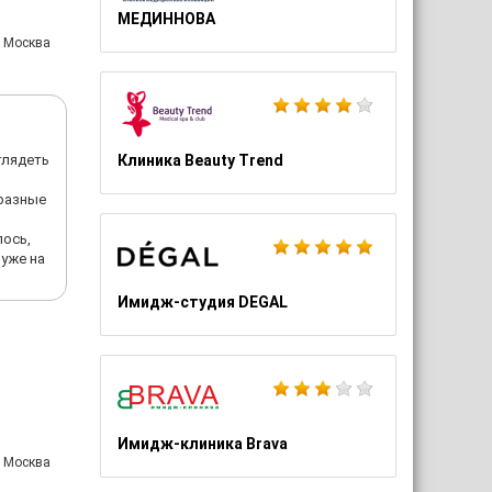
МЕДИННОВА
: Москва
глядеть
Клиника Beauty Trend
 разные
лось,
 уже на
Имидж-студия DEGAL
Имидж-клиника Brava
: Москва