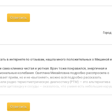
Ответить
Город
кать в интернете по отзывам, нашла много положительных о Мишиной и
и сама клиника чистая и уютная. Врач тоже понравился, энергичная и
рмональные колебания. Светлана Михайловна подробно расспросила о
ивает приём, но и не «выгоняет», можно всё подробно рассказать.
вели радио термотметрическую диагностику (РТМ) — это альтернатива
или щитовидку и сосуды — оказалось, что у меня есть небольшие нару
ксный подход. Помимо стандартных рекомендаций по питанию и витам
 гирудотерапию (лечение пиявками). Сама процедура непривычная, но 
Ответить
рофессиональная, внимательная, с индивидуальным подходом. Из минус