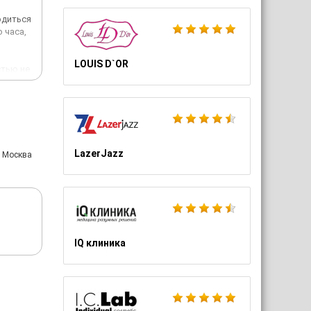
одиться
 часа,
LOUIS D`OR
стью не
му
LazerJazz
: Москва
IQ клиника