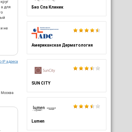
 круг
 а для
Био Спа Клиник
то
рый
и не
Американская Дерматология
о IP адреса
SUN CITY
: Москва
Lumen
.