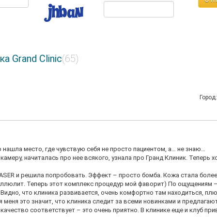
 Grand Clinic
(65)
Город
 нашла место, где чувствую себя не просто пациентом, а… не знаю…
амеру, начиталась про нее всякого, узнала про Гранд Клиник. Теперь х
LASER и решила попробовать. Эффект – просто бомба. Кожа стала боле
целлюлит. Теперь этот комплекс процедур мой фаворит) По ощущениям 
 Видно, что клиника развивается, очень комфортно там находиться, плю
 меня это значит, что клиника следит за всеми новинками и предлагаю
а качество соответствует – это очень приятно. В клинике еще и клуб при