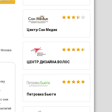
Центр Сан Медик
: Москва
ЦЕНТР ДИЗАЙНА ВОЛОС
ожу
е
Петровка Бьюти
–
с они
т
вилегий