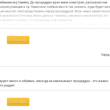
Гребенникову Семёну. До процедуры врач меня осмотрел, рассказал как
еских реакций и тд. Наметили слабые места так сказать, куда будет вв
ый наносят непосредственно перед процедурой. Весь сеанс занял около
я краситься (что мне лично далось тяжело), никакого алкоголя (но это
 никакого солнца, тут на помощь спф средства.
м 2 биоревитализации, но результат уже есть. Сухость, конечно, полно
кажется синяки под глазами стали светлее. В целом я довольна, поэто
ременная клиника, врач
Ответить
Город
руют много и объёмно, никогда не навязывают процедуры - это важно.
то радует.
Ответить