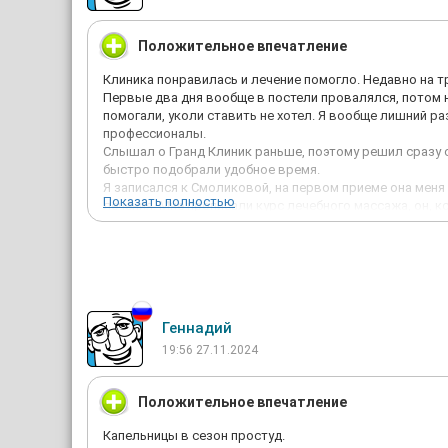
Положительное впечатление
Клиника понравилась и лечение помогло. Недавно на т
Первые два дня вообще в постели провалялся, потом н
помогали, уколи ставить не хотел. Я вообще лишний 
профессионалы.
Слышал о Гранд Клиник раньше, поэтому решил сразу об
быстро подобрали удобное время.
Я записался к Смоликовой, на первом приеме она ме
Показать полностью
лечения. Мне прописали курс лечебного массажа, он, кс
спина перестала беспокоить полностью.
О самом враче остались положительные впечатления, 
полезные рекомендации по питанию и назначила курс 
"
Геннадий
19:56 27.11.2024
Положительное впечатление
Капельницы в сезон простуд.