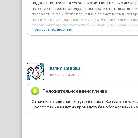
надоела постоянная сухость кожи. Попала я в руки к 
проводится вся процедура, расспросил нет ли аллергич
препарат. Уколы безболезненные за счет кремя, котор
после чего врач дал рекомендации. В первые дни нельз
основное правило после любых инъекций) и конечно же
Показать полностью
Для полного эффекта мне нужно пройти еще как миниму
ушла, но вот цвет лица заметно выровнялся, мне даже 
планирую допроходить курс.
Достоинства: результат после первой процедуры, сов
Недостатки: курс процедур выходит дорого
Юлия Седова
09:22 02.04.2017
Положительное впечатление
Отличные специалисты тут работают. Всегда консульти
Просто так не ведут на процедуру без обследования - э