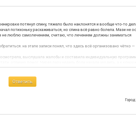
ренировке потянул спину, тяжело было наклонятся и вообще что-то дел
ачал потихоньку расхаживаться, но спина всё равно болела. Мази не о
раз не люблю самолечением, считаю, что лечением должны заниматься
ратиться. на этапе записи понял, что здесь всё организовано чётко —
ня осмотрела, выслушала жалобы и составила индивидуальную програм
тати, отлично помог. Через пару недель боли начали уходить, а к концу 
она внимательная и явно любит свое дело. Наталья Валентиновна дала
витаминов. однозначно рекомендую эту клинику!
Ответить
Город