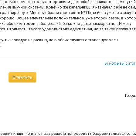
к только немного холодает организм дает сбой и начинается замкнутый
ления имунной системы. Конечно же капельницы я назначал себе не сам,
 расширенную. Мне подобрали «протокол №11», сейчас уже не скажу, ч
 хорошо. Общее впечатление положительное, уже второй сезон, в кото
х либо симптомов заболеваний, банально даже насморка нет. И могу
тся. Стоимость такого удовольствия адекватная, но за такой результат 
, т.к. попадал на разных, но в обоих случаях остался доволен.
.
Все отзывы с этог
Ответить
Город
овый пилинг, но в этот раз решила попробовать биоревитализацию, т.к