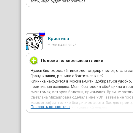
есть, надо будет разобраться.
Кристина
21:56 04.03.2025
Положительное впечатление
Нужен был хороший гинеколог-эндокринолог, стала ис
Гранд-клиник, решила обратиться к ней.
Клиника находится в Москва-Сити, добираться удобно, 
позитивная женщина. Меня беспокоил сбой цикла и го
симптомах, истории болезни, привычках. Врач не затяг
Светлана Михайловна сделала мне УЗИ, затем мне про
маммографии, только без дискомфорта. Заодно провер
Показать полностью
кровообращения, но на начальной стадии.
Для лечения Светлана Михайловна предложила компле
она использует методы физиотерапии — я попробовала
всё объясняла и контролировала процесс.
Общее впечатление врача и клинике положительное: п