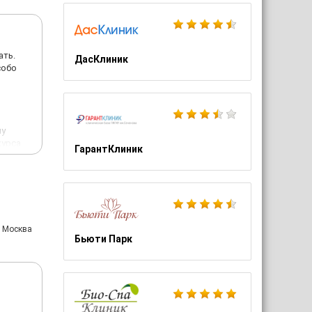
ать.
ДасКлиник
собо
му
курса
ГарантКлиник
: Москва
Бьюти Парк