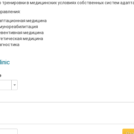
тренировки в медицинских условиях собственных систем адапт
правления:
аптационная медицина
мунореабилитация
евентивная медицина
тетическая медицина
агностика
inic
е
Отп