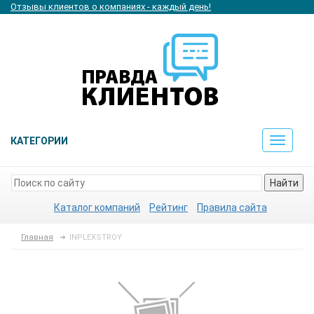
Отзывы клиентов о компаниях - каждый день!
КАТЕГОРИИ
Toggle
navigat
Найти
Каталог компаний
Рейтинг
Правила сайта
Главная
INPLEXSTROY