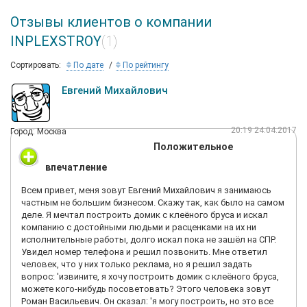
Отзывы клиентов о компании
INPLEXSTROY
(1)
Сортировать:
По дате
По рейтингу
Евгений Михайлович
20:19 24.04.2017
Город: Москва
Положительное
впечатление
Всем привет, меня зовут Евгений Михайлович я занимаюсь
частным не большим бизнесом. Скажу так, как было на самом
деле. Я мечтал построить домик с клеёного бруса и искал
компанию с достойными людьми и расценками на их ни
исполнительные работы, долго искал пока не зашёл на СПР.
Увидел номер телефона и решил позвонить. Мне ответил
человек, что у них только реклама, но я решил задать
вопрос: 'извините, я хочу построить домик с клеёного бруса,
можете кого-нибудь посоветовать? Этого человека зовут
Роман Васильевич. Он сказал: 'я могу построить, но это все