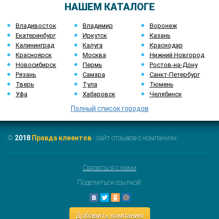
НАШЕМ КАТАЛОГЕ
Владивосток
Владимир
Воронеж
Екатеринбург
Иркутск
Казань
Калининград
Калуга
Краснодар
Красноярск
Москва
Нижний Новгород
Новосибирск
Пермь
Ростов-на-Дону
Рязань
Самара
Санкт-Петербург
Тверь
Тула
Тюмень
Уфа
Хабаровск
Челябинск
Полный список городов
©
2018
Правда клиентов
- сайт отзывов о компаниях.
Связаться с нами
Поделиться ссылкой:
Добавить компанию