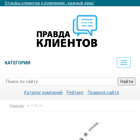
Отзывы клиентов о компаниях - каждый день!
КАТЕГОРИИ
Toggle
navigat
Найти
Каталог компаний
Рейтинг
Правила сайта
Главная
РСК-24