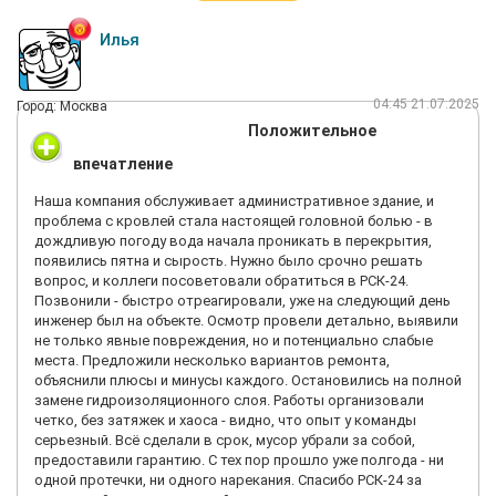
Илья
04:45 21.07.2025
Город: Москва
Положительное
впечатление
Наша компания обслуживает административное здание, и
проблема с кровлей стала настоящей головной болью - в
дождливую погоду вода начала проникать в перекрытия,
появились пятна и сырость. Нужно было срочно решать
вопрос, и коллеги посоветовали обратиться в РСК-24.
Позвонили - быстро отреагировали, уже на следующий день
инженер был на объекте. Осмотр провели детально, выявили
не только явные повреждения, но и потенциально слабые
места. Предложили несколько вариантов ремонта,
объяснили плюсы и минусы каждого. Остановились на полной
замене гидроизоляционного слоя. Работы организовали
четко, без затяжек и хаоса - видно, что опыт у команды
серьезный. Всё сделали в срок, мусор убрали за собой,
предоставили гарантию. С тех пор прошло уже полгода - ни
одной протечки, ни одного нарекания. Спасибо РСК-24 за