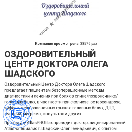
Компания просмотрена:
38576 раз
ОЗДОРОВИТЕЛЬНЫЙ
ЦЕНТР ДОКТОРА ОЛЕГА
ШАДСКОГО
Оздоровительный Центр Доктора Олега Шадского
предлагает пациентам безоперационные методы
диагностики и лечения при болях в спине/позвоночнике/
головных болях, в частности при сколиозе, остеохондрозе,
кифозе, межпозвоночных грыжах, головных болях, ДЦП,
амнезии, мигренях, инсультах и других.
Процедуру AtlasPROfilax проводит доктор, лицензированный
Atlas-специалист, Шадский Олег Геннадьевич, с опытом