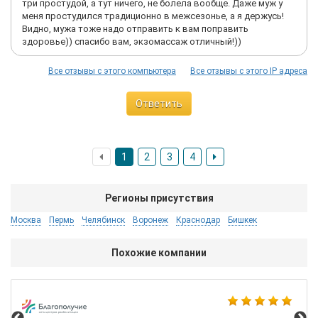
три простудой, а тут ничего, не болела вообще. Даже муж у
меня простудился традиционно в межсезонье, а я держусь!
Видно, мужа тоже надо отправить к вам поправить
здоровье)) спасибо вам, экзомассаж отличный!))
Все отзывы с этого компьютера
Все отзывы с этого IP адреса
Ответить
1
2
3
4
Регионы присутствия
Москва
Пермь
Челябинск
Воронеж
Краснодар
Бишкек
Похожие компании
Hai