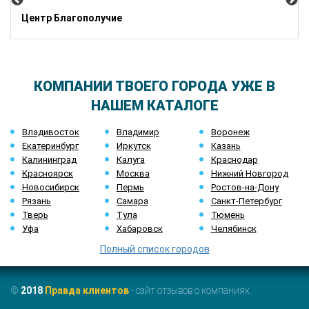
Центр Благополучие
КОМПАНИИ ТВОЕГО ГОРОДА УЖЕ В
НАШЕМ КАТАЛОГЕ
Владивосток
Владимир
Воронеж
Екатеринбург
Иркутск
Казань
Калининград
Калуга
Краснодар
Красноярск
Москва
Нижний Новгород
Новосибирск
Пермь
Ростов-на-Дону
Рязань
Самара
Санкт-Петербург
Тверь
Тула
Тюмень
Уфа
Хабаровск
Челябинск
Полный список городов
©
2018
Правда клиентов
- сайт отзывов о компаниях.