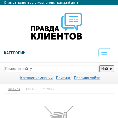
Отзывы клиентов о компаниях - каждый день!
КАТЕГОРИИ
Toggle
navigat
Найти
Каталог компаний
Рейтинг
Правила сайта
Главная
POLAROID EYEWEAR