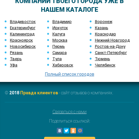
КОМПАНИИ ТВОЕГО ГОРОДА УЖЕ В
НАШЕМ КАТАЛОГЕ
Владивосток
Владимир
Воронеж
Екатеринбург
Иркутск
Казань
Калининград
Калуга
Краснодар
Красноярск
Москва
Нижний Новгород
Новосибирск
Пермь
Ростов-на-Дону
Рязань
Самара
Санкт-Петербург
Тверь
Тула
Тюмень
Уфа
Хабаровск
Челябинск
Полный список городов
©
2018
Правда клиентов
- сайт отзывов о компаниях.
Связаться с нами
Поделиться ссылкой: