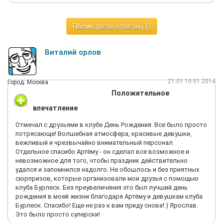
девкам.
возникло. Такого фигового маркетинга разводом заставить
Приветственного коктейля - не дали.
клиента просто приехать нет вообще нигде. Проверил лично.
Помимо моей днюхи, как повода, на сайте висела объява,
Да, я для начала хотел получить обещанную халяву,
Посмотреть ответы (1)
мол, карта клуба в подарок сегодня. Зашли с этой стороны -
присмотреться, почувствовать уровень. А спускать деньги
хостесс (а может админ, я не знаю) ответила уклончиво, мол,
где попало привычки не имею.
видно будет.
Авторитетно заявляю: уважайте себя, остерегайтесь!
Виталий орлов
Чессказать, мне эта карта как ежу футболка, но сам факт:
ничего из того, чем заманивает реклама на их же сайте, не
выполнилось
21:01 10.01.2014
Город: Москва
Далее по алкашке.
Положительное
Мы тупанули и взяли водку в графине, а не в бутылке.
впечатление
Сказали, что была только финляндия и еще какое-то более
пафосное пойло, а водки попроще нету. То, что принесли - это
Отмечал с друзьями в клубе День Рождения. Все было просто
была водка самого низкого пошиба, очень плохая. Если это
потрясающе! Волшебная атмосфера, красивые девушки,
финляндия, то я - китайский император. Больше она
вежливый и чрезвычайно внимательный персонал.
напоминала ядерное пойло из моей студенческой юности -
Отдельное спасибо Артёму - он сделал все возможное и
водку "Голубой топаз".
невозможное для того, чтобы праздник действительно
удался и запомнился надолго. Не обошлось и без приятных
Единственный светлый момент - хороший кальян,
сюрпризов, которые организовали мои друзья с помощью
действительно хороший, стоит приемлемо - 1900. Но к нему
клуба Бурлеск. Без преувеличения это был лучший день
постоянно пытаются присосаться стрипки, причем делают
рождения в моей жизни благодаря Артёму и девушкам клуба
это нахально и агрессивно.
Бурлеск. Спасибо! Еще не раз к вам приду снова!:) Ярослав.
Это было просто суперски!
Резюме.