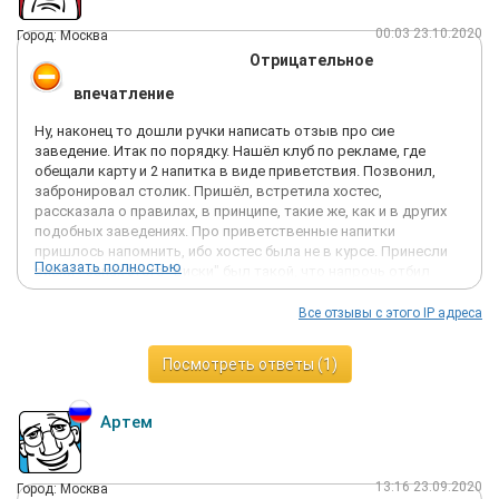
00:03 23.10.2020
Город: Москва
Отрицательное
впечатление
Ну, наконец то дошли ручки написать отзыв про сие
заведение. Итак по порядку. Нашёл клуб по рекламе, где
обещали карту и 2 напитка в виде приветствия. Позвонил,
забронировал столик. Пришёл, встретила хостес,
рассказала о правилах, в принципе, такие же, как и в других
подобных заведениях. Про приветственные напитки
пришлось напомнить, ибо хостес была не в курсе. Принесли
Показать полностью
виски - запах этого "виски" был такой, что напрочь отбил
желание вкусить его. Взял 8 фишек для привата, чем в
последствии пожалел. Выбрать в общем то можно только с
Все отзывы с этого IP адреса
очень пьяных глаз из всех девушек только две были норм.
Остальные, из далека на сцене казались красотками, хотя и
Посмотреть ответы (1)
абсолютно не гибкими в привате оказались очень
посредственными, у одной с силиконовой грудью запах изо
рта был просто чудовищным. В привате конечно девушки
Артем
старались, но ничего даже не шолохнулось, было ощущение
какой-то потасканности, что-ли. Кресла в клубе мокрые! Все!
На мой вопрос, что с ними, ответили, что типа химчистка, мне
13:16 23.09.2020
Город: Москва
кажется, что-то замывают за посетителями. Жесть. Ну и