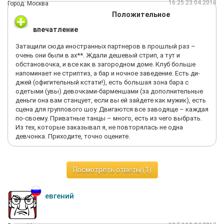
16:25 23.04.2018
Город: Москва
Положительное
впечатление
Затащили сюда иностранных партнеров в прошлый раз –
очень они были в ах**. Ждали дешевый стрип, а тут и
обстановочка, и все как в загородном доме. Клуб больше
напоминает не стриптиз, а бар и ночное заведение. Есть ди-
джей (офигительный кстати!), есть большая зона бара с
одетыми (увы) девочками-барменшами (за дополнительные
деньги она вам станцует, если вы ей зайдете как мужик), есть
сцена для группового шоу. Двигаются все заводяще – каждая
по-своему. Приватные танцы – много, есть из чего выбрать.
Из тех, которые заказывал я, не повторялась не одна
девчонка. Приходите, точно оцените.
Посмотреть ответы (1)
евгений