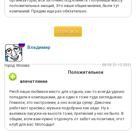
организаторы, все заточено под клиента. Получаешь массу
положительных эмоций, Это наше общее мнение, были тут
компанией. Придем еще раз обязательно.
Ответить
Владимир
08:05 21.12.2021
Город: Москва
Положительное
впечатление
Perch наше любимое место для отдыха, как-то всегда удачно
попадали и компашками, да и один я тоже туда заглядываю.
Главное, это настроение, а оно всегда супер. Девочки
работают красиво, музыка подобрана как надо. Ну а
выпивка-закуски на высоте тоже, претензий у нас не было. В
общем, если вам нужно отдохнуть от забот на позитиве, этот
клуб для вас. Молодцы!