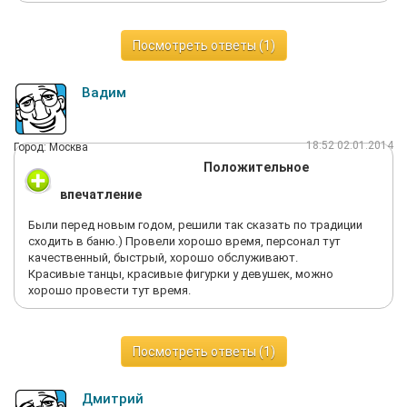
Больше туда не пойду. Стрипки вели себя так, что я им всем
должен, как земля - колхозу: должен купить им выпить,
должен купить у них приват, должен отдать кальян, должен,
Посмотреть ответы (1)
должен, должен..
Клянусь, местами мне казалось, что я не в стрипухе, а на кухне
с бывшими женами. А местами вспоминалась стая чаек из
Вадим
какого-то мультика, которые орали "Дай! Дай! Дай!".
Мы расплатились по счету и ушли, счет не проверяли,
уходили в спешке, потому что находится там уже реально
18:52 02.01.2014
Город: Москва
было не по приколу.
Положительное
Не, я понимаю, что идеальный клиент - это тот, который
пришел, оставил котлету бабла и ушел. И чтоб работать не
впечатление
пришлось. Но кагбэ так не бывает, не?
Короче, не ходите сюда. Поставил одну звезду
Были перед новым годом, решили так сказать по традиции
исключительно за кальян.
сходить в баню.) Провели хорошо время, персонал тут
качественный, быстрый, хорошо обслуживают.
Красивые танцы, красивые фигурки у девушек, можно
хорошо провести тут время.
Посмотреть ответы (1)
Дмитрий