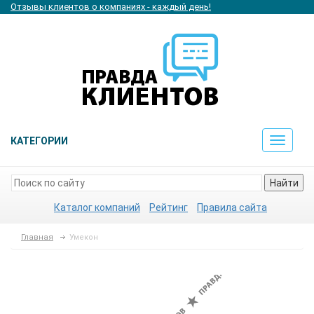
Отзывы клиентов о компаниях - каждый день!
КАТЕГОРИИ
Toggle
navigat
Найти
Каталог компаний
Рейтинг
Правила сайта
Главная
Умекон