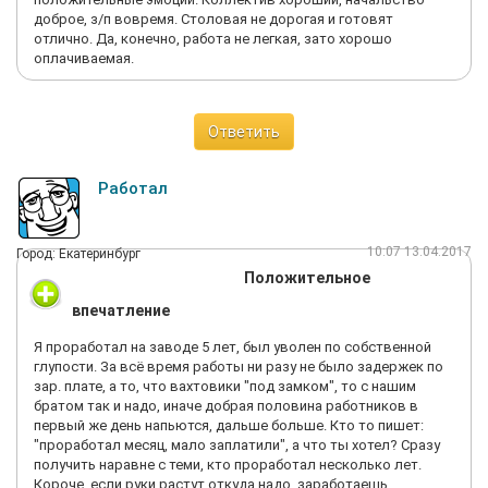
доброе, з/п вовремя. Столовая не дорогая и готовят
отлично. Да, конечно, работа не легкая, зато хорошо
оплачиваемая.
Ответить
Работал
10:07 13.04.2017
Город: Екатеринбург
Положительное
впечатление
Я проработал на заводе 5 лет, был уволен по собственной
глупости. За всё время работы ни разу не было задержек по
зар. плате, а то, что вахтовики "под замком", то с нашим
братом так и надо, иначе добрая половина работников в
первый же день напьются, дальше больше. Кто то пишет:
"проработал месяц, мало заплатили", а что ты хотел? Сразу
получить наравне с теми, кто проработал несколько лет.
Короче, если руки растут откуда надо, заработаешь.