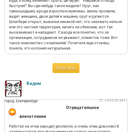
куда, к кому, начинают орать, цитирую: "Убирайся отсюда
быстрее!" Вы где-нибудь такое видели? Орут, как
сумасшедшие, вроде взрослые мужчины, жизнь прожили,
видят женщина, двое детей в машине, орут и ругаютcя.
Шлагбаум открыт, вывески никакой нет, что заезжать нельзя
или это частная территория, ничего не объяснив, вот так
выскакивают и нападают. С входа все понятно, что за
организация, сотрудников не уважают, клиентов тоже. Вот
такое знакомство с компанией. Почитала еще отзывы,
поняла, что колония натуральная.
Ответить
Вадим
21:14 03.03.2017
Город: Екатеринбург
Отрицательное
впечатление
Работал на этом заводе) уволился, и очень этим доволен) В
отделе кадров при увольнении как только не пытались