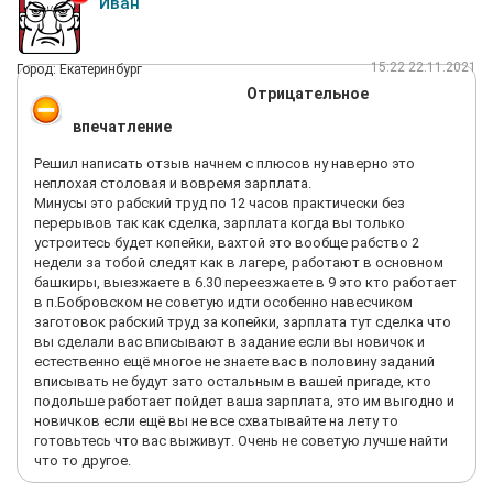
Иван
15:22 22.11.2021
Город: Екатеринбург
Отрицательное
впечатление
Решил написать отзыв начнем с плюсов ну наверно это
неплохая столовая и вовремя зарплата.
Минусы это рабский труд по 12 часов практически без
перерывов так как сделка, зарплата когда вы только
устроитесь будет копейки, вахтой это вообще рабство 2
недели за тобой следят как в лагере, работают в основном
башкиры, выезжаете в 6.30 переезжаете в 9 это кто работает
в п.Бобровском не советую идти особенно навесчиком
заготовок рабский труд за копейки, зарплата тут сделка что
вы сделали вас вписывают в задание если вы новичок и
естественно ещё многое не знаете вас в половину заданий
вписывать не будут зато остальным в вашей пригаде, кто
подольше работает пойдет ваша зарплата, это им выгодно и
новичков если ещё вы не все схватывайте на лету то
готовьтесь что вас выживут. Очень не советую лучше найти
что то другое.