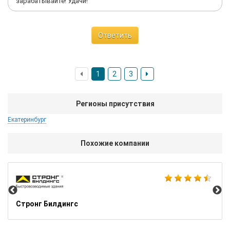
зарабатывайте! Удачи!
Ответить
1
2
3
Регионы присутствия
Екатеринбург
Похожие компании
AV
Стронг Билдингс