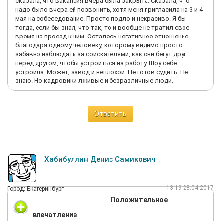
сказала, что вакансия вчера была закрыта. Сказала, что
надо было вчера ей позвонить, хотя меня пригласила на 3 и 4
мая на собеседование. Просто подло и некрасиво. Я бы
тогда, если бы знал, что так, то и вообще не тратил свое
время на проезд к ним. Осталось негативное отношение
благодаря одному человеку, которому видимо просто
забавно наблюдать за соискателями, как они бегут друг
перед другом, чтобы устроиться на работу. Шоу себе
устроила. Может, завод и неплохой. Не готов судить. Не
знаю. Но кадровики лживые и безразличные люди.
Ответить
Хабибуллин Денис Самикович
13:19 28.04.2017
Город: Екатеринбург
Положительное
впечатление