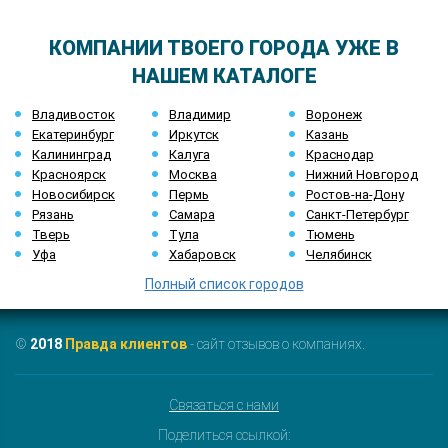
КОМПАНИИ ТВОЕГО ГОРОДА УЖЕ В
НАШЕМ КАТАЛОГЕ
Владивосток
Владимир
Воронеж
Екатеринбург
Иркутск
Казань
Калининград
Калуга
Краснодар
Красноярск
Москва
Нижний Новгород
Новосибирск
Пермь
Ростов-на-Дону
Рязань
Самара
Санкт-Петербург
Тверь
Тула
Тюмень
Уфа
Хабаровск
Челябинск
Полный список городов
©
2018
Правда клиентов
- сайт отзывов о компаниях.
Связаться с нами
Поделиться ссылкой: