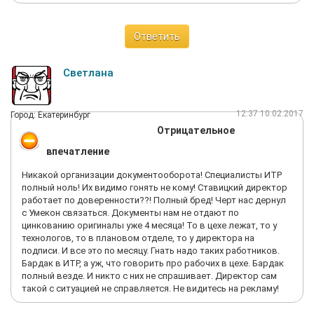
пускаем, чтоб бес не попутал, в чем проблема. Заезжаешь
полный досмотр, выезжаешь то же, грех жаловаться.
Хочешь отпроситься на ночь у всех замов подписать и иди
Ответить
часа на 4 отпустим. Иначе ни как, что плохого. А вы все
сбежать норовите, через забор и без документов. Охране ещё
больше достается (не з/п), а люлей за то, что плохо следим.
Светлана
Все все прекрасно знают, как живется на Умеконе особенно
заводоуправлению. Так, что не нойте. Самое быстрое
увольнение было при мне, человек 2 часа устраивался
12:37 10.02.2017
Город: Екатеринбург
Изимовна его мурыжила, он дошел до общаги глянул и потом
Отрицательное
пол дня увольнялся. Мы не выпускали, пока все не
подписали. Идиотизм я знаю, но так то охрана тоже люди
впечатление
подневольные. Написал не знаю, что там с мужиками будет,
думаю две смены бесплатно поробили,
Никакой организации документооборота! Специалисты ИТР
но служебную инфо не раскрыл, просто жалко работяг да и
полный ноль! Их видимо гонять не кому! Ставицкий директор
офисных под одним богом ходят Юрий Алексеевичем и матом
работает по доверенности??! Полный бред! Черт нас дернул
кроет, и не увольняет (некоторых). Но он царь, вот и пляшут
с Умекон связаться. Документы нам не отдают по
все. Я не смог.
цинкованию оригиналы уже 4 месяца! То в цехе лежат, то у
технологов, то в плановом отделе, то у директора на
подписи. И все это по месяцу. Гнать надо таких работников.
Бардак в ИТР, а уж, что говорить про рабочих в цехе. Бардак
полный везде. И никто с них не спрашивает. Директор сам
такой с ситуацией не справляется. Не видитесь на рекламу!