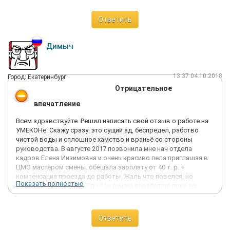
Ответить
Димыч
13:37 04.10.2018
Город: Екатеринбург
Отрицательное
впечатление
Всем здравствуйте. Решил написать свой отзыв о работе на
УМЕКОНе. Скажу сразу: это сущий ад, беспредел, рабство
чистой воды и сплошное хамство и враньё со стороны
руководства. В августе 2017 позвонила мне нач отдела
кадров Елена Инзимовна и очень красиво пела приглашая в
ЦМО мастером смены. обещала зарплату от 40 т. р. +
компенсация проезда до работы. Жаль что повелся, но
Показать полностью
понравился график 7/7 по 11ч думаю поработаю пока не
найду что получше. Цех находится в пос. Бобровский. Пришел
на собеседование к 14.00 и тут уже было человек 30!!!! Вот это
текучка! На заводе работает 720 человек, а в год увольняется
Ответить
750!!!!! Чтобы устроиться надо пройти медкомиссию 2500р.