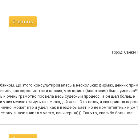
Ответить
Город: Санкт-П
банком. До этого консультировалась в нескольких фирмах, ценник при
ывов, как хороших, так и плохих, моя юрист (Анастасия) была умничка!!!
ась и очень грамотно провела весь судебный процесс...а он шел больше
и у них меняются чуть ли не каждый день! Это ложь, я как пришла первы
онечно, может кто и ушел, как и везде бывает, но не компетентных и уж 
лефону, а названивал я часто, паникерша))) Так что, спасибо большое