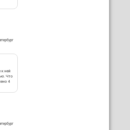
етербург
 к ней
ью. Что
сено 4
етербург