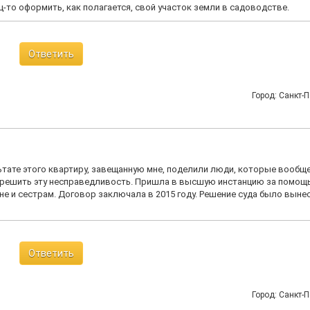
-то оформить, как полагается, свой участок земли в садоводстве.
Ответить
Город: Санкт-П
ьтате этого квартиру, завещанную мне, поделили люди, которые вообще
о решить эту несправедливость. Пришла в высшую инстанцию за помощ
не и сестрам. Договор заключала в 2015 году. Решение суда было выне
Ответить
Город: Санкт-П