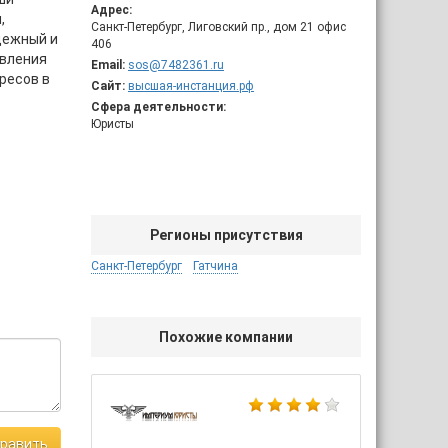
Адрес:
,
Санкт-Петербург, Лиговский пр., дом 21 офис
адежный и
406
авления
Email:
sos@7482361.ru
ресов в
Сайт:
высшая-инстанция.рф
Сфера деятельности:
Юристы
Регионы присутствия
Санкт-Петербург
Гатчина
Похожие компании
равить