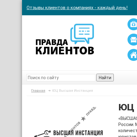
Отзывы клиентов о компаниях - каждый день!
Найти
Главная
ЮЦ Высшая Инстанция
ЮЦ 
«ВЫСШАЯ
России. 
количест
юристов 