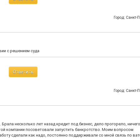
Город: Санкт-П
вии с решением суда
Ответить
Город: Санкт-П
рала несколько лет назад кредит под бизнес, дело прогорело, ничего
этой компании посоветовали запустить банкротство. Моим вопросом
боту сделали как надо, постоянно поддерживали со мной связь по ватс