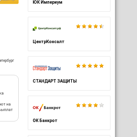
ЮК Империум
ЦентрКонсалт
етербург
СТАНДАРТ ЗАЩИТЫ
ка
ают на
 выплат
ОК Банкрот