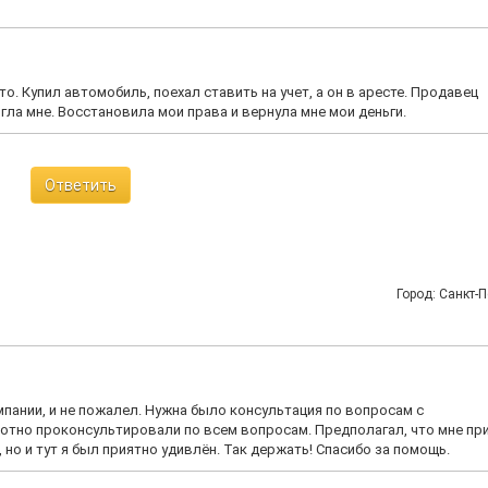
о. Купил автомобиль, поехал ставить на учет, а он в аресте. Продавец
ла мне. Восстановила мои права и вернула мне мои деньги.
Ответить
Город: Санкт-П
пании, и не пожалел. Нужна было консультация по вопросам с
отно проконсультировали по всем вопросам. Предполагал, что мне пр
но и тут я был приятно удивлён. Так держать! Спасибо за помощь.