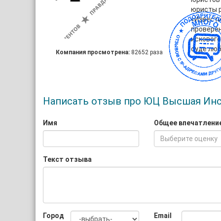
юристы р
«Извести
проверен
искового
суде люб
Компания просмотрена:
82652 раза
Написать отзыв про ЮЦ Высшая Ин
Имя
Общее впечатлени
Выберите оценку
Текст отзыва
Город
Email