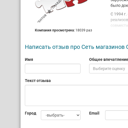
было док
С 1994 г
реализов
совместн
Компания просмотрена:
18039 раз
Ассортим
специали
В 2004 г
Написать отзыв про Сеть магазинов 
национал
свое при
Имя
Общее впечатлени
первый м
Выберите оценку
Сегодня 
заслужен
Текст отзыва
взрослых
заботлив
предоста
обеспече
ее в жиз
поставки
Город
Email
всех маг
Ведение 