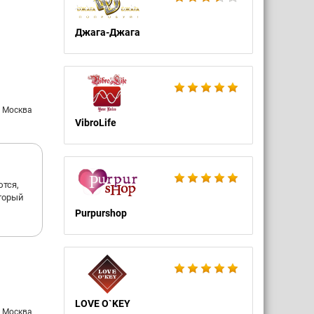
зданию
Джага-Джага
а
упателя
 Она" в
: Москва
лемы с
VibroLife
тся,
оторый
Purpurshop
LOVE O`KEY
: Москва