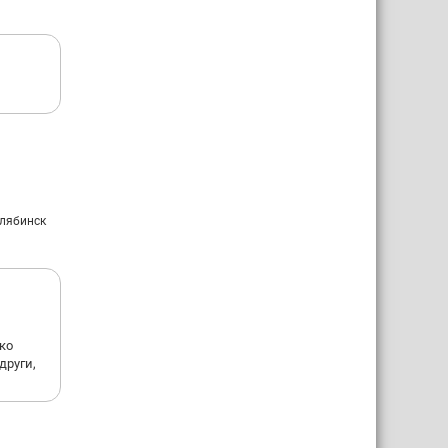
елябинск
ко
други,