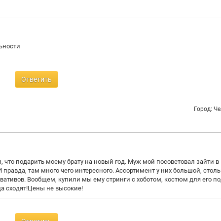
льности
Ответить
Город: Ч
 что подарить моему брату на новый год. Муж мой посоветовал зайти в
правда, там много чего интересного. Ассортимент у них большой, столь
вативов. Вообщем, купили мы ему стринги с хоботом, костюм для его по
да сходят!Цены не высокие!