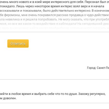
очень много нового и в коей мере интересного для себя. Персонал был 
покидало. Лишь через некоторое время интерес взял верх и я начала
ассказывали и показывали, было действительно интересно. В конечном
ебе феромоны, мне очень понравился рассказ продавца о чудо-действии
ыла невелика и я решила попробовать. Не могу сказать, что при употреб
 меня, но все же какое-то воздействие я наблюдала! На сегодняшний ден
в, ведь в них можно найти много прибамбасов, которые могут скрасить ж
да еще, так как присмотрела себе некоторые вещи!
Ответить
Город: Санкт-П
йти в любое время и выбрать себе что-то по душе. Захожу регулярно,
м доволен.