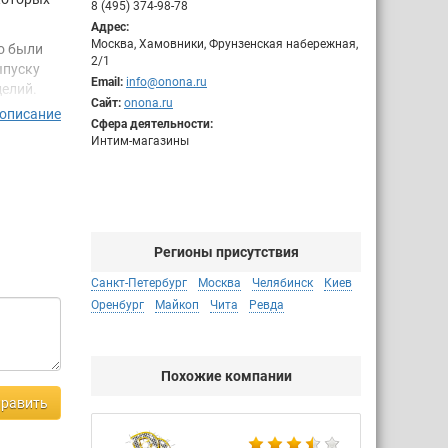
8 (495) 374-98-78
Адрес:
Москва, Хамовники, Фрунзенская набережная,
о были
2/1
ыпуску
Email:
info@onona.ru
делий.
Сайт:
onona.ru
и и
 описание
Сфера деятельности:
Интим-магазины
расширяет
рылся
е и
Регионы присутствия
ля
Санкт-Петербург
Москва
Челябинск
Киев
 получить
Оренбург
Майкоп
Чита
Ревда
 доставки
елена на
роводить
рямые
Похожие компании
цен во
равить
чных