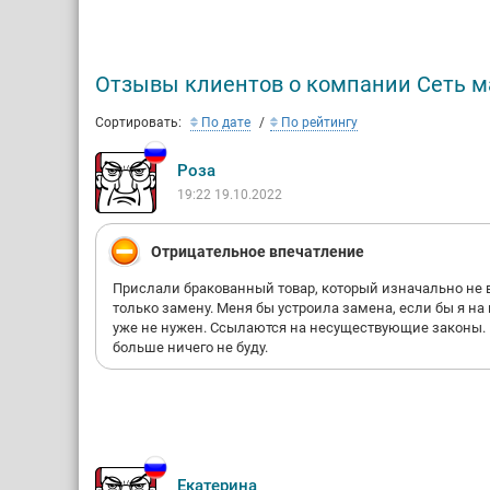
акций, н
высокой 
В ближай
Отзывы клиентов о компании Сеть м
товаров 
на цивил
Сортировать:
По дате
По рейтингу
крупных 
Социальн
Роза
многочис
19:22 19.10.2022
помощью 
подтверж
Отрицательное впечатление
Прислали бракованный товар, который изначально не 
только замену. Меня бы устроила замена, если бы я на 
уже не нужен. Ссылаются на несуществующие законы. В
больше ничего не буду.
Екатерина