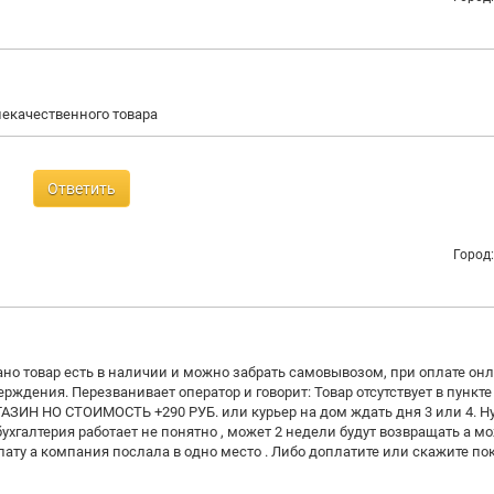
екачественного товара
Ответить
Город
ано товар есть в наличии и можно забрать самовывозом, при оплате он
рждения. Перезванивает оператор и говорит: Товар отсутствует в пункте
ИН НО СТОИМОСТЬ +290 РУБ. или курьер на дом ждать дня 3 или 4. Н
 бухгалтерия работает не понятно , может 2 недели будут возвращать а м
плату а компания послала в одно место . Либо доплатите или скажите по