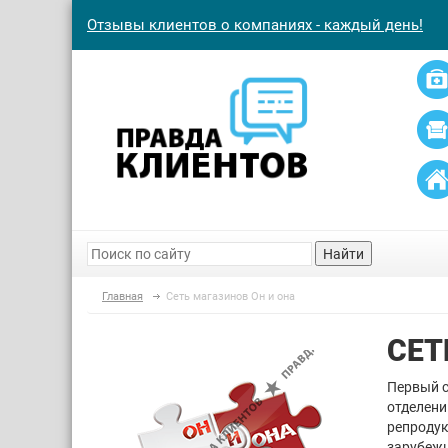
Отзывы клиентов о компаниях - каждый день!
Найти
Главная
Сеть магазинов Он и она
СЕТ
Первый с
отделени
репродук
зарубежн