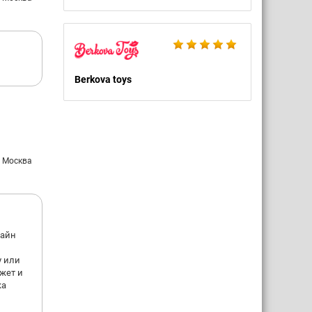
Berkova toys
: Москва
лайн
у или
ожет и
ка