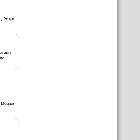
д: Ревда
ботают
шло
: Москва