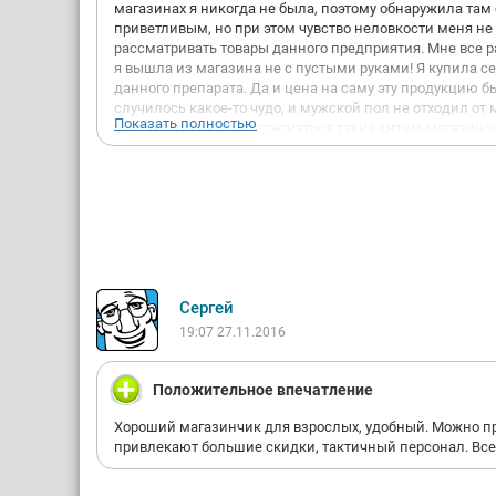
магазинах я никогда не была, поэтому обнаружила там 
приветливым, но при этом чувство неловкости меня не 
рассматривать товары данного предприятия. Мне все р
я вышла из магазина не с пустыми руками! Я купила с
данного препарата. Да и цена на саму эту продукцию б
случилось какое-то чудо, и мужской пол не отходил от
Показать полностью
считаю, что не стоит стесняться таких интим-магазино
осталась довольна посещением и обязательно зайду сю
Сергей
19:07 27.11.2016
Положительное впечатление
Хороший магазинчик для взрослых, удобный. Можно при
привлекают большие скидки, тактичный персонал. Все