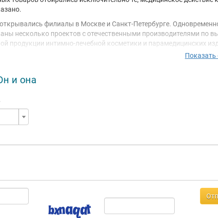
азано.
. открывались филиалы в Москве и Санкт-Петербурге. Одновременн
аны несколько проектов с отечественными производителями по в
ой продукции интимно-лечебной косметики и парамедицинских из
ент магазинов постепенно пополнился эротическими аксессуарам
Показать
зированной литературой.
оду появилась идея объединить филиалы и начать строительство
Он и она
ьной сети под названием «Он и Она». С этого времени «Он и Она» 
сутствие как в Москве, так и на региональном рынке. В 2005 г. отк
е
агазин «Он и Она» в Санкт-Петербурге.
сеть магазинов интимных товаров продолжает динамичное развити
но занимает лидирующие позиции на российском рынке товаров д
. «Он и Она» - это удобные и красивые магазины, где всегда можно
ый и профессиональный совет консультанта. Собственная служба
вляет услуги по заказу и доставке товаров. Ценовая политика нац
ние покупателей качественными товарами по доступным ценам. П
нь позволяет работа с поставщиками отечественной продукции. П
 и закупки больших партий товаров значительно снижают уровень 
Отп
азинах сети.
активной работы с постоянными покупателями в формате праздни