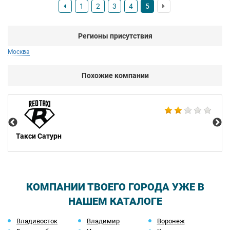
1
2
3
4
5
Регионы присутствия
Москва
Похожие компании
Ma
Такси Сатурн
КОМПАНИИ ТВОЕГО ГОРОДА УЖЕ В
НАШЕМ КАТАЛОГЕ
Владивосток
Владимир
Воронеж