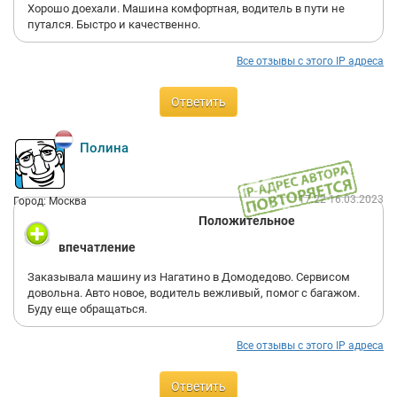
сотрудник изначально объявил цену, во-вторых я не просил
Хорошо доехали. Машина комфортная, водитель в пути не
Вас ехать по МКАДу, либо изначально нужно сказать, что
путался. Быстро и качественно.
МКАД - это отдельно, в - третьих вы 10 минут смотрели как
ехать, в - четвертых, без пробок вы доехали за 1 час 10 минут,
Все отзывы с этого IP адреса
хотя обычно мы туда доезжаем за 30-40 минут, в пятых у вас
на сайте написано, что до аэропорта Домодедово 1 час езды
стоит 600 руб., а мы доехали на 30 км. ближе. Жаль, так и
Ответить
теряются клиенты. Обязательно опубликую это на банкире.ру.
Полина
17:22 16.03.2023
Город: Москва
Положительное
впечатление
Заказывала машину из Нагатино в Домодедово. Сервисом
довольна. Авто новое, водитель вежливый, помог с багажом.
Буду еще обращаться.
Все отзывы с этого IP адреса
Ответить