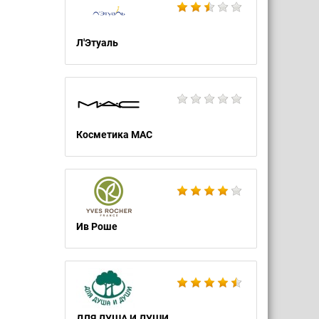
Л'Этуаль
Косметика MAC
Ив Роше
ДЛЯ ДУША И ДУШИ