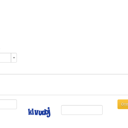
е
Отп