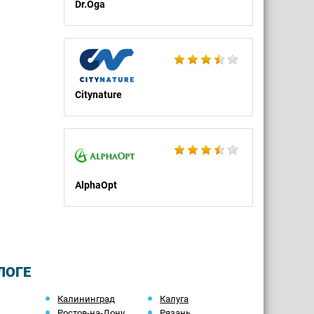
Dr.Oga
Citynature
AlphaOpt
ЛОГЕ
Калининград
Калуга
Ростов-на-Дону
Рязань