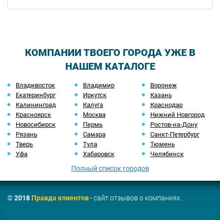
КОМПАНИИ ТВОЕГО ГОРОДА УЖЕ В
НАШЕМ КАТАЛОГЕ
Владивосток
Владимир
Воронеж
Екатеринбург
Иркутск
Казань
Калининград
Калуга
Краснодар
Красноярск
Москва
Нижний Новгород
Новосибирск
Пермь
Ростов-на-Дону
Рязань
Самара
Санкт-Петербург
Тверь
Тула
Тюмень
Уфа
Хабаровск
Челябинск
Полный список городов
©
2018
Правда клиентов
- сайт отзывов о компаниях.