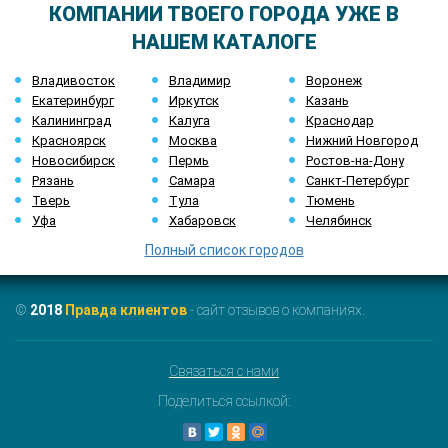
КОМПАНИИ ТВОЕГО ГОРОДА УЖЕ В
НАШЕМ КАТАЛОГЕ
Владивосток
Владимир
Воронеж
Екатеринбург
Иркутск
Казань
Калининград
Калуга
Краснодар
Красноярск
Москва
Нижний Новгород
Новосибирск
Пермь
Ростов-на-Дону
Рязань
Самара
Санкт-Петербург
Тверь
Тула
Тюмень
Уфа
Хабаровск
Челябинск
Полный список городов
©
2018
Правда клиентов
- сайт отзывов о компаниях.
Связаться с нами
Поделиться ссылкой: