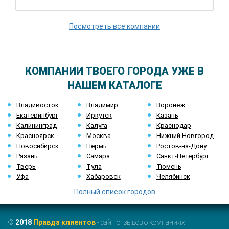
Посмотреть все компании
КОМПАНИИ ТВОЕГО ГОРОДА УЖЕ В
НАШЕМ КАТАЛОГЕ
Владивосток
Владимир
Воронеж
Екатеринбург
Иркутск
Казань
Калининград
Калуга
Краснодар
Красноярск
Москва
Нижний Новгород
Новосибирск
Пермь
Ростов-на-Дону
Рязань
Самара
Санкт-Петербург
Тверь
Тула
Тюмень
Уфа
Хабаровск
Челябинск
Полный список городов
©
2018
Правда клиентов
- сайт отзывов о компаниях.