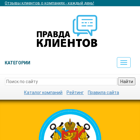
Отзывы клиентов о компаниях - каждый день!
КАТЕГОРИИ
Toggle
navigat
Найти
Каталог компаний
Рейтинг
Правила сайта