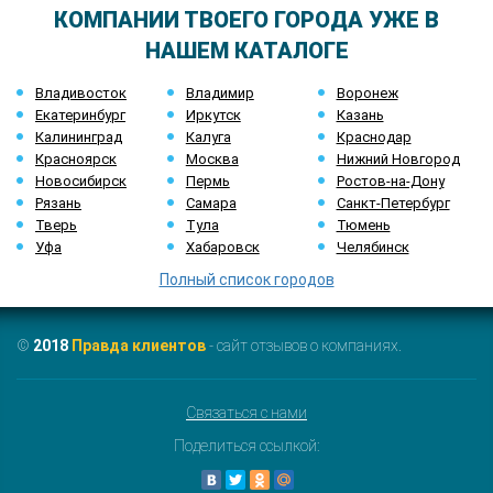
КОМПАНИИ ТВОЕГО ГОРОДА УЖЕ В
НАШЕМ КАТАЛОГЕ
Владивосток
Владимир
Воронеж
Екатеринбург
Иркутск
Казань
Калининград
Калуга
Краснодар
Красноярск
Москва
Нижний Новгород
Новосибирск
Пермь
Ростов-на-Дону
Рязань
Самара
Санкт-Петербург
Тверь
Тула
Тюмень
Уфа
Хабаровск
Челябинск
Полный список городов
©
2018
Правда клиентов
- сайт отзывов о компаниях.
Связаться с нами
Поделиться ссылкой: