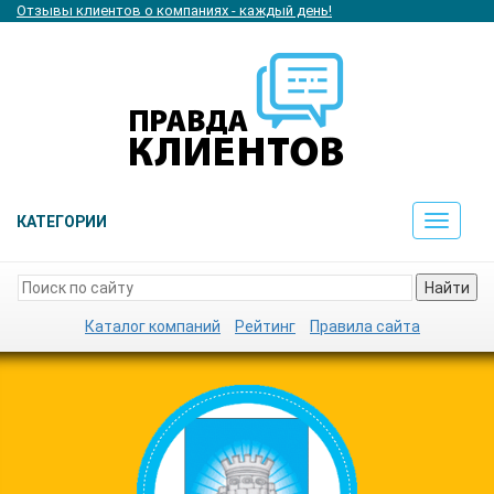
Отзывы клиентов о компаниях - каждый день!
КАТЕГОРИИ
Toggle
navigat
Найти
Каталог компаний
Рейтинг
Правила сайта