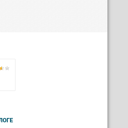
Роснефть
City.Travel
ЛОГЕ