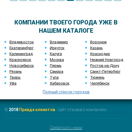
КОМПАНИИ ТВОЕГО ГОРОДА УЖЕ В
НАШЕМ КАТАЛОГЕ
Владивосток
Владимир
Воронеж
Екатеринбург
Иркутск
Казань
Калининград
Калуга
Краснодар
Красноярск
Москва
Нижний Новгород
Новосибирск
Пермь
Ростов-на-Дону
Рязань
Самара
Санкт-Петербург
Тверь
Тула
Тюмень
Уфа
Хабаровск
Челябинск
Полный список городов
©
2018
Правда клиентов
- сайт отзывов о компаниях.
Связаться с нами