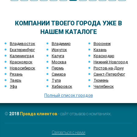
КОМПАНИИ ТВОЕГО ГОРОДА УЖЕ В
НАШЕМ КАТАЛОГЕ
Владивосток
Владимир
Воронеж
Екатеринбург
Иркутск
Казань
Калининград
Калуга
Краснодар
Красноярск
Москва
Нижний Новгород
Новосибирск
Пермь
Ростов-на-Дону
Рязань
Самара
Санкт-Петербург
Тверь
Тула
Тюмень
Уфа
Хабаровск
Челябинск
Полный список городов
©
2018
Правда клиентов
- сайт отзывов о компаниях.
Связаться с нами