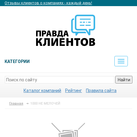
Отзывы клиентов о компаниях - каждый день!
КАТЕГОРИИ
Toggle
navigat
Найти
Каталог компаний
Рейтинг
Правила сайта
Главная
1000 НЕ МЕЛОЧЕЙ