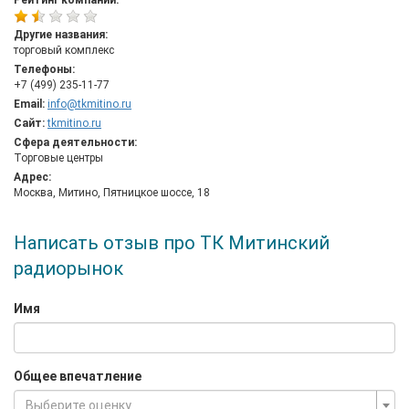
Рейтинг компании:
радиодеталей и комплектующих для ремонта аудио-, теле- и
видеоаппаратуры и бытовой техники, ремонт и продажа
Другие названия:
компьютеров, специальные инструменты, антенное
торговый комплекс
оборудование, GPS навигаторы, карты, электро- и
Телефоны:
бензоинструмент, фото и видеотехнику для любителей и
+7 (499) 235-11-77
профессионалов, программное обеспечение, компьютеры
Email:
info@tkmitino.ru
любой конфигурации, запчасти для бытовой техники, а также
Сайт:
tkmitino.ru
мобильные телефоны, радиостанции, домашние кинотеатры,
Сфера деятельности:
весь спектр акустического оборудования, а также мебель и
Торговые центры
крупногабаритную бытовую технику самых известных марок.
Адрес:
Москва, Митино, Пятницкое шоссе, 18
Написать отзыв про ТК Митинский
радиорынок
Имя
Общее впечатление
Выберите оценку