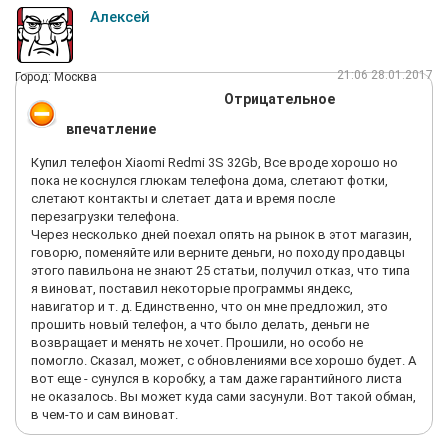
Алексей
21:06 28.01.2017
Город: Москва
Отрицательное
впечатление
Купил телефон Xiaomi Redmi 3S 32Gb, Все вроде хорошо но
пока не коснулся глюкам телефона дома, слетают фотки,
слетают контакты и слетает дата и время после
перезагрузки телефона.
Через несколько дней поехал опять на рынок в этот магазин,
говорю, поменяйте или верните деньги, но походу продавцы
этого павильона не знают 25 статьи, получил отказ, что типа
я виноват, поставил некоторые программы яндекс,
навигатор и т. д. Единственно, что он мне предложил, это
прошить новый телефон, а что было делать, деньги не
возвращает и менять не хочет. Прошили, но особо не
помогло. Сказал, может, с обновлениями все хорошо будет. А
вот еще - сунулся в коробку, а там даже гарантийного листа
не оказалось. Вы может куда сами засунули. Вот такой обман,
в чем-то и сам виноват.