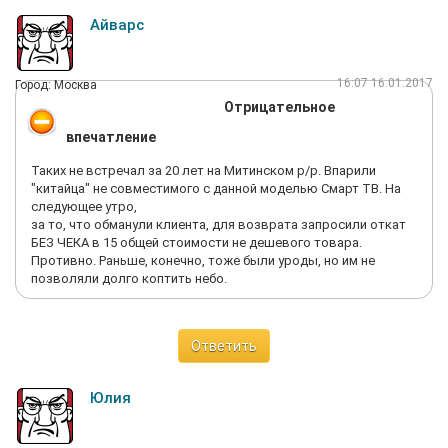
фирменный магазин samsung и купил оригинал - отличается
Айварс
во всем от того, что покупал там, вплоть до коробки.
Понимаю, что скупой платит дважды, но не первый раз
покупаю телефон через друзей в Митино, всегда было всё ок,
16:07 16.01.2017
Город: Москва
а тут такое динамо! Разбираться не стал, не было ни желания
Отрицательное
ни времени.
В общем, Митинский радиорынок по качеству и
впечатление
обслуживанию опустился до плинтуса, всем все равно, лишь
бы впихнуть, уважения нет, напоминает работу менеджеров, у
Таких не встречал за 20 лет на Митинском р/р. Впарили
которых задача не продать, а впарить, а последствия уже ни
"китайца" не совместимого с данной моделью Смарт ТВ. На
кого не интересуют.
следующее утро,
Павильон № 109 MStore расстроил, на звонки не отвечают, в
за то, что обманули клиента, для возврата запросили откат
109-ый больше не ногой и на весь рынок тоже!
БЕЗ ЧЕКА в 15 общей стоимости не дешевого товара.
Противно. Раньше, конечно, тоже были уроды, но им не
позволяли долго коптить небо.
Ответить
Юлия