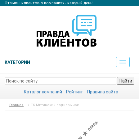
Отзывы клиентов о компаниях - каждый день!
КАТЕГОРИИ
Toggle
navigat
Найти
Каталог компаний
Рейтинг
Правила сайта
Главная
ТК Митинский радиорынок