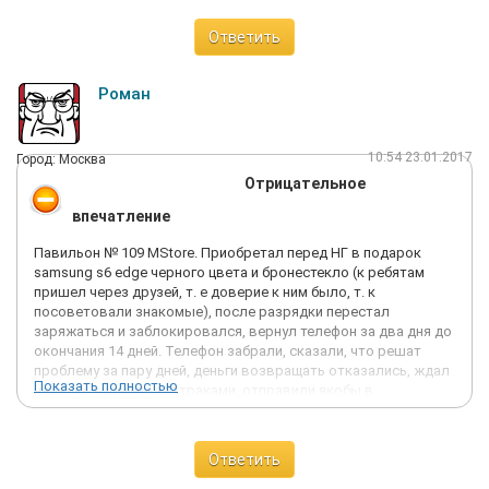
Ответить
Роман
10:54 23.01.2017
Город: Москва
Отрицательное
впечатление
Павильон № 109 MStore. Приобретал перед НГ в подарок
samsung s6 edge черного цвета и бронестекло (к ребятам
пришел через друзей, т. е доверие к ним было, т. к
посоветовали знакомые), после разрядки перестал
заряжаться и заблокировался, вернул телефон за два дня до
окончания 14 дней. Телефон забрали, сказали, что решат
проблему за пару дней, деньги возвращать отказались, ждал
Показать полностью
неделю, кормили завтраками, отправили якобы в
сервисцентр, может так и было, не знаю, хотя могли решить
все быстрее, всё таки через друзей!, (считаю это очень
важным!). В итоге, дали новый аппарат (новый?!?!), не
Ответить
черного, а золотого цвета, без бронестекла в коробке от
другого телефона. Еще один момент. Пока их ждал - поехал в