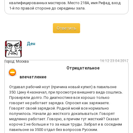
квалифицированных мастеров. Место 218А, имя Рифад, вход
1-й по правой стороне до середины зала.
Ответить
Ден
16:12 23.04.2017
Город: Москва
Отрицательное
впечатление
Отдавал рабочий ноут (причина новый купил) в павильоне
350. Цену 4 назначал, при просмотре внешнего вида сошлись.
Проверяли долго. По диагностике все хорошо только
говорит не работает зарядка. Спросил как заряжаете.
Говорят своей зарядкой. Родной моей все нормально
получилось. Начали до жесткого докапываться. Говорят
медленно работает. Говорю, а причем тут жесткий? Сказал
короче 2 не больше и то за наши труды. Забрал и в соседнем
павильоне за 3500 отдал без вопросов Русским.