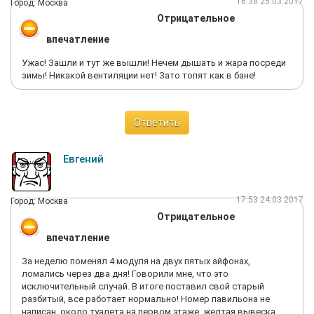
16:38 25.03.2017
Город: Москва
Отрицательное
впечатление
Ужас! Зашли и тут же вышли! Нечем дышать и жара посреди
зимы! Никакой вентиляции нет! Зато топят как в бане!
Ответить
Евгений
17:53 24.03.2017
Город: Москва
Отрицательное
впечатление
За неделю поменял 4 модуля на двух пятых айфонах,
ломались через два дня! Говорили мне, что это
исключительный случай. В итоге поставил свой старый
разбитый, все работает нормально! Номер павильона не
написан, около туалета на первом этаже, желтая вывеска