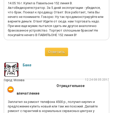
14.05.16 г. Купил в Павильоне 152 линия В.
АвтоВидиорегестратор. За 5 дней эксплуатации - убедился,
что брак. Поехал к продавцу. Ответ: Все работает, типа Вы
нечего не понимаете. Говорю: Ну так продемонстрируйте или
верните деньги. Ответ Идите от сюда. нам торговать надо.
При мне еще мужик пытался сдать им другое аналогично
бракованное устройство. Торгуют сплошным браком! Не
покупайте нечего В ПАВИЛЬОНЕ 152 линия В!
Ответить
Баке
12:24 08.05.2017
Город: Москва
Отрицательное
впечатление
Заплатил за ремонт телефона 4500 р., получил кирпич и
предложение купить новый или там же похожий. Делайте
ремонт с гарантией в нормальных сервисных центрах у