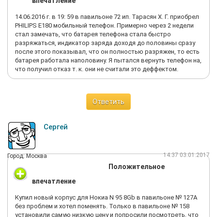
впечатление
ломаный планшет на Новый год. Мой номер: 89892159219,
Юлия. Очень хотелось, чтоб наказали этих негодяев.
14.06.2016 г. в 19: 59 в павильоне 72 ип. Тарасян Х. Г. приобрел
PHILIPS E180 мобильный телефон. Примерно через 2 недели
стал замечать, что батарея телефона стала быстро
разряжаться, индикатор заряда доходя до половины сразу
после этого показывал, что он полностью разряжен, то есть
батарея работала наполовину. Я пытался вернуть телефон на,
что получил отказ т. к. они не считали это деффектом.
Ответить
Сергей
14:37 03.01.2017
Город: Москва
Положительное
впечатление
Купил новый корпус для Нокиа N 95 8Gb в павильоне № 127А
без проблем и хотел поменять. Только в павильоне № 158
установили самую низкую цену и попросили посмотреть, что