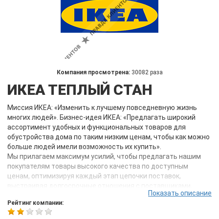
Компания просмотрена:
30082 раза
ИКЕА ТЕПЛЫЙ СТАН
Миссия ИКЕА: «Изменить к лучшему повседневную жизнь
многих людей». Бизнес-идея ИКЕА: «Предлагать широкий
ассортимент удобных и функциональных товаров для
обустройства дома по таким низким ценам, чтобы как можно
больше людей имели возможность их купить».
Мы прилагаем максимум усилий, чтобы предлагать нашим
покупателям товары высокого качества по доступным
ценам, оптимизируя каждый этап цепочки поставок,
выстраивая долгосрочные отношения с поставщиками,
Показать описание
инвестируя средства в автоматизацию производства, а
Рейтинг компании:
также производя товары большими объемами. Наша миссия
затрагивает не только обустройство дома. Мы хотим