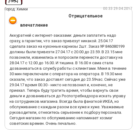
00:33 29.04.2017
Город: Химки
Отрицательное
впечатление
Аккуратней с интернет-заказами: деньги заплатить надо
сразу, а гарантии, что заказ привезут никакой. 25.04.17
сделала заказ на кухонные карнизы 2шт. Заказ № 846080199
должны были привезти 27.04.17 с 20.00 до 23.59. В 23.15 мне
позвонили, извинились и попросили перенести доставку на
28.04.17 с 12.00 до 16.00. И тишина. В 16.00 я сама стала
дозваниваться в службу работы с клиентами. Меня в течение
30 мин переключали с оператора на оператора. В 19.30 мне
сказали, что заказ доставят сегодня до 23.59час. Сейчас уже
29.04.17 время 00.30 - никто не позвонил и, конечно, не
приехал. Теперь буду тратить время, чтобы вернуть свои
деньги и дозваниваться до Роспотребнадзора искать управу
на сотрудников магазина. Всегда была фанаткой ИКЕА, но
обслуживание с каждым разом все хуже и хуже. Уважаемые
руководители, отнеситесь серьезнее к подбору персонала.
Сегодня магазин по обслуживанию напоминает хозмаг
советских времен. Очень печально.