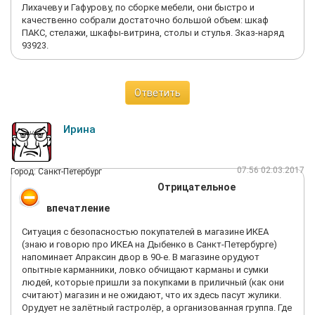
вернули, так и получила взамен поврежденную мебель.
Лихачеву и Гафурову, по сборке мебели, они быстро и
качественно собрали достаточно большой объем: шкаф
ПАКС, стелажи, шкафы-витрина, столы и стулья. Зказ-наряд
93923.
Ответить
Ирина
07:56 02.03.2017
Город: Санкт-Петербург
Отрицательное
впечатление
Ситуация с безопасностью покупателей в магазине ИКЕА
(знаю и говорю про ИКЕА на Дыбенко в Санкт-Петербурге)
напоминает Апраксин двор в 90-е. В магазине орудуют
опытные карманники, ловко обчищают карманы и сумки
людей, которые пришли за покупками в приличный (как они
считают) магазин и не ожидают, что их здесь пасут жулики.
Орудует не залётный гастролёр, а организованная группа. Где