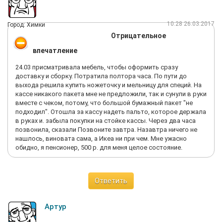
дороже выходит. Думала, иностранная компания- подход
другой. Оказалось, еще хуже! Партнеров себе нормальных
найти не могут, вроде солидная компания. Смените
10:28 26.03.2017
Город: Химки
поставщика услуг, если работать не умеют, пусть идут
Отрицательное
отдыхают, несерьезная компания.
впечатление
24.03 присматривала мебель, чтобы оформить сразу
доставку и сборку. Потратила полтора часа. По пути до
выхода решила купить ножеточку и мельницу для специй. На
кассе никакого пакета мне не предложили, так и сунули в руки
вместе с чеком, потому, что большой бумажный пакет "не
подходил". Отошла за кассу надеть пальто, которое держала
в руках и. забыла покупки на стойке кассы. Через два часа
позвонила, сказали Позвоните завтра. Назавтра ничего не
нашлось, виновата сама, а Икеа ни при чем. Мне ужасно
обидно, я пенсионер, 500 р. для меня целое состояние.
Ответить
Артур