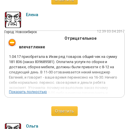
Елена
12:39 03.04.2017
Город: Новосибирск
Отрицательное
впечатление
1.04.17 приобретала в Икеи ряд товаров общий чек на сумму
181 836 (заказ 839689581). Оплатила услуги по сборке и
доставке, сборке мебели, должны были привезти с 8-12 на
следующий день. В 11-00 отзванивается некий менеджер
Евгений, и говорит - ваше время перенесено на 16-30. Ничего
себе нормально. перенос. свое время и деньги ребята
экономят. Уточнила- почему не выполнен заказ почему
Показать полностью
нельзя было заранее 8-00 либо вечером перезвонить и
согласовать перенос. В ответ невнятное жевание. Пришлось
через весь город возвращаться, день потерян, сборка
сорвана. Хотела вообще отказаться от заказа, похоже
Ответить
менеджеру Евгению это бы очень понравилось. С таким
сервисом никакая их мебель не нужна, БОЛЬШЕ НЕ ОБРАЩУСЬ
НИКОГДА, лучше 10 раз переплатить чем срывать все планы -
Ольга