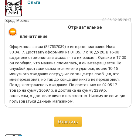
Время 23:45 и надежды на доставку или звонок из службы
Ольга
поддержки уже нет.
В итоге: потраченное время (ТРИЖДЫ заказ не был
доставлен), потраченные деньги за товар, который так и не
08:06 02.05.2017
Город: Москва
удалось получить и время, которое теперь придется
Отрицательное
потратить, что бы вернуть деньги.
Т. Е. за свои же немаленькие деньги получилось приобрести
впечатление
проблемы.
Какие бы ни были товары, такое отношение отбивает
Оформляла заказ (847537039) в интернет-магазине Икеа
желание вообще посещать магазин.
30.04.17. Доставку оформили на 01.05.17 с 16 до 20. В 16-00
водитель отзвонился и сказал, что выезжает. Однако в 17-00
он сообщил, что машина сломалась, и он возвращается. Со
службой доставки связаться мне не удалось, после 10-15
минутного ожидания сотрудник колл-центра сообщал, что
мне перезвонят, но так до конца дня никто не перезвонил.
Полдня потрачено в ожидании. По состоянию на 02.05.17 -
товар на сумму 26697 р. и доставка на сумму 2299 р.
оплачены, о доставке ничего неизвестно. Никому не советую
пользоваться данным магазином!
Ответить