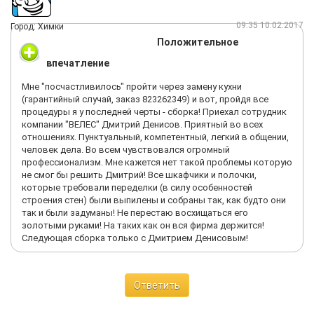
09:35 10.02.2017
Город: Химки
Положительное
впечатление
Мне "посчастливилось" пройти через замену кухни
(гарантийный случай, заказ 823262349) и вот, пройдя все
процедуры я у последней черты - сборка! Приехал сотрудник
компании "ВЕЛЕС" Дмитрий Денисов. Приятный во всех
отношениях. Пунктуальный, компетентный, легкий в общении,
человек дела. Во всем чувствовался огромный
профессионализм. Мне кажется нет такой проблемы которую
не смог бы решить Дмитрий! Все шкафчики и полочки,
которые требовали переделки (в силу особенностей
строения стен) были выпилены и собраны так, как будто они
так и были задуманы! Не перестаю восхищаться его
золотыми руками! На таких как он вся фирма держится!
Следующая сборка только с Дмитрием Денисовым!
Ответить