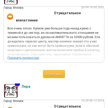
20:09 16.09.2021
Город: Москва
Отрицательное
впечатление
Все очень плохо. Купили уже больше года назад кухню с
техникой и до сих пор, из-за наплевательского отношения не
можем пользоваться духовкой ANRÄTTA за 32000 рублей. Еле
дождались сервсис центр, мастер конечно сказал что у нас
кривые руки, но как могут быть кривые руки, если в обычной
квартире с центральным светом включили прибор в разетку,
он включился, стал работать, через минут 5 включился
Показать полностью
верхний вентилятор, началась вибрация корпуса со звуком
биения об металл и еще через пару минут духовка испустила
дух. Мастер официального сервисного центра сказал что мы
ее неправильно подключили. Приезжал позже от магазина
Ответить
эксперт - сказал заводской брак, но руководство магазина
Теплый стан -милая грубиянка - просто послало нас по
телефону со словами - жалуйтесь кому хотите, но тут решение
Лера
принимаю я. На вопрос почему вы не учитываете мнение
вашего же сотруника которого вы нам прислали? - они
сказали что он был вызван по ошибке и не имел право
10:20 06.12.2019
Город: Москва
высказывать свое мнение. Итог - духовка за 32000 рублей
Отрицательное
стоит как надгробье ИКЕИ на нашей кухне.