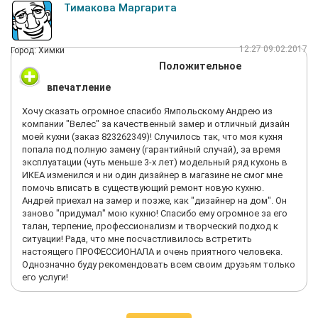
Тимакова Маргарита
12:27 09.02.2017
Город: Химки
Положительное
впечатление
Хочу сказать огромное спасибо Ямпольскому Андрею из
компании "Велес" за качественный замер и отличный дизайн
моей кухни (заказ 823262349)! Случилось так, что моя кухня
попала под полную замену (гарантийный случай), за время
эксплуатации (чуть меньше 3-х лет) модельный ряд кухонь в
ИКЕА изменился и ни один дизайнер в магазине не смог мне
помочь вписать в существующий ремонт новую кухню.
Андрей приехал на замер и позже, как "дизайнер на дом". Он
заново "придумал" мою кухню! Спасибо ему огромное за его
талан, терпение, профессионализм и творческий подход к
ситуации! Рада, что мне посчастливилось встретить
настоящего ПРОФЕССИОНАЛА и очень приятного человека.
Однозначно буду рекомендовать всем своим друзьям только
его услуги!