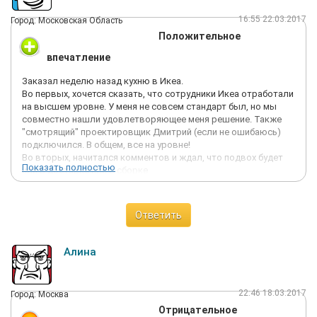
16:55 22.03.2017
Город: Московская Область
Положительное
впечатление
Заказал неделю назад кухню в Икеа.
Во первых, хочется сказать, что сотрудники Икеа отработали
на высшем уровне. У меня не совсем стандарт был, но мы
совместно нашли удовлетворяющее меня решение. Также
"смотрящий" проектировщик Дмитрий (если не ошибаюсь)
подключился. В общем, все на уровне!
Во вторых, начитался комментов и ждал, что подвох будет
Показать полностью
или в доставке или в сборке.
Доставка. Обещали привезти вечером - привезли утром.
Заранее позвонили, а так как мне было все равно
согласился. Все аккуратно занесли посчитали. В общем
Ответить
круто.
Ну думаю значит со сборкой будет лажа. И как раз приходит
сборщик и говорит: "Мне тут стажеров дали." Я думаю ну вот,
Алина
началось. А нет, ребята хоть и говорливые, оказались с
опытом. Шкафы собирали на раз два. Сильно помогли
Алексею (сборщику) в первый день. Сам Алексей ввиду
22:46 18.03.2017
Город: Москва
повышенной видимо врожденной ответственности, очень
Отрицательное
скрупулезно подходит к вопросу сборки. Или его инженерное