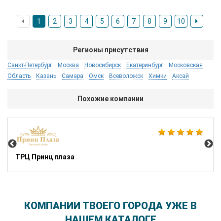
1
2
3
4
5
6
7
8
9
10
Регионы присутствия
Санкт-Петербург
Москва
Новосибирск
Екатеринбург
Московская
Область
Казань
Самара
Омск
Всеволожск
Химки
Аксай
Похожие компании
ТК
ТРЦ Принц плаза
КОМПАНИИ ТВОЕГО ГОРОДА УЖЕ В
НАШЕМ КАТАЛОГЕ