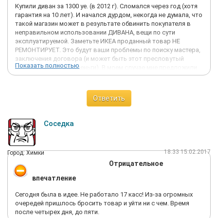
Купили диван за 1300 уе. (в 2012 г). Сломался через год (хотя
гарантия на 10 лет). И начался дурдом, некогда не думала, что
такой магазин может в результате обвинить покупателя в
неправильном использовании ДИВАНА, вещи по сути
эксплуатируемой. Заметьте ИКЕА проданный товар НЕ
РЕМОНТИРУЕТ. Это будут ваши проблемы по поиску мастера,
заключения договора (и может быть этот пресловутый
Показать полностью
магазин вернет вам деньги). В моем случае мне предложили
обменять товар на другой за ту цену, по которой я покупала в
рублях. Но могу с уверенностью сказать (теперь я
разбираюсь в диванах, которые продаются в ИКЕА) сейчас
Ответить
нам везут ширпотреб. Механизмы очень плохие и
ненадежные.
Если я раньше хотела, что-то там приобрести из мебели,
Соседка
теперь меня не проведешь. Лучше переплатить, но купить
хорошую вещь, у производителя, который в гарантийный
срок всегда придет тебе на помощь.
18:33 15.02.2017
Город: Химки
Мой совет:
Отрицательное
1. Всегда спрашивайте сертификат на крупногабаритную вещь
и вы узнаете много интересного;
впечатление
2. Требуйте гарантийный талон;
3. Сохраняйте кассовый чек;
Сегодня была в идее. Не работало 17 касс! Из-за огромных
4. И самое главное подумайте, прежде там что-то купить.
очередей пришлось бросить товар и уйти ни с чем. Время
после четырех дня, до пяти.