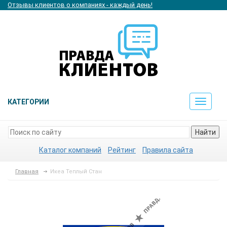
Отзывы клиентов о компаниях - каждый день!
КАТЕГОРИИ
Toggle
navigat
Найти
Каталог компаний
Рейтинг
Правила сайта
Главная
Икеа Теплый Стан