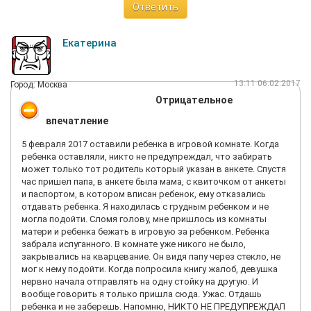
Ответить
Екатерина
13:11 06.02.2017
Город: Москва
Отрицательное
впечатление
5 февраля 2017 оставили ребенка в игровой комнате. Когда
ребенка оставляли, никто не предупреждал, что забирать
может только тот родитель который указан в анкете. Спустя
час пришел папа, в анкете была мама, с квиточком от анкеты
и паспортом, в котором вписан ребенок, ему отказались
отдавать ребенка. Я находилась с грудным ребенком и не
могла подойти. Сломя голову, мне пришлось из комнаты
матери и ребенка бежать в игровую за ребенком. Ребенка
забрала испуганного. В комнате уже никого не было,
закрывались на кварцевание. Он видя папу через стекло, не
мог к нему подойти. Когда попросила книгу жалоб, девушка
нервно начала отправлять на одну стойку на другую. И
вообще говорить я только пришла сюда. Ужас. Отдашь
ребенка и не заберешь. Напомню, НИКТО НЕ ПРЕДУПРЕЖДАЛ