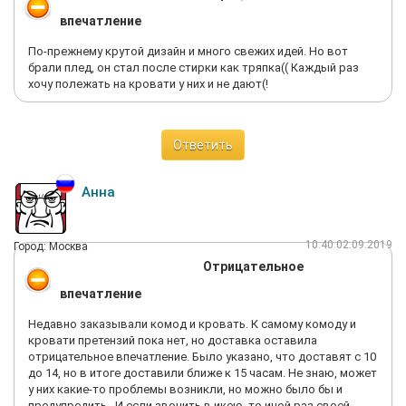
Итог - мебель отличная - техника может и хорошая, но не
впечатление
работает и шансов доказать что вы не идиот - у вас нет.
По-прежнему крутой дизайн и много свежих идей. Но вот
брали плед, он стал после стирки как тряпка(( Каждый раз
хочу полежать на кровати у них и не дают(!
Ответить
Анна
10:40 02.09.2019
Город: Москва
Отрицательное
впечатление
Недавно заказывали комод и кровать. К самому комоду и
кровати претензий пока нет, но доставка оставила
отрицательное впечатление. Было указано, что доставят с 10
до 14, но в итоге доставили ближе к 15 часам. Не знаю, может
у них какие-то проблемы возникли, но можно было бы и
предупредить . И если звонить в икею, то иной раз своей