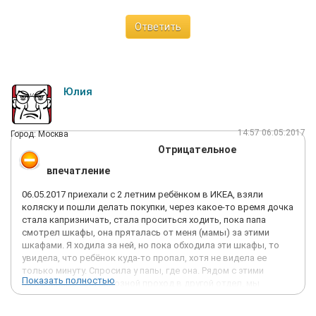
Ответить
Юлия
14:57 06.05.2017
Город: Москва
Отрицательное
впечатление
06.05.2017 приехали с 2 летним ребёнком в ИКЕА, взяли
коляску и пошли делать покупки, через какое-то время дочка
стала капризничать, стала проситься ходить, пока папа
смотрел шкафы, она пряталась от меня (мамы) за этими
шкафами. Я ходила за ней, но пока обходила эти шкафы, то
увидела, что ребёнок куда-то пропал, хотя не видела ее
только минуту. Спросила у папы, где она. Рядом с этими
Показать полностью
шкафчиками был сквозной проход в другой отдел, мы
разделились, стали искать, побежали к охраннику, который
стоял рядом с лифтом на втором этаже, около ресторанов