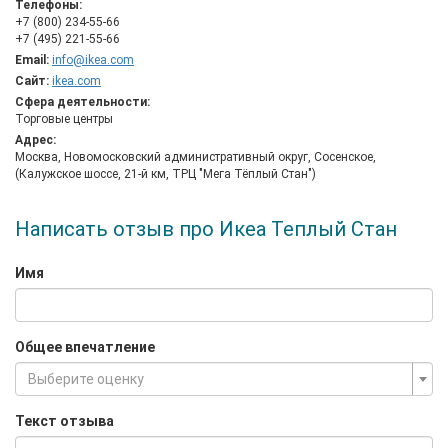
Телефоны:
изменить к лучшему жизнь всех тех людей, на которые
+7 (800) 234-55-66
оказывает влияние наш бизнес.
+7 (495) 221-55-66
Миссия ИКЕА заключается в том, чтобы изменить к лучшему
Email:
info@ikea.com
повседневную жизнь многих людей. Основной финансовый
Сайт:
ikea.com
принцип Группы компаний ИКЕА заключается в развитии за
Сфера деятельности:
счет собственных ресурсов. Другими словами, мы сначала
Торговые центры
зарабатываем, а потом тратим. Это позволяет нам делать
Адрес:
долгосрочные инвестиции в будущее.
Москва, Новомосковский административный округ, Сосенское,
Миссия ИКЕА — это основа нашего развития. Мы хотим
(Калужское шоссе, 21-й км, ТРЦ "Мега Тёплый Стан")
убедиться, что товары ИКЕА доступны для большего числа
людей, которые хотят изменить к лучшему повседневную
Написать отзыв про Икеа Теплый Стан
жизнь дома. Наша компания инвестирует большую часть
прибыли в уже существующие и новые магазины ИКЕА, а
также в разработку товаров и экологичных решений. Кроме
Имя
того, мы постоянно снижаем цены для покупателей.
Общее впечатление
Выберите оценку
Текст отзыва