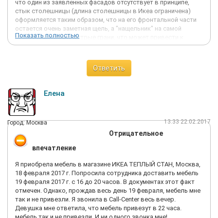
что один из заявленных фасадов отсутствует в принципе,
стык столешницы (длина столешницы в Икеа ограничена)
оформляется таким образом, что на его фронтальной части
остается очень заметная щель, а "нащельник" на самой
Показать полностью
столешнице имеет острые грани, что может привести к
травме. Т. е., после оплаты всех услуг Вы получаете кучу
проблем, которые разрешить возможно только используя
дополнительные вложения (очень немалые) и кучу
Ответить
издевательских отговорок типа: "надо было более
внимательно изучать предложенное соглашение, это не
входит в наши обязанности, все сделано в соответствии с
Елена
принятыми у нас стандартами и т. п". Когда стоимость кухни
сопоставима со стоимостью иномарки, за подобные
"косяки", возникает устойчивое желание "выйти из
13:33 22.02.2017
Город: Москва
правового поля" и объяснить "товарищам" всю их неправоту.
Отрицательное
НИКОГДА более не воспользуюсь услугами этой
"эуропэйской" конторы.
впечатление
Я приобрела мебель в магазине ИКЕА ТЕПЛЫЙ СТАН, Москва,
18 февраля 2017 г. Попросила сотрудника доставить мебель
19 февраля 2017 г. с 16 до 20 часов. В документах этот факт
отмечен. Однако, прождав весь день 19 февраля, мебель мне
так и не привезли. Я звонила в Call-Center весь вечер.
Девушка мне ответила, что мебель привезут в 22 часа.
мебель так и не привезли. И ни одного звонка мне!