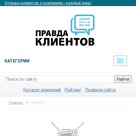
Отзывы клиентов о компаниях - каждый день!
КАТЕГОРИИ
Toggle
navigat
Найти
Каталог компаний
Рейтинг
Правила сайта
Главная
7Я ПАРК