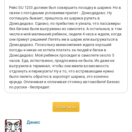
Рейс SU 1233 должен был совершить посадку в шарике. Но в
связи с погодными условиями прилет - Домодедово. Ну
соглашусь бывает, пришлось из шарика рулить в
Домодедово. Однако, по прибытию я узнала, что пассажиры
без багажа были выгружены из самолета. А остальные, в том
числе и мой маленький ребенок, сидели 4 часа и ждали, когда
они примут решение! Лететь им в шарик или выгружаться в
Домодедово. Поскольку авиакомпания ждала хороший
погоды и никак не хотела платить за людей и багаж в
Домодедово. Мой ребенок просидел в самолете около 5
часов. Еда, естественно, предложена не была. Их даже не
выгрузили в терминал, чтобы они имели возможность
отдохнуть и перекусить! Ну а то, что встревающим нужно
было пилить обратно в аэропорт шарика, это конечно
ерунда. Оплачивая и оплачивая стоянку автомобиля! Бизнес
по русски - беспредел.
Ответить
Денис