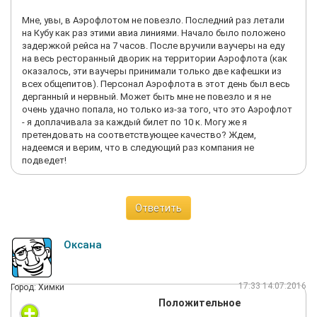
Мне, увы, в Аэрофлотом не повезло. Последний раз летали
на Кубу как раз этими авиа линиями. Начало было положено
задержкой рейса на 7 часов. После вручили ваучеры на еду
на весь ресторанный дворик на территории Аэрофлота (как
оказалось, эти ваучеры принимали только две кафешки из
всех общепитов). Персонал Аэрофлота в этот день был весь
дерганный и нервный. Может быть мне не повезло и я не
очень удачно попала, но только из-за того, что это Аэрофлот
- я доплачивала за каждый билет по 10 к. Могу же я
претендовать на соответствующее качество? Ждем,
надеемся и верим, что в следующий раз компания не
подведет!
Ответить
Оксана
17:33 14.07.2016
Город: Химки
Положительное