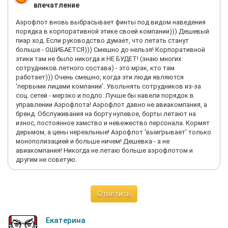
впечатление
Аэрофлот вновь выбрасывает финты под видом наведения
порядка в корпоративной этике своей компании))) Дешевый
пиар ход. Если руководство думает, что летать станут
больше - ОШИБАЕТСЯ))) Смешно до нельзя! Корпоративной
этики там не было никогда и НЕ БУДЕТ! (знаю многих
сотрудников летного состава) - это мрак, кто там
работает))) Очень смешно, когда эти люди являются
'первыми лицами компании'. Увольнять сотрудников из-за
соц. сетей - мерзко и подло. Лучше бы навели порядок в
управлении Аэрофлота! Аэрофлот давно не авиакомпания, а
бренд. Обслуживания на борту нулевое, борты летают на
износ, постоянное хамство и невежество персонала. Кормят
дерьмом, а цены нереальные! Аэрофлот 'выигрывает' только
монополизацией и больше ничем! Дешевка - а не
авиакомпания! Никогда не летаю больше аэрофлотом и
другим не советую.
Ответить
Екатерина