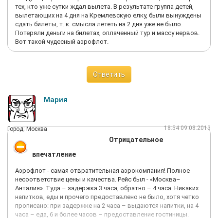
хвалил компанию и говорил, что пишут неправду. Если
тех, кто уже сутки ждал вылета. В результате группа детей,
скотское отношение на этапе собеседования, то можно ли
вылетающих на 4 дня на Кремлевскую елку, были вынуждены
ждать лучшего в дальнейшем или уважения к
сдать билеты, т. к. смысла лететь на 2 дня уже не было.
пассажирам????
Потеряли деньги на билетах, оплаченный тур и массу нервов.
Вот такой чудесный аэрофлот.
Ответить
Мария
18:54 09.08.2013
Город: Москва
Отрицательное
впечатление
Аэрофлот - самая отвратительная аэрокомпания! Полное
несоответствие цены и качества. Рейс был - «Москва–
Анталия». Туда – задержка 3 часа, обратно – 4 часа. Никаких
напитков, еды и прочего предоставлено не было, хотя четко
прописано: при задержке на 2 часа – выдаются напитки, на 4
часа – еда, 6 и более часов – предоставление гостиницы.