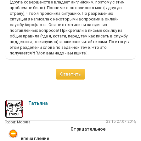
(друг в совершенстве владеет английским, поэтому с этим
проблем не было). После чего он позвонил мне (в другую
страну), чтоб я прояснила ситуацию. По разрешению
ситуации я написала с некоторыми вопросами в онлайн
службу Аэрофлота. Они не ответили ни на один из
поставленных вопросов! Прикрепили в письме ссылку на
общие правила (где я, кстати, перед тем как писать в службу
поддержки, все изучила) и написали читайте сами. По итогу в
этом разделе ни слова по заданной теме. Что это
получается?! 'Мол вам надо - вы ищите!'.
Ответить
Татьяна
23:15 27.07.2015
Город: Москва
Отрицательное
впечатление