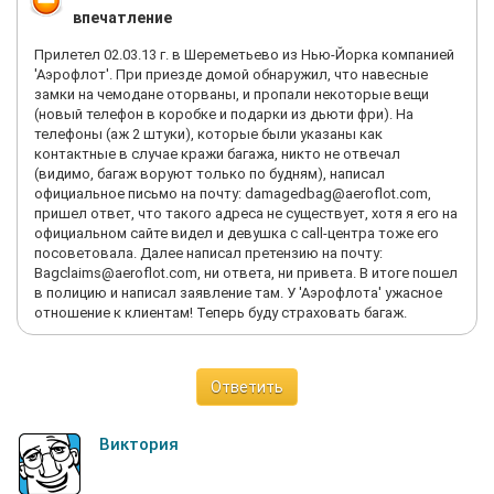
берегут и сто раз напоминают, что это собственность
извиниться, и подарить ему билетик туда - обратно в бизнес
впечатление
аэрофлота), взрослые раздетые, на улицу, потом в автобус.
класс, по выбору. А вот на остальных пассажиров аэрофлоту
Автобус не отъезжал, пока не забился полностью. Подвезли
нас*ать. И не важно, что многие не попали на стыковку,
Прилетел 02.03.13 г. в Шереметьево из Нью-Йорка компанией
к какому-то черному входу. Все были в шоке. От отравления
сгорели 1-2 суток в отелях. Лично мне пришлось покупать
'Аэрофлот'. При приезде домой обнаружил, что навесные
приходила в себя еще 4 дня. Вот так нас встретила Россия
новый билет до Камрани, и сгорели 1 сутки в отеле. В общем в
замки на чемодане оторваны, и пропали некоторые вещи
после прекрасного отпуска. 'Спасибо' Аэрофлот!
следующий раз я полечу лучше Катарами, Эмиратами с
(новый телефон в коробке и подарки из дьюти фри). На
пересадкой 3-7 часов, но с комфортом и отношением как к
телефоны (аж 2 штуки), которые были указаны как
людям, а не как к скоту. А лучший отечественный перевозчик
контактные в случае кражи багажа, никто не отвечал
для меня перестал существовать. И кстати, все билеты были
(видимо, багаж воруют только по будням), написал
куплены лично по интернету, есть e-mail, есть телефон, ни
официальное письмо на почту: damagedbag@aeroflot.com,
одного извинения. При перелёте из НьяЧанга в Хошимин
пришел ответ, что такого адреса не существует, хотя я его на
Вьетнамы задержали рейс на 30 мин, прислали за 3 часа
официальном сайте видел и девушка с call-центра тоже его
несколько смс с оповещением и извинениями. Летайте
посоветовала. Далее написал претензию на почту:
самолётами Аэрофлота.
Bagclaims@aeroflot.com, ни ответа, ни привета. В итоге пошел
в полицию и написал заявление там. У 'Аэрофлота' ужасное
отношение к клиентам! Теперь буду страховать багаж.
Ответить
Виктория