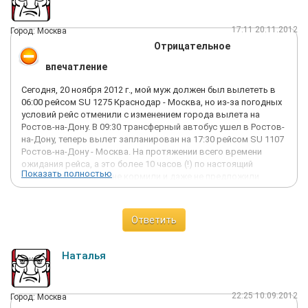
17:11 20.11.2012
Город: Москва
Отрицательное
впечатление
Сегодня, 20 ноября 2012 г., мой муж должен был вылететь в
06:00 рейсом SU 1275 Краснодар - Москва, но из-за погодных
условий рейс отменили с изменением города вылета на
Ростов-на-Дону. В 09:30 трансферный автобус ушел в Ростов-
на-Дону, теперь вылет запланирован на 17:30 рейсом SU 1107
Ростов-на-Дону - Москва. На протяжении всего времени
ожидания рейса, а это более 10 часов (!) по настоящий
Показать полностью
момент, пассажиров не кормили и даже не предложили
питьевой воды! Сотрудник-представитель авиакомпании
'Аэрофлот' в аэропорту Ростова-на-Дону на просьбы
обеспечить едой и водой не реагирует, говорит, что кормить
Ответить
должны были в Краснодаре, в Краснодаре же не давали еду и
воду, т. к. еще не прошло положенных 2 часов со времени
задержки рейса. Муж звонил в 'Аэрофлот', жаловался, а ему
Наталья
ответили - требуйте еду и воду у представителя в аэропорту!
И всё! Не ожидала от 'Аэрофлота' такого хамского
отношения! Отношение компании: нам на Вас плевать!
22:25 10.09.2012
Город: Москва
Намерены идти на принцип и оформлять официальную жалобу