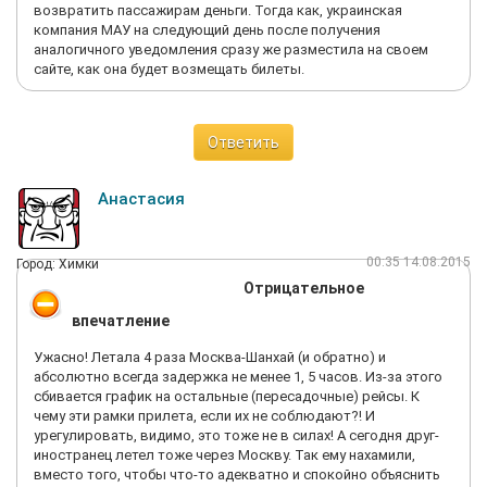
воспользоваться билетами, хотя бы в одну сторону –
возвратить пассажирам деньги. Тогда как, украинская
четыре. Учтены тонкости, типа вылета в воскресенье ночью
компания МАУ на следующий день после получения
и выходных, во время которых «клиент» может забухать,
аналогичного уведомления сразу же разместила на своем
забыть, уехать, а принимающий решение начальник по тем же
сайте, как она будет возмещать билеты.
причинам перенести ответ на понедельник – пять. Я вроде бы
отбился. На разговоры с «Аэрофлотом» (претензий к
операторам ни одной, очень вежливо и терпеливо) ушло
Ответить
около 40 минут телефонного времени, плюс письма и нервы.
Воспользуйтесь моими советами. Они в самом начале
сообщения. PS Сегодня 23.11.2015 в 15:00 все мили был
Анастасия
возвращены на мой счет. Ура! Спасибо всем, кто меня
поддержал и распространил информацию.
00:35 14.08.2015
Город: Химки
Отрицательное
впечатление
Ужасно! Летала 4 раза Москва-Шанхай (и обратно) и
абсолютно всегда задержка не менее 1, 5 часов. Из-за этого
сбивается график на остальные (пересадочные) рейсы. К
чему эти рамки прилета, если их не соблюдают?! И
урегулировать, видимо, это тоже не в силах! А сегодня друг-
иностранец летел тоже через Москву. Так ему нахамили,
вместо того, чтобы что-то адекватно и спокойно объяснить