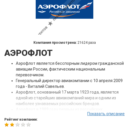
Компания просмотрена:
21624 раза
АЭРОФЛОТ
Аэрофлот является бесспорным лидером гражданской
авиации России, фактическим национальным
перевозчиком.
Генеральный директор авиакомпании с 10 апреля 2009
года - Виталий Савельев.
Аэрофлот, основанный 17 марта 1923 года, является
одной из старейших авиакомпаний мира и одним из
наиболее узнаваемых российских брендов.
Аэрофлот в 1989 году первым из российских
Показать описание
авиакомпаний вступил в Международную ассоциацию
Рейтинг компании:
воздушного транспорта (IATA).