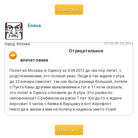
особенно запомнился возврат. Самолет с грязным салоном
обидно, что проплатив такие огромные деньги, можно вот
без объясненения причин задержадся вылетом на час и на час
так ошибиться….
Ответить
20 минут опаздал в Москву. В Шереметьево он встал в поле и
более 200 пассажиров входили в автобусов минут 25, многие
были без зимней одежды в мороз - 10 градусов. Никто из
Елена
персонала Аэрофлота даже не пытался им помочь, пледы
отбирали. До здания аэропорта добирались минут 40, но все
равно еще 20 минут ждали багаж! Полный отстой за 550
09:56 05.04.2013
Город: Москва
долларов! Да еще и баллов в Аэробонусе начислили в 4 раза
Отрицательное
меньше обещанного. Так, что делайте выводы сами. Как тут
не поддержать Якубовича (после 5 часов ожидания его
впечатление
оценки персонала вполне адекватны) и других критиков
нерадывых авиаперевозчиков. Наверное Аэрофлот не хуже
Полет из Москвы в Одессу за 4.04.2013 до сих пор летит, с
других отечественных авикомпаний, но намного хуже
родственниками, это полный ужас. Люди и так ждали с утра
ЛЮФТГАНЗЫ, ТАЙСКИХ И ЭМИРАТСКИХ АВИАЛИНИЙ, да и в
до 23 вечера самолет, так как была разница большая, летели
многочисленне положительные отзывы верится с трудом.
с Пунта Каны другими авиалиниями и тут в 11 ночи сказали,
что полет в Одессу отложили до 8 утра. Это разве по-
человечески? С ребенком на руках 7 лет. Когда-то я ждала
Аэросвит 5 часов с Киева в Варшаву и вот Аэрофлот.
Никогда в жизни я ими не полечу и надеюсь никто тоже!
Ответить