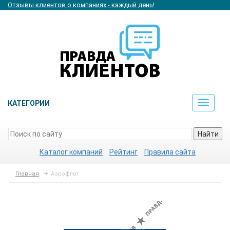
Отзывы клиентов о компаниях - каждый день!
КАТЕГОРИИ
Toggle
navigat
Найти
Каталог компаний
Рейтинг
Правила сайта
Главная
Аэрофлот