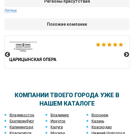
Регионы присутствия
пожелать только одного: "Ставить классику и оставаться во
Липецк
внимании определенной "касты" посетителей, а не гнаться за
новыми веяниями, не имея ни малейшего понятия "Что и как?"
Похожие компании
ET
ЦАРИЦЫНСКАЯ ОПЕРА
КОМПАНИИ ТВОЕГО ГОРОДА УЖЕ В
НАШЕМ КАТАЛОГЕ
Владивосток
Владимир
Воронеж
Екатеринбург
Иркутск
Казань
Калининград
Калуга
Краснодар
Красноярск
Москва
Нижний Новгород