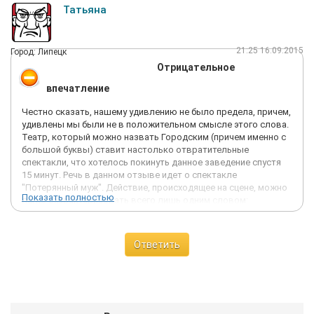
Татьяна
21:25 16.09.2015
Город: Липецк
Отрицательное
впечатление
Честно сказать, нашему удивлению не было предела, причем,
удивлены мы были не в положительном смысле этого слова.
Театр, который можно назвать Городским (причем именно с
большой буквы) ставит настолько отвратительные
спектакли, что хотелось покинуть данное заведение спустя
15 минут. Речь в данном отзыве идет о спектакле
"Потерянный муж". Действие, происходящее на сцене, можно
Показать полностью
легко охарактеризовать всего лишь одним словом:
"Шизофрения". Хочется спросить у авторов: "Что вы
употребляли при написании оного?!Уровень актеров
сопоставим со школьным драматическим кружком. Сюжет
Ответить
спектакля сумбурный, герои - один другого краше:
бестолковые, алкоголики, скупердяи, заносчивые, с явным
признаком маразма и зачатков шизофрении. Данный список
можно продолжать до бесконечности. Постановка далека от
сатиры, это клоунада! Актеров надо гнать в три шеи в
сельский театр. Исходя из вышесказанного, хочется