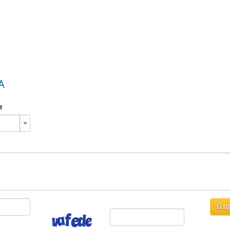
А
е
Отп