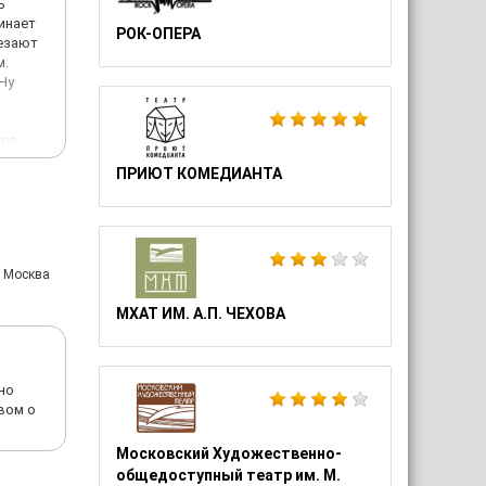
ь
чинает
РОК-ОПЕРА
резают
м.
Ну
тся
ПРИЮТ КОМЕДИАНТА
: Москва
МХАТ ИМ. А.П. ЧЕХОВА
но
вом о
Московский Художественно-
общедоступный театр им. М.