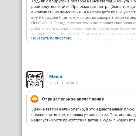
Ходили с подругой в октябре на Искателей Жемчуга. П
развернуться и уйти. При осмотре театра (была там до
выпихивать из помещения - А не пройдете ли Вы, у нас
круги поодаль (при том, что везде камеры), всем свои
ПРОТИВНО. Перед спектаклем в зале запах канализации
ребята, если сделали такой ремонт, провожайте гостей 
желание пропало вообще. При том, что я всегда счита
Показать полностью
пересмотрела все, и на Никитской до ремонта тоже. И
снова и снова. Теперь только в Новую оперу, лояльный
Маша
23:21 01.09.2016
Отрицательное впечатление
Здание театра великолепно, и это единственный плюс
слышно артистов, стоящих у края сцены. Постановка д
недопустимости присутствия детей. Людей пьющих ита