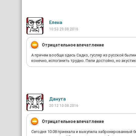
Елена
10:53 29.08.2016
Отрицательное впечатление
А причем вообще здесь Садко, гусляр из русской были
конечно, испоганить трудно. Пели достойно, но акусти
Данута
20:12 10.08.2016
Отрицательное впечатление
Сегодня 10.08 приехала и выкупила забронированный б