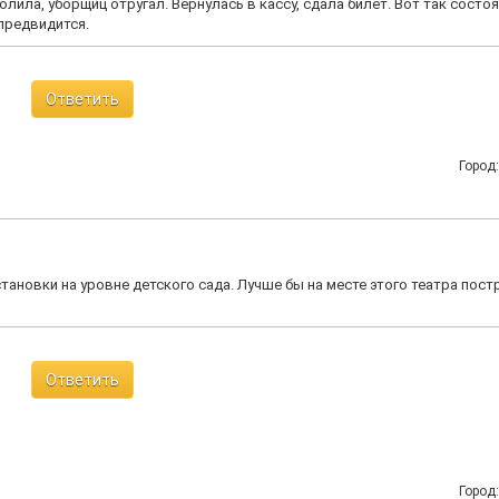
лила, уборщиц отругал. Вернулась в кассу, сдала билет. Вот так состо
 предвидится.
Ответить
Город
становки на уровне детского сада. Лучше бы на месте этого театра пос
Ответить
Город