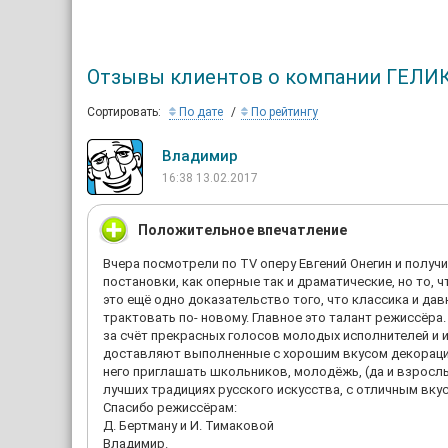
Отзывы клиентов о компании ГЕЛИ
Сортировать:
По дате
По рейтингу
Владимир
16:38 13.02.2017
Положительное впечатление
Вчера посмотрели по TV оперу Евгений Онегин и полу
постановки, как оперные так и драматические, но то, 
это ещё одно доказательство того, что классика и да
трактовать по- новому. Главное это талант режиссёра
за счёт прекрасных голосов молодых исполнителей и 
доставляют выполненные с хорошим вкусом декорации 
него приглашать школьников, молодёжь, (да и взрослы
лучших традициях русского искусства, с отличным вку
Спасибо режиссёрам:
Д. Бертману и И. Тимаковой
Владимир.