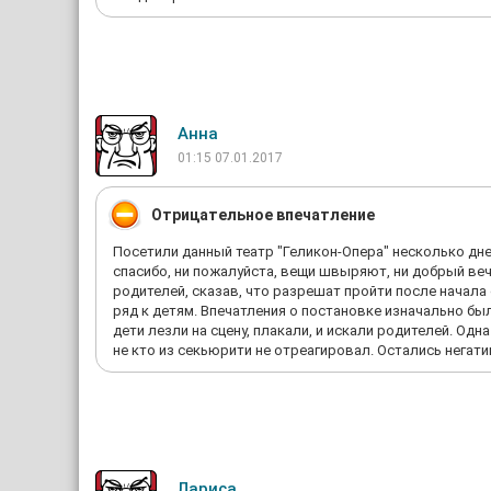
Анна
01:15 07.01.2017
Отрицательное впечатление
Посетили данный театр "Геликон-Опера" несколько дне
спасибо, ни пожалуйста, вещи швыряют, ни добрый вече
родителей, сказав, что разрешат пройти после начала 
ряд к детям. Впечатления о постановке изначально бы
дети лезли на сцену, плакали, и искали родителей. Одн
не кто из секьюрити не отреагировал. Остались негати
Лариса