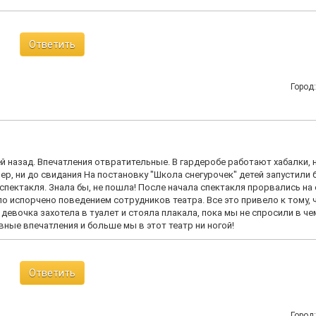
Ответить
Город
й назад. Впечатления отвратительные. В гардеробе работают хабалки, 
р, ни до свидания На постановку "Школа снегурочек" детей запустили 
спектакля. Знала бы, не пошла! После начала спектакля прорвались на
ло испорчено поведением сотрудников театра. Все это привело к тому, 
а девочка захотела в туалет и стояла плакала, пока мы не спросили в че
вные впечатления и больше мы в этот театр ни ногой!
Ответить
Город