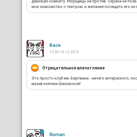
дамскую комнату. Уборщицы не против. Охрана не позво
мое знакомство с театром, и желания посещать его не
Вася
13:06 16.12.2015
Отрицательное впечатление
Это просто клуб им. Бертмана - ничего интересного, по
музей княгини Шаховской!
Roman