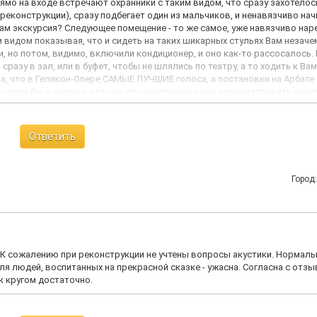
рямо на входе встречают охранники с таким видом, что сразу захотелос
 реконструкции), сразу подбегает один из мальчиков, и ненавязчиво на
 там экскурсия? Следующее помещение - то же самое, уже навязчиво на
м видом показывая, что и сидеть на таких шикарных стульях Вам незаче
, но потом, видимо, включили кондиционер, и оно как-то рассосалось. 
сразу в зал, или в буфет, чтобы не шлялись по театру, а то ходить к Вам
ла, что в Геликон-Опере САМЫЕ ЛУЧШИЕ голоса, а постановки на Арбате
 ходила бы и дальше, потому, что некоторые вещи пересматривать хоче
 персонал, приятный театр.
Ответить
Город
. К сожалению при реконструкции не учтены вопросы акустики. Нормаль
ля людей, воспитанных на прекрасной сказке - ужасна. Согласна с отзы
к кругом достаточно.