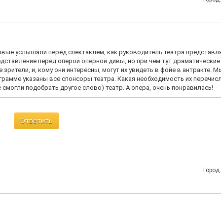
ервые услышали перед спектаклем, как руководитель театра представл
едставление перед оперой оперной дивы, но при чем тут драматические
 зрители, и, кому они интересны, могут их увидеть в фойе в антракте. М
рограмме указаны все спонсоры театра. Какая необходимость их перечис
е смогли подобрать другое слово) театр. А опера, очень понравилась!
Ответить
Город