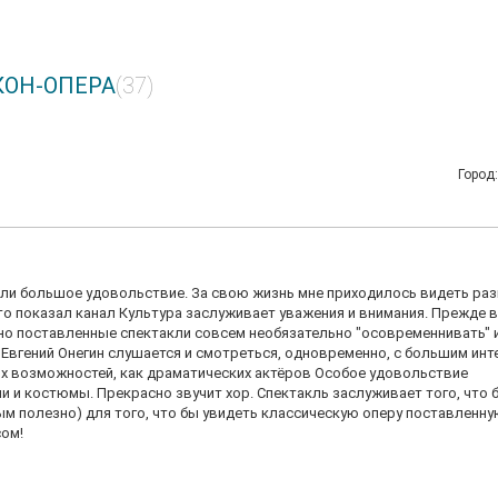
КОН-ОПЕРА
(37)
Город
чили большое удовольствие. За свою жизнь мне приходилось видеть ра
что показал канал Культура заслуживает уважения и внимания. Прежде в
вно поставленные спектакли совсем необязательно "осовременнивать" 
. Евгений Онегин слушается и смотреться, одновременно, с большим ин
их возможностей, как драматических актёров Особое удовольствие
и костюмы. Прекрасно звучит хор. Спектакль заслуживает того, что 
м полезно) для того, что бы увидеть классическую оперу поставленну
сом!