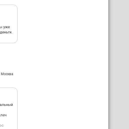
мы уже
деньги.
: Москва
ечальный
плеч
ос