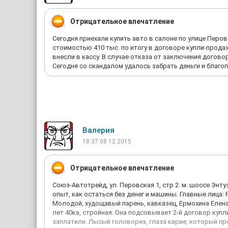
Отрицательное впечатление
Сегодня приехали купить авто в салоне по улице Перо
стоимостью 410 тыс. по итогу в договоре купли-продаж
внесли в кассу. В случае отказа от заключения договора
Сегодня со скандалом удалось забрать деньги и благо
Валерия
18:37 08.12.2015
Отрицательное впечатление
Союз-Автотрейд, ул. Перовская 1, стр 2. м. шоссе Энту
опыт, как остаться без денег и машины. Главные лица: 
Молодой, худощавый парень, кавказец, Ермохина Елена
лет 40ка, стройная. Она подсовывает 2-й договор купл
заплатили. Лысый головорез, глаза карие, который про