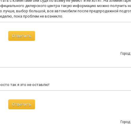
отать с клиентами они судя по всему не умеют и не хотят. На элементар
 официального дилерского центра такую информацию можно получить н
го лучше, выбор большой, все автомобили после предпродажной подго
неделю, пока проблем не возникло.
Ответить
Город
осто так я это не оставлю!
Ответить
Город