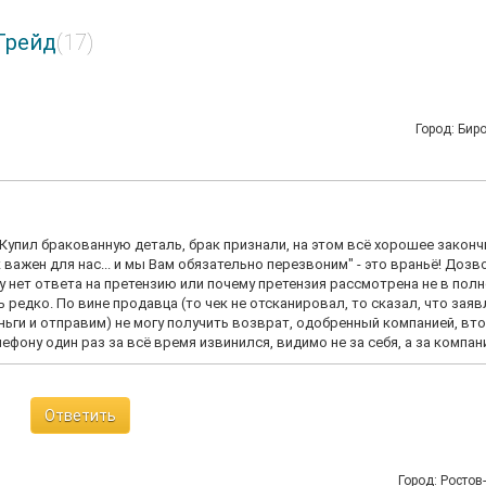
Трейд
(17)
Город: Би
 Купил бракованную деталь, брак признали, на этом всё хорошее законч
 важен для нас... и мы Вам обязательно перезвоним" - это враньё! Дозв
у нет ответа на претензию или почему претензия рассмотрена не в пол
редко. По вине продавца (то чек не отсканировал, то сказал, что заяв
деньги и отправим) не могу получить возврат, одобренный компанией, вт
лефону один раз за всё время извинился, видимо не за себя, а за компан
Ответить
Город: Ростов