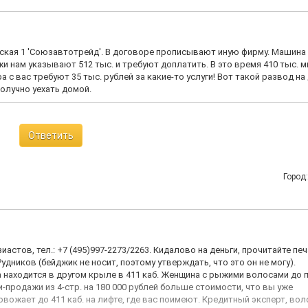
вская 1 'Союзавтотрейд'. В договоре прописывают иную фирму. Машина
и нам указывают 512 тыс. и требуют доплатить. В это время 410 тыс. 
 с вас требуют 35 тыс. рублей за какие-то услуги! Вот такой развод на 
получно уехать домой.
Ответить
Город
зиастов, тел.: +7 (495)997-2273/2263. Кидалово на деньги, прочитайте п
Рудников (бейджик не носит, поэтому утверждать, что это он не могу).
 находится в другом крыле в 411 каб. Женщина с рыжими волосами до 
и-продажи из 4-стр. на 180 000 рублей больше стоимости, что вы уже
вожает до 411 каб. на лифте, где вас поимеют. Кредитный эксперт, вол