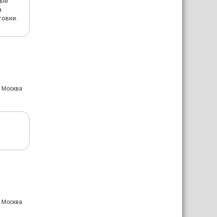
ные
а
товки.
: Москва
: Москва