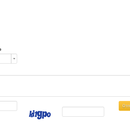
е
Отп