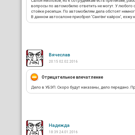
Салон неплохой, но к сотрудникам есть претензии, раб
вопросы по автомобилю ответить не могут. У любого
стойке ресепшн. По автомобилям дела обстоят немно
В данном автосалоне приобрел 'Сангёнг кайрон', езжу 
Вячеслав
20:15 02.02.2016
Отрицательное впечатление
Дело в УБЭП. Скоро будут наказаны, дело передано. Пр
Надежда
18:39 24.01.2016