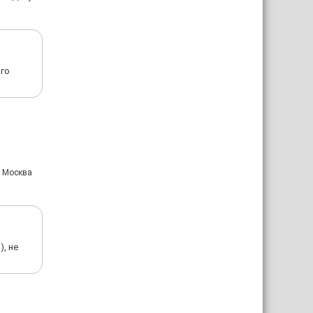
ого
: Москва
, не