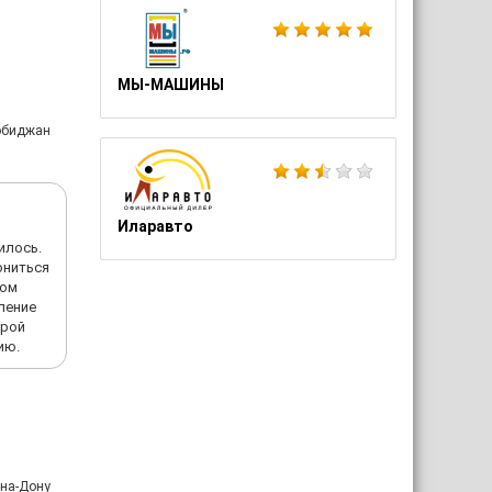
МЫ-МАШИНЫ
робиджан
Иларавто
илось.
ониться
ном
ление
орой
ию.
-на-Дону