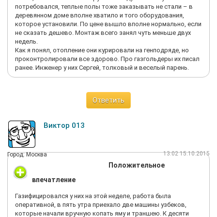
потребовался, теплые полы тоже заказывать не стали – в
деревянном доме вполне хватило и того оборудования,
которое установили. По цене вышло вполне нормально, если
не сказать дешево. Монтаж всего занял чуть меньше двух
недель.
Как я понял, отопление они курировали на генподряде, но
проконтролировали все здорово. Про газгольдеры их писал
ранее. Инженер у них Сергей, толковый и веселый парень.
Ответить
Виктор 013
13:02 15.10.2015
Город: Москва
Положительное
впечатление
Газифицировался у них на этой неделе, работа была
оперативной, в пять утра приехало две машины узбеков,
которые начали вручную копать яму и траншею. К десяти