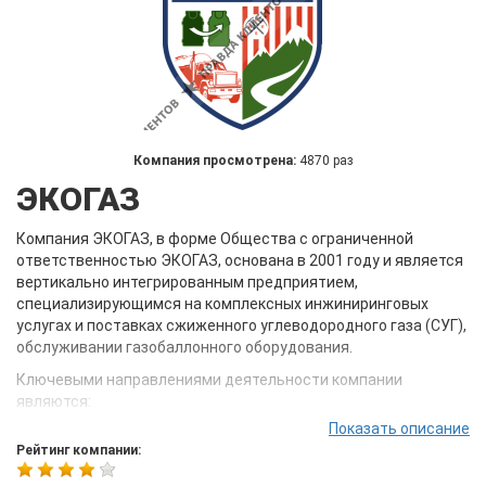
Компания просмотрена:
4870 раз
ЭКОГАЗ
Компания ЭКОГАЗ, в форме Общества с ограниченной
ответственностью ЭКОГАЗ, основана в 2001 году и является
вертикально интегрированным предприятием,
специализирующимся на комплексных инжиниринговых
услугах и поставках сжиженного углеводородного газа (СУГ),
обслуживании газобаллонного оборудования.
Ключевыми направлениями деятельности компании
являются:
Показать описание
автономная и резервная газификация частных жилых
Рейтинг компании:
загородных домов;
проектирование и строительство газоналивных