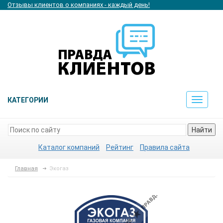
Отзывы клиентов о компаниях - каждый день!
КАТЕГОРИИ
Toggle
navigat
Найти
Каталог компаний
Рейтинг
Правила сайта
Главная
Экогаз