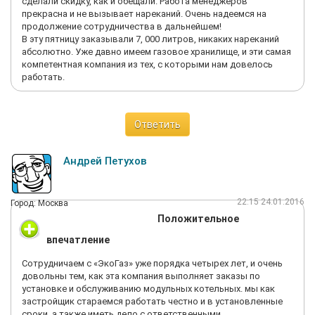
сделали скидку, как и обещали. Работа менеджеров
прекрасна и не вызывает нареканий. Очень надеемся на
продолжение сотрудничества в дальнейшем!
В эту пятницу заказывали 7, 000 литров, никаких нареканий
абсолютно. Уже давно имеем газовое хранилище, и эти самая
компетентная компания из тех, с которыми нам довелось
работать.
Ответить
Андрей Петухов
22:15 24.01.2016
Город: Москва
Положительное
впечатление
Сотрудничаем с «ЭкоГаз» уже порядка четырех лет, и очень
довольны тем, как эта компания выполняет заказы по
установке и обслуживанию модульных котельных. мы как
застройщик стараемся работать честно и в установленные
сроки, а также иметь дело с ответственными