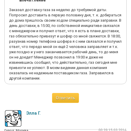
впечатление
Заказал доставку газа за неделю до требуемой даты.
Попросил доставить в первую половину дня, т. к. добираться
до дома пришлось своим ходом специально ради заправки. В
день доставки, в 15:00, по собственной инициативе связался
с менеджером и получил ответ, что я есть в плане доставки,
газ обязательно привезут и шофер со мной свяжется. В 18:00,
разузнав номер телефона шофера я с ним связался и получил
ответ, что передо мной он ещё 2 человека заправляет и т.к.
уже поздно и у него заканчивается рабочий день, то до меня
он не доедет! Менеджер позвонил в 19:00 и даже не
извинившись сообщил, что действительно, газ сегодня мне
привезти не успеют. В моем видении данная компания
оказалась не надежным поставщиком газа. Заправился в
другой компании.
Ответить
Элла Г.
00:39 15.03.2016
Город: Москва