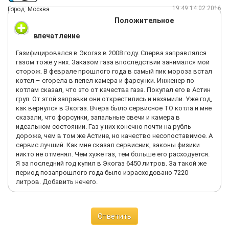
19:49 14.02.2016
Город: Москва
Положительное
впечатление
Газифицировался в Экогаз в 2008 году. Сперва заправлялся
газом тоже у них. Заказом газа впоследствии занимался мой
сторож. В феврале прошлого года в самый пик мороза встал
котел – сгорела в пепел камера и фарсунки. Инженер по
котлам сказал, что это от качества газа. Покупал его в Астин
груп. От этой заправки они открестились и нахамили. Уже год,
как вернулся в Экогаз. Вчера было сервисное ТО котла и мне
сказали, что форсунки, запальные свечи и камера в
идеальном состоянии. Газ у них конечно почти на рубль
дороже, чем в том же Астине, но качество несопоставимое. А
сервис лучший. Как мне сказал сервисник, законы физики
никто не отменял. Чем хуже газ, тем больше его расходуется.
Я за последний год купил в Экогаз 6450 литров. За такой же
период позапрошлого года было израсходовано 7220
литров. Добавить нечего.
Ответить