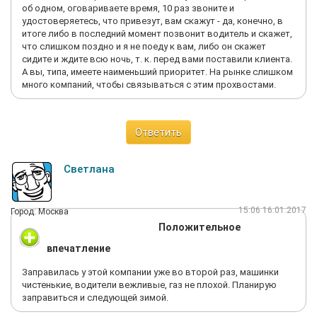
об одном, оговариваете время, 10 раз звоните и
удостоверяетесь, что привезут, вам скажут - да, конечно, в
итоге либо в последний момент позвонит водитель и скажет,
что слишком поздно и я не поеду к вам, либо он скажет
сидите и ждите всю ночь, т. к. перед вами поставили клиента.
А вы, типа, имеете наименьший приоритет. На рынке слишком
много компаний, чтобы связываться с этим прохвостами.
Ответить
Светлана
15:06 16.01.2017
Город: Москва
Положительное
впечатление
Заправилась у этой компании уже во второй раз, машинки
чистенькие, водители вежливые, газ не плохой. Планирую
заправиться и следующей зимой.