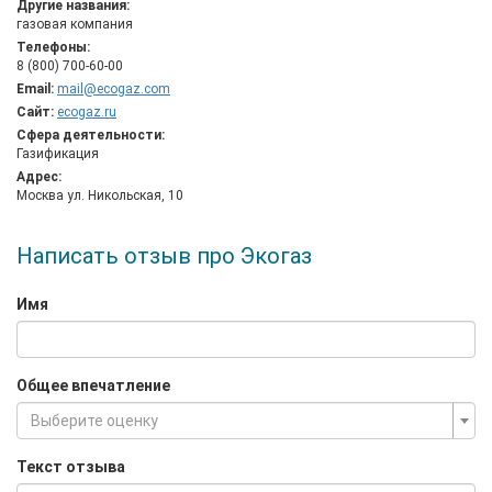
Другие названия:
станций (ГНС), автогазозаправочных станций (АГЗС);
газовая компания
газо, тепло и электроснабжение и обслуживание
Телефоны:
поселков, предприятий и производственных объектов;
8 (800) 700-60-00
продажа и сервис газового оборудования: гриллей,
Email:
mail@ecogaz.com
барбекю и уличных обогревателей;
Сайт:
ecogaz.ru
заправка, продажа, обмен и сервисное обслуживание
Сфера деятельности:
газовых баллонов;
Газификация
оптовые и розничные поставки газа населению и
Адрес:
предприятиям.
Москва ул. Никольская, 10
Написать отзыв про Экогаз
Имя
Общее впечатление
Выберите оценку
Текст отзыва