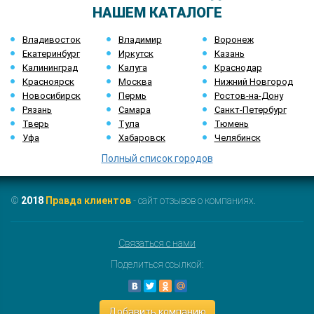
НАШЕМ КАТАЛОГЕ
Владивосток
Владимир
Воронеж
Екатеринбург
Иркутск
Казань
Калининград
Калуга
Краснодар
Красноярск
Москва
Нижний Новгород
Новосибирск
Пермь
Ростов-на-Дону
Рязань
Самара
Санкт-Петербург
Тверь
Тула
Тюмень
Уфа
Хабаровск
Челябинск
Полный список городов
©
2018
Правда клиентов
- сайт отзывов о компаниях.
Связаться с нами
Поделиться ссылкой:
Добавить компанию