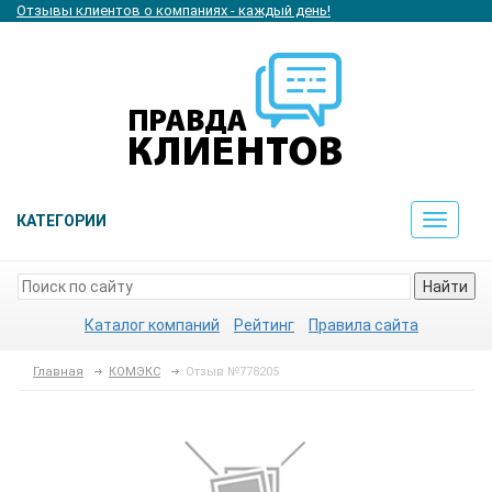
Отзывы клиентов о компаниях - каждый день!
КАТЕГОРИИ
Toggle
navigat
Найти
Каталог компаний
Рейтинг
Правила сайта
Главная
КОМЭКС
Отзыв №778205