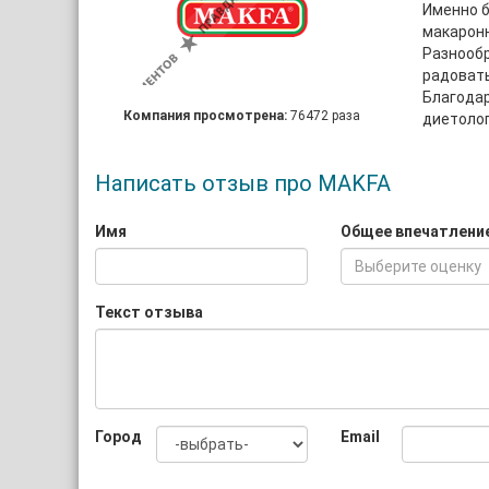
Именно б
макаронн
Разнообр
радоват
Благодар
Компания просмотрена:
76472 раза
диетоло
Написать отзыв про MAKFA
Имя
Общее впечатлени
Выберите оценку
Текст отзыва
Город
Email