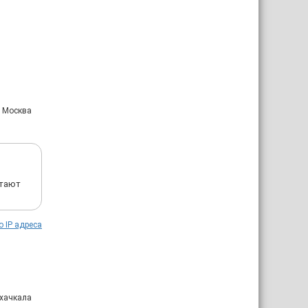
: Москва
итают
о IP адреса
ахачкала