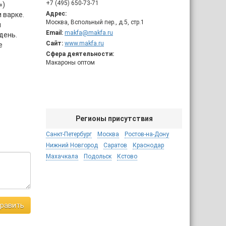
+7 (495) 650-73-71
»)
Адрес:
 варке.
Москва, Вспольный пер., д.5, стр.1
м
Email:
makfa@makfa.ru
день.
Сайт:
www.makfa.ru
е
Сфера деятельности:
Макароны оптом
Регионы присутствия
Санкт-Петербург
Москва
Ростов-на-Дону
Нижний Новгород
Саратов
Краснодар
Махачкала
Подольск
Кстово
равить