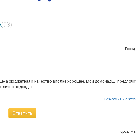
A
(93)
Город
цена бюджетная и качество вполне хорошее. Мои домочадцы предпоч
 отлично подходят.
Все отзывы с этог
Ответить
Город: М