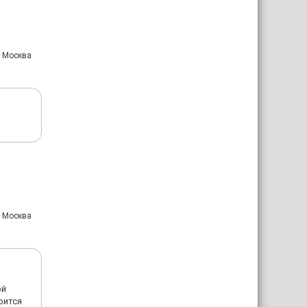
: Москва
: Москва
ой
рится