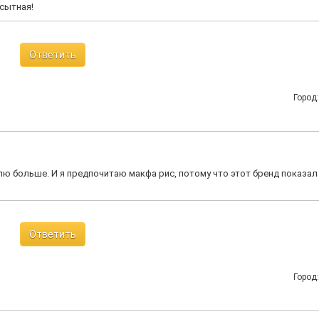
 сытная!
Ответить
Город
блю больше. И я предпочитаю макфа рис, потому что этот бренд показал
Ответить
Город