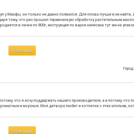
уп у Макфы, он только не давно появился. Для плова лучше и не найти, 
одаря тому, что рис прошел термическую обработку растительным масло
одается в пачке по 800г, инструкция по варке написана тут же на упако
Ответить
Город
отому, что я хочу поддержать нашего производителя, а и потому, что п
роматные и вкусные. Моя детвора любит и котлетки с этих хлопьев, к
Ответить