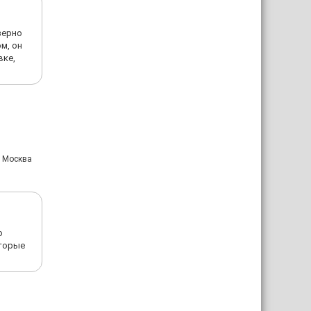
зерно
м, он
вке,
: Москва
о
оторые