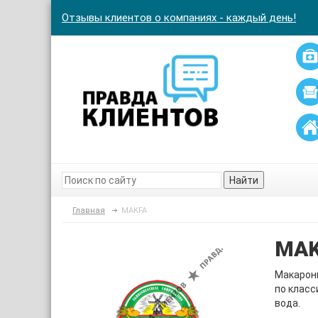
Отзывы клиентов о компаниях - каждый день!
Найти
Главная
MAKFA
MAK
Макарон
по класс
вода.