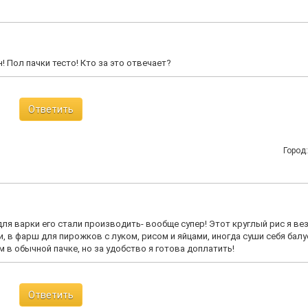
 Пол пачки тесто! Кто за это отвечает?
Ответить
Город
для варки его стали производить- вообще супер! Этот круглый рис я ве
и, в фарш для пирожков с луком, рисом и яйцами, иногда суши себя балу
 в обычной пачке, но за удобство я готова доплатить!
Ответить