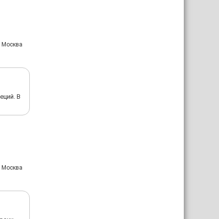
: Москва
еций. В
: Москва