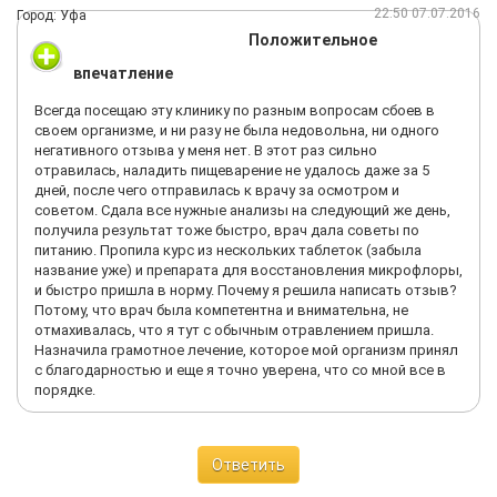
22:50 07.07.2016
Город: Уфа
Положительное
впечатление
Всегда посещаю эту клинику по разным вопросам сбоев в
своем организме, и ни разу не была недовольна, ни одного
негативного отзыва у меня нет. В этот раз сильно
отравилась, наладить пищеварение не удалось даже за 5
дней, после чего отправилась к врачу за осмотром и
советом. Сдала все нужные анализы на следующий же день,
получила результат тоже быстро, врач дала советы по
питанию. Пропила курс из нескольких таблеток (забыла
название уже) и препарата для восстановления микрофлоры,
и быстро пришла в норму. Почему я решила написать отзыв?
Потому, что врач была компетентна и внимательна, не
отмахивалась, что я тут с обычным отравлением пришла.
Назначила грамотное лечение, которое мой организм принял
с благодарностью и еще я точно уверена, что со мной все в
порядке.
Ответить