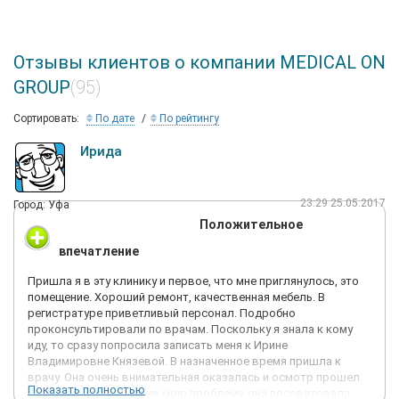
Отзывы клиентов о компании MEDICAL ON
GROUP
(95)
Сортировать:
По дате
По рейтингу
Ирида
23:29 25.05.2017
Город: Уфа
Положительное
впечатление
Пришла я в эту клинику и первое, что мне приглянулось, это
помещение. Хороший ремонт, качественная мебель. В
регистратуре приветливый персонал. Подробно
проконсультировали по врачам. Поскольку я знала к кому
иду, то сразу попросила записать меня к Ирине
Владимировне Князевой. В назначенное время пришла к
врачу. Она очень внимательная оказалась и осмотр прошел
Показать полностью
безболезненно. Выявив мою проблему, она посоветовала