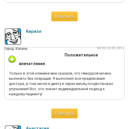
сдать анализы и уже по их результатам назначила лечение.
Через два дня анализы, которые сдавала в этой же клинике,
были готовы. По ним показало воспаление, что врач и без
Ответить
анализов давно поняла, но решила убедиться, что в
остальном все чисто. Назначила она мне медикаментозное
лечение, которое длилось две недели. На плановом осмотре
Кирилл
сказала, что результат уже есть - все намного лучше, но
долечиться надо. Уже спустя месяц такого лечения я забыла
о болях. В клинике не только высококачественное
00:50 23.05.2017
Город: Казань
оборудование и презентабельный вид помещения, но и
Положительное
квалифицированные врачи, как я убедилась. Рада, что
обратилась к этому врачу и в эту клинику.
впечатление
Только в этой клинике мне сказали, что геморрой можно
вылечить без операции. Я выполнял все предписания
доктора, в том числе и диету и через месяц почувствовал
улучшение! Вот, что значит индивидуальный подход к
каждому пациенту!
Ответить
Анастасия