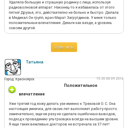
Удаляла большую и страшную родинку с лица, используя
радиоволновой аппарат. Наконец-то я избавилась от этого
пятна! Друзья, это, действително не больно и быстро. Делала
в Медикал Он групп, врач Марат Загрутдинов. У меня только
положительные впечатления. Деньги как везде, а уровень
совсем другой.
Ответить
Татьяна
15:30 08.09.2016
Город: Красноярск
Положительное
впечатление
Уже третий год езжу делать узи именно к Треховой О. С. Она
настоящая умничка, для своих лет выполняет работу просто
замечательно, еще ни разу не сделала ошибочных выводов,
подход к проведению ультразвука всегда на высшем уровне.
Я еще таких вежливых докторов не встречала за 37 лет!