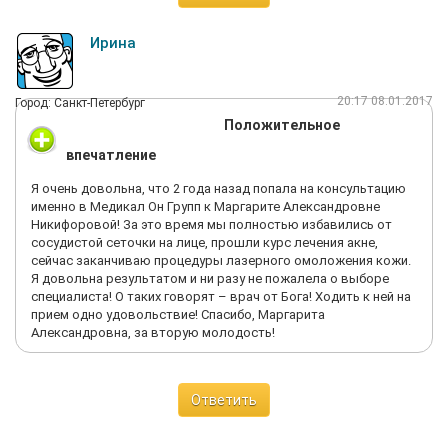
ширмой.
С хорошим впечатлением я вышла от доктора и покинула
клинику. Посещать кабинет УЗИ именно здесь буду и в
Ирина
дальнейшем, ибо понравилось абсолютно все: отношение,
стоимость, обстановка, атмосфера. Остальные кабинеты не
дай Бог посетить в будущем, но если даже такая
20:17 08.01.2017
Город: Санкт-Петербург
необходимость будет, то обращусь с хорошим настроем, а
Положительное
там уже сделаю еще одни выводы. Да, коммерческих
медицинских центров сейчас куча, но не все могут
впечатление
похвастаться суперсервисом и специалистами - сужу по
отзывам здесь, на "Флапе". Я уверена, что ММЦ "Медикал Он
Я очень довольна, что 2 года назад попала на консультацию
Груп - Оренбург" до сих пор занимает достойную нишу среди
именно в Медикал Он Групп к Маргарите Александровне
всего этого многообразия.
Никифоровой! За это время мы полностью избавились от
сосудистой сеточки на лице, прошли курс лечения акне,
сейчас заканчиваю процедуры лазерного омоложения кожи.
Я довольна результатом и ни разу не пожалела о выборе
специалиста! О таких говорят – врач от Бога! Ходить к ней на
прием одно удовольствие! Спасибо, Маргарита
Александровна, за вторую молодость!
Ответить