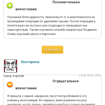
Положительное
впечатление
Огромная благодарность Чижокову Н. Н. и анестезиологу за
проведения операции по удалению грыжи. После операции в
палате врач не сколько раз подходил и спрашивал как
самочувствие. Также огромное спасибо медсестре Людмиле.
Очень хороший центр и персонал.
Ответить
Екатерина
14:42 30.01.2016
Город: Королёв
Отрицательное
впечатление
Я пришла с самой, наверное, простой проблемой в эту
клинику, молочницей. Во-первых, меня развели на кучу
анализов, ну это ладно, делайте ради Бога только вылечите,