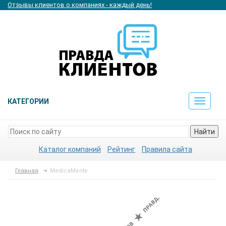
Отзывы клиентов о компаниях - каждый день!
КАТЕГОРИИ
Toggle
navigat
Найти
Каталог компаний
Рейтинг
Правила сайта
Главная
MedicaMente