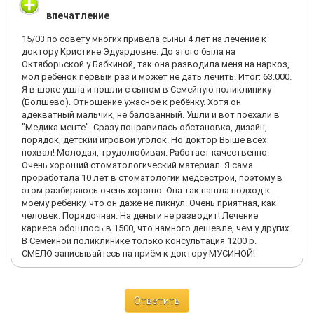
замечательным анестезиологом Воробьевым В. В. - мы
впечатление
попросили по возможности не давать антибиотики, мол, мы
родители-натуропаты, ребенок совершенно без лекарств,
15/03 по совету многих привела сыны 4 лет на лечение к
хотелось бы и дальше. Он не покрутил пальцем у виска, а
доктору Кристине Эдуардовне. До этого была на
пообещал сделать все возможное, нам стало спокойнее,
Октяборьской у Бабкиной, так она разводила меня на наркоз,
пришла медсестра, сделала малышу укол, потом
мол ребёнок первый раз и может не дать лечить. Итог: 63.000.
анестезиолог взял его на руки и унес на операцию. У меня
Я в шоке ушла и пошли с сыном в Семейную поликлинику
началась истерика. Я вдруг подумала, что вот он там один,
(Болшево). Отношение ужасное к ребёнку. Хотя он
совсем крошечный, под общим наркозом – а вдруг что-то
адекватный мальчик, не балованный. Ушли и вот поехали в
случится? В этот момент в палату зашла медсестра, увидела,
"Медика менте". Сразу понравилась обстановка, дизайн,
что я в слезах и бодро так сказала: "Мама, Вы что?! У вас
порядок, детский игровой уголок. Но доктор Выше всех
лучший хирург! Все будет отлично! Хотите кофе?" Через 40
похвал! Молодая, трудолюбивая. Работает качественно.
минут анестезиолог вернул нам спящего малыша, аккуратно
Очень хороший стоматологический материал. Я сама
положил в кроватку. Еще несколько часов мы провели в
проработала 10 лет в стоматологии медсестрой, поэтому в
палате, к нам заходил доктор Никитский, проверял наше
этом разбираюсь очень хорошо. Она так нашла подход к
общее состояние и, наконец, отпустил домой. В итоге
моему ребёнку, что он даже не пикнул. Очень приятная, как
приехали к 8-00, уехали в 14-30. Шовчик был идеальный,
человек. Порядочная. На деньги не разводит! Лечение
нагноений не было, температуры тоже не было, хотя
кариеса обошлось в 1500, что намного дешевле, чем у других.
антибиотики нам не давали, Нурофен мы пили всего 4 раза,
В Семейной поликлинике только консультация 1200 р.
доктор Никитский настоял, мол "вы и так без антибиотиков, а
СМЕЛО записывайтесь на приём к доктору МУСИНОЙ!
там открытая рана!" - короче, пришлось пойти ему
навстречу))), на второй день ребенок уже вернулся к
обычной жизни, на третий мы поехали гулять по привычному
Ответить
расписанию, вскоре сняли наклейку со шва и начали мазать
зеленкой. Доктор Никитский сам писал нам в Вайбере,