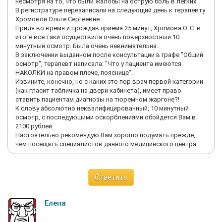
несмотря на то, что были жалобы на острую боль в легких.
В регистратуре перезаписали на следующий день к терапевту
Хромовой Ольге Сергеевне.
Придя во время и прождав приёма 25 минут, Хромова О. С. в
итоге все таки осуществила очень поверхностный 10
минутный осмотр. Была очень невнимательна.
В заключении выданном после консультации в графе "Общий
осмотр", терапевт написала: "Что у пациента имеются
НАКОЛКИ на правом плече, пояснице".
Извините, конечно, но с каких это пор врач первой категории
(как гласит табличка на двери кабинета), имеет право
ставить пациентам диагнозы на тюремном жаргоне?!
К слову абсолютно неквалифицированный, 10 минутный
осмотр, с последующими оскорблениями обойдется Вам в
2100 рублей.
Настоятельно рекомендую Вам хорошо подумать прежде,
чем посещать специалистов данного медицинского центра.
Ответить
Елена