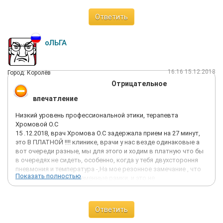
Ответить
оЛЬГА
16:16 15.12.2018
Город: Королёв
Отрицательное
впечатление
Низкий уровень профессиональной этики, терапевта
Хромовой О.С
15 .12.2018, врач Хромова О.С задержала прием на 27 минут,
это В ПЛАТНОЙ !!!! клинике, врачи у нас везде одинаковые а
вот очереди разные, мы для этого и ходим в платную что бы
в очередях не сидеть, особенно, когда у тебя двухстороння
пневмония и температура -,На мое резонное замечание , что
Показать полностью
она не соблюдает временные рамки, и это не
профессионально, она аргументирует, что она лечила
больную !! и если мне не нравится я могу уйти, нормально ??!!!
я попросила пригласить старшего, она позвонила, и
Ответить
выбежала и даже двери не закрыла. И вот сижу я одна в
кабинете и думаю, что ж у нас за врачи такие, странные, даже