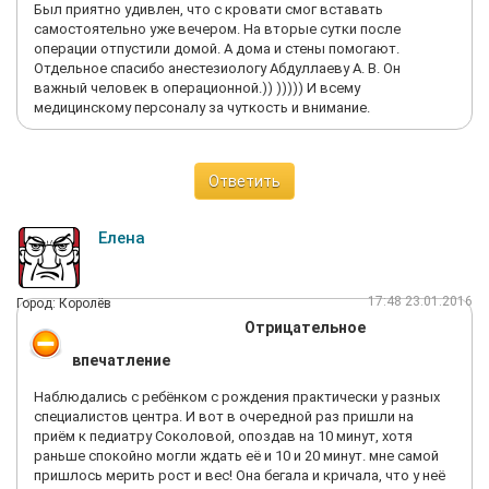
Был приятно удивлен, что с кровати смог вставать
ОК? Просто вытягивание денег из клиентов. Я представляю,
самостоятельно уже вечером. На вторые сутки после
сколько они вытягивают из беременных женщин. Не советую.
операции отпустили домой. А дома и стены помогают.
Отдельное спасибо анестезиологу Абдуллаеву А. В. Он
важный человек в операционной.)) ))))) И всему
медицинскому персоналу за чуткость и внимание.
Ответить
Елена
17:48 23.01.2016
Город: Королёв
Отрицательное
впечатление
Наблюдались с ребёнком с рождения практически у разных
специалистов центра. И вот в очередной раз пришли на
приём к педиатру Соколовой, опоздав на 10 минут, хотя
раньше спокойно могли ждать её и 10 и 20 минут. мне самой
пришлось мерить рост и вес! Она бегала и кричала, что у неё