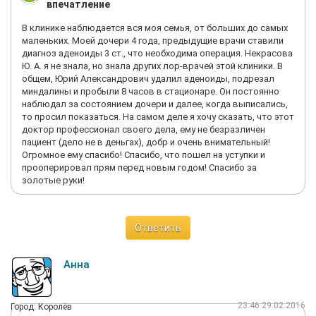
впечатление
в этой клинике, то вам необходимо будет нанять адвоката,
который сможет консультировать вас по правовым
В клинике наблюдается вся моя семья, от больших до самых
вопросам. А также иметь проверенного специалиста по
маленьких. Моей дочери 4 года, предыдущие врачи ставили
детской урологии, который будет контролировать состояние
диагноз аденоиды 3 ст., что необходима операция. Некрасова
здоровья вашего ребенка независимо от заключений
Ю. А. я не знала, но знала других лор-врачей этой клиники. В
оперирующего хирурга. Это совет из моего личного опыта.
общем, Юрий Александрович удалил аденоиды, подрезал
миндалины и пробыли 8 часов в стационаре. Он постоянно
наблюдал за состоянием дочери и далее, когда выписались,
то просил показаться. На самом деле я хочу сказать, что этот
доктор профессионал своего дела, ему не безразличен
пациент (дело не в деньгах), добр и очень внимательный!
Огромное ему спасибо! Спасибо, что пошел на уступки и
прооперировал прям перед новым годом! Спасибо за
золотые руки!
Ответить
Анна
23:46 29.02.2016
Город: Королёв