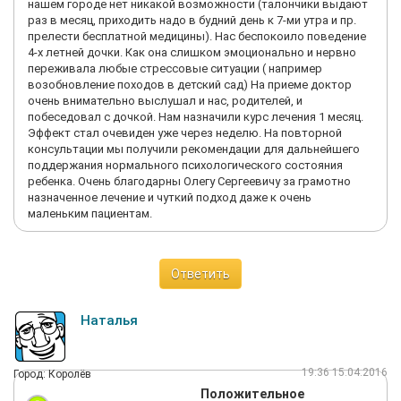
нашем городе нет никакой возможности (талончики выдают
границей, училась там же. Она ежедневно дает детям наркоз.
раз в месяц, приходить надо в будний день к 7-ми утра и пр.
Посмотрела наши анализы, ЭКГ и прочее и сказала, что
прелести бесплатной медицины). Нас беспокоило поведение
лично у нее эти показатели вопросов не вызывают. ЕМЦ
4-х летней дочки. Как она слишком эмоционально и нервно
предложил подождать пару недель, и прооперироваться,
переживала любые стрессовые ситуации ( например
пересдав только общий анализ крови, мол, это не 6
возобновление походов в детский сад) На приеме доктор
пробирок, а поменьше. После этого расхотелось идти в ЕМЦ,
очень внимательно выслушал и нас, родителей, и
и еще больше захотелось поскорее прооперироваться –
побеседовал с дочкой. Нам назначили курс лечения 1 месяц.
пока не истек срок действия уже сданных анализов.
Эффект стал очевиден уже через неделю. На повторной
Наткнулись в интернете на доктора Никитского и его клинику.
консультации мы получили рекомендации для дальнейшего
Мы никогда не планировали лечиться в Королеве. Решили
поддержания нормального психологического состояния
сходить на прием и посмотреть на хирурга. Понравится-не
ребенка. Очень благодарны Олегу Сергеевичу за грамотно
понравится. Это был уже пятый детский хирург в нашей
назначенное лечение и чуткий подход даже к очень
жизни. Так что, мы, можно сказать, опытные родители ( ( (
маленьким пациентам.
Доктор Никитский спокойно выслушал историю наших
походов, посмотрел анализы, ответил на все вопросы – а их
было не мало, потому что он сумел нас убедить в открытой
операции, хотя мы ее страшно не хотели из-за возможных
Ответить
осложнений и шва. Сказал, что готов оперировать в
ближайшую субботу, но предварительно поговорит с
анестезиологом и отзвонится. В субботу мы приехали в
Наталья
клинику. Нас разместили в уютной палате: детская кроватка,
две односпальные кровати, два кресла, столик и телевизор.
В палате также есть туалет с раковиной. Пост медсестер
19:36 15.04.2016
Город: Королёв
рядом, операционная тоже на этом этаже. Пришел доктор
Положительное
Никитский, быстро нас осмотрел, после мы познакомились с