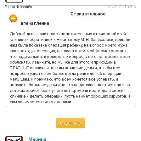
16:53 17.11.2015
Город: Королёв
Отрицательное
впечатление
Добрый день, начитались положительных отзывов об этой
клинике и обратились к Никитскому М. Н. Записались, пришли
нам была показана операция ребенку, на вопрос моего мужа
как проходит операция, он начал в хамской форме говорить,
что надо задавать конкретно вопрос, у него нет времени все
объяснять. Извините, но мы же для этого и приходим в
ПЛАТНЫЕ клиники и платим не малые деньги, что бы все
подробно узнать, тем более когда речь идет об операции
малышам. Я понимаю, что всем хочется все успевать, и
получать большие деньги но это не должно касаться платных
детских врачей, если у него нет времени вести дела своей
клинике и делать операции, пусть наймет хороших хирургов, а
сам занимается своими делами.
Ответить
Марина