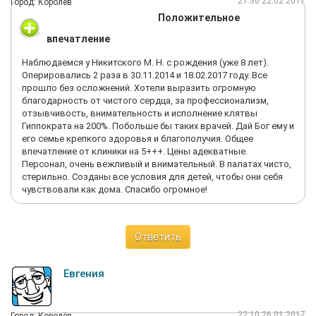
21:36 22.02.2017
Город: Королёв
ребенка, выброшенные деньги, куча нерв. Первое желание
Положительное
было - подать в суд на эту клинику с такими "врачами", будем
думать.
впечатление
Наблюдаемся у Никитского М. Н. с рождения (уже 8 лет).
Оперировались 2 раза в 30.11.2014 и 18.02.2017 году. Все
прошло без осложнений. Хотели выразить огромную
благодарность от чистого сердца, за профессионализм,
отзывчивость, внимательность и исполнение клятвы
Гиппократа на 200%. Побольше бы таких врачей. Дай Бог ему и
его семье крепкого здоровья и благополучия. Общее
впечатление от клиники на 5+++. Цены адекватные.
Персонал, очень вежливый и внимательный. В палатах чисто,
стерильно. Созданы все условия для детей, чтобы они себя
чувствовали как дома. Спасибо огромное!
Ответить
Евгения
22:10 26.01.2017