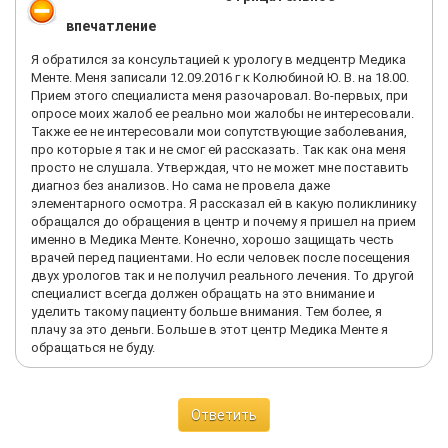
впечатление
Я обратился за консультацией к урологу в медцентр Медика
Менте. Меня записали 12.09.2016 г к Колюбиной Ю. В. на 18.00.
Прием этого специалиста меня разочаровал. Во-первых, при
опросе моих жалоб ее реально мои жалобы не интересовали.
Также ее не интересовали мои сопутствующие заболевания,
про которые я так и не смог ей рассказать. Так как она меня
просто не слушала. Утверждая, что не может мне поставить
диагноз без анализов. Но сама не провела даже
элементарного осмотра. Я рассказал ей в какую поликлинику
обращался до обращения в центр и почему я пришел на прием
именно в Медика Менте. Конечно, хорошо защищать честь
врачей перед пациентами. Но если человек после посещения
двух урологов так и не получил реального лечения. То другой
специалист всегда должен обращать на это внимание и
уделить такому пациенту больше внимания. Тем более, я
плачу за это деньги. Больше в этот центр Медика Менте я
обращаться не буду.
Ответить