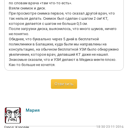
по словам врача «там что-то есть».
Взяли снимок и диск.
При просмотре снимка первое, что сказал другой врач, что
так нельзя делать. Снимок был сделан с шагом 2 см! КТ,
которое делается с шагом не больше 0,5 см.
После загрузки диска, выяснилось, что много шумов, ничего
не понятно.
Обиднее, что буквально через 5 дней в бесплатной
поликлиники в Балашихе, куда были мы направлены на
консультацию, на обычном бесплатной УЗИ было обнаружено
увеличение, которое врач, делавший КТ даже не нашел.
Знакомые сказали, что и УЗИ делают в Медика менте плохо.
Как-то больше не хочется.
Ответить
Мария
18:30 23.11.2016
Город: Королёв