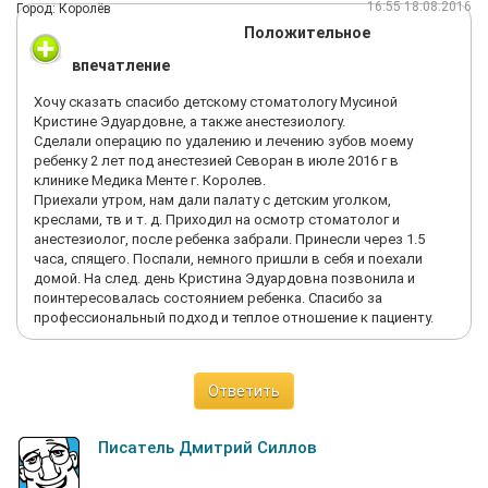
16:55 18.08.2016
Город: Королёв
Положительное
впечатление
Хочу сказать спасибо детскому стоматологу Мусиной
Кристине Эдуардовне, а также анестезиологу.
Сделали операцию по удалению и лечению зубов моему
ребенку 2 лет под анестезией Севоран в июле 2016 г в
клинике Медика Менте г. Королев.
Приехали утром, нам дали палату с детским уголком,
креслами, тв и т. д. Приходил на осмотр стоматолог и
анестезиолог, после ребенка забрали. Принесли через 1.5
часа, спящего. Поспали, немного пришли в себя и поехали
домой. На след. день Кристина Эдуардовна позвонила и
поинтересовалась состоянием ребенка. Спасибо за
профессиональный подход и теплое отношение к пациенту.
Ответить
Писатель Дмитрий Силлов