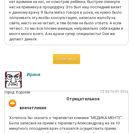
нет времени на нас, не осмотрев ребёнка, быстрее спихнула
нас на прививку в процедурку. Это был наш последний визит
к данному врачу. Я была мягко говоря в шоке, не нужно было
оплачивать эту якобы консультацию, написала жалобу на
сайте, никто их не читает, и тем более не было ответа. А если
читают, то мы все плохие мамаши, неправильно себя ведем и
много много всего. А их врачи супер специалисты! Они же
делают деньги.
Ответить
Ирина
12:33 16.01.2016
Город: Королёв
Отрицательное
впечатление
Хотелось бы сказать о терапевтах клиники "МЕДИКА МЕНТЕ".
Была записана на прием к терапевту Александрову, из-за 10
минутного опоздания врач отказался осуществить прием,