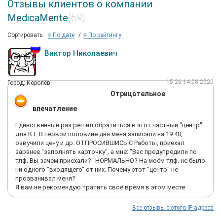
Отзывы клиентов о компании
MedicaMente
(59)
Сортировать:
По дате
По рейтингу
Виктор Николаевич
15:26 14.08.2020
Город: Королёв
Отрицательное
впечатление
Единственный раз решил обратиться в этот частный "центр"
для КТ. В первой половине дня меня записали на 19:40,
озвучили цену и др. ОТПРОСИВШИСЬ С Работы, приехал
заранее "заполнять карточку", а мне: "Вас предупредили по
тлф. Вы зачем приехали?" НОРМАЛЬНО? На моём тлф. не было
ни одного "входящего" от них. Почему этот "центр" не
прозванивал меня?
Я вам не рекомендую тратить своё время в этом месте.
Все отзывы с этого IP адреса