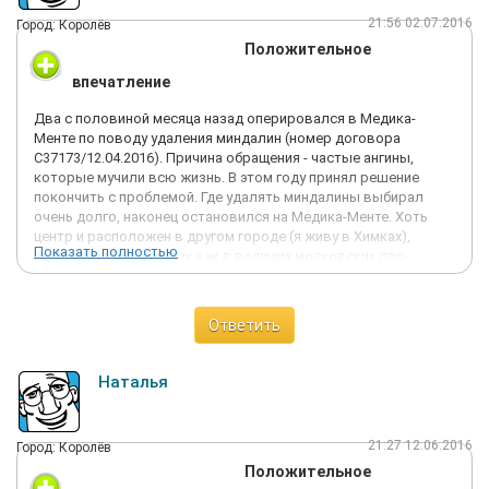
21:56 02.07.2016
Город: Королёв
Положительное
впечатление
Два с половиной месяца назад оперировался в Медика-
Менте по поводу удаления миндалин (номер договора
С37173/12.04.2016). Причина обращения - частые ангины,
которые мучили всю жизнь. В этом году принял решение
покончить с проблемой. Где удалять миндалины выбирал
очень долго, наконец остановился на Медика-Менте. Хоть
центр и расположен в другом городе (я живу в Химках),
Показать полностью
выбрал именно его, так как в ведущих московских лор-
институтах об операциях коблатором даже не слышали.
Плюс подкупило то, что центр специализируется на работе с
детьми - подумал, что уж если здесь преимущественно детям
Ответить
удаляют миндалины, то специалисты в медцентре должны
быть очень хорошие. Я не ошибся. Оперировал меня врач
Шаповалов Денис Владимирович. Поразило отношение
Наталья
персонала к пациентам, комфортные палаты, домашняя
обстановка центра. Наркоз был потрясающий: мягкое
погружение в сон - мягкий выход без каких-либо последствий.
21:27 12.06.2016
Город: Королёв
После операции боль в горле была, но терпимая. Мне есть с
Положительное
чем сравнивать: недавно жене друга вырезали гланды