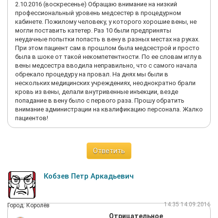
2.10.2016 (воскресенье) Обращаю внимание на низкий
профессиональный уровень медсестер в процедурном
кабинете. Пожилому человеку, у которого хорошие вены, не
могли поставить катетер. Раз 10 были предприняты
неудачные попытки попасть в вену в разных местах на руках.
При этом пациент сам в прошлом была медсестрой и просто
была в шоке от такой некомпетентности. По ее словам иглу в
вены медсестра вводила неправильно, что с самого начала
обрекало процедуру на провал. На днях мы были в
нескольких медицинских учреждениях, неоднократно брали
кровь из вены, делали внутривенные инъекции, везде
попадание в вену было с первого раза. Прошу обратить
внимание администрации на квалификацию персонала. Жалко
пациентов!
Ответить
Кобзев Петр Аркадьевич
14:35 14.09.2016
Город: Королёв
Отрицательное