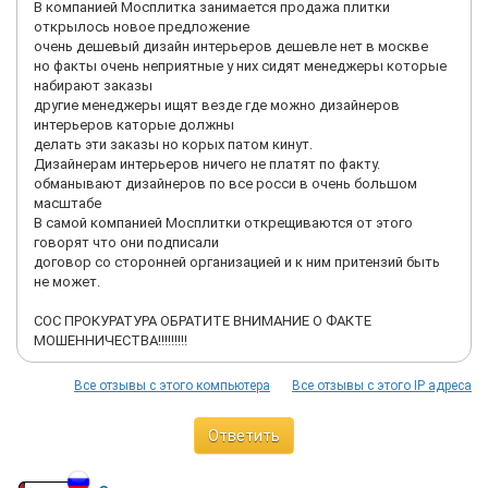
Пересылает переписку со складом, из которой очевидно, что
В компанией Мосплитка занимается продажа плитки
ни первой, ни второй плитки у них никогда не было и нет.
открылось новое предложение
"Я же писал Вам, что я ее не находил, я уточнял у склада, мне
очень дешевый дизайн интерьеров дешевле нет в москве
сказали, что ее просто не загрузили, а по факту ее даже не
но факты очень неприятные у них сидят менеджеры которые
собрали, мы сейчас разгребаем сугробы, пытаемся
набирают заказы
добраться до плиты, чистим, т.к. скользко, трактор буксует
другие менеджеры ищят везде где можно дизайнеров
на месте, пытаемся снять короба всевозможными
интерьеров каторые должны
способами".
делать эти заказы но корых патом кинут.
Это 04.02.2021 ответ московского склада. Просто цирк!
Дизайнерам интерьеров ничего не платят по факту.
Глубочайший, вопиющий непрофессионализм! А у меня две
обманывают дизайнеров по все росси в очень большом
недели стоит объект. В этот же день я предложила как
масштабе
минимум три варианта решения проблемы. При этом данная
В самой компанией Мосплитки открещиваются от этого
плитка продолжала на их сайте быть как товар в наличии,
говорят что они подписали
такая она и теперь, можно проверить. Они торгуют товаром,
договор со сторонней организацией и к ним притензий быть
которого у них нет и в помине.
не может.
Со мной никто не связался. Ни менеджер, ни руководство, ни
юристы, НИКТО. Никаких вариантов решения. Деньги у них
СОС ПРОКУРАТУРА ОБРАТИТЕ ВНИМАНИЕ О ФАКТЕ
пять месяцев, объект стоит. Никто не перезвонил.
МОШЕННИЧЕСТВА!!!!!!!!!
Обратите внимание, МОШЕННИКИ! Никому не рекомендую
данную шаражкину контору!
Все отзывы с этого компьютера
Все отзывы с этого IP адреса
Ответить