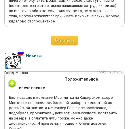
ничего не покупайте, может вам и повезет, как тут описано
(но скорее всего это отзывы написанные сотрудниками же)
но вы точно обожжетесь, привезут не то, не столько и не
туда, а потом откажутсся принимать вскрытые пачки, короче
кидалово стопроцентное!!!
Ответить
Никита
15:02 16.01.2020
Город: Москва
Положительное
впечатление
Был недавно в компании Мосплитка на Каширском дворе.
Мне очень понравилось большой выбор от импортной до
российской плитки. А менеджер Елена все рассказала,
подобрала, просчитала. Даже есть возможность поставить
на резерв, а оплатить чуть позже, можно даже
дистанционно... И привезли, и подняли. Очень доволен.
Спасибо.