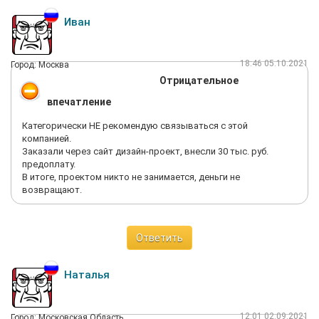
отправки им на почту претензии, мне был дан ответ, что в
связи с праздничными и нерабочими днями доставки не
Иван
осуществлялось и поступление ожидается в ближайшие дни.
Мой вопрос назвать точную дату "этих ближайших дней"
остался проигнорирован.
18:46 05.10.2021
Город: Москва
Видимо праздничные и нерабочие дни в этом магазине
Отрицательное
начались раньше, чем у других. В целом, полное ощущение
того, что ванну так и не доставят. Не повторяйте моих
впечатление
ошибок, лучше ничего тут не заказывайте.
Категорически НЕ рекомендую связываться с этой
компанией.
Заказали через сайт дизайн-проект, внесли 30 тыс. руб.
предоплату.
В итоге, проектом никто не занимается, деньги не
возвращают.
Ответить
Наталья
12:01 02.09.2021
Город: Московская Область