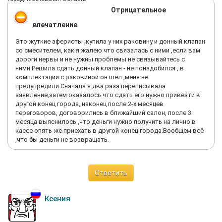
Отрицательное
впечатление
Это жуткие аферисты ,купила у них раковину и донный клапан
со смесителем, как я жалею что связалась с ними ,если вам
дороги нервы и не нужны проблемы не связывайтесь с
ними.Решила сдать донный клапан - не понадобился , в
комплектации с раковиной он шёл ,меня не
предупредили.Сначала я два раза переписывала
заявление,затем оказалось что сдать его нужно привезти в
другой конец города, наконец после 2-х месяцев
переговоров, договорились в ближайший салон, после 3
месяца выяснилось ,что деньги нужно получить на лично в
кассе опять же приехать в другой конец города.Вообщем всё
,что бы деньги не возвращать.
Ответить
Ксения