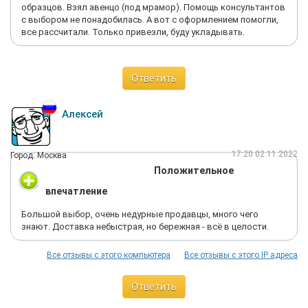
образцов. Взял авенцо (под мрамор). Помощь консультантов
Люди анализируйте рынок , экономьте свои деньги.
с выбором не понадобилась. А вот с оформлением помогли,
А если вы уже и решили купить чуть дороже, то вы ждете как
все рассчитали. Только привезли, буду укладывать.
минимум сервис , за ваши деньги, НО сервиса тут нет.
Ответить
Алексей
17:20 02.11.2022
Город: Москва
Положительное
впечатление
Большой выбор, очень недурные продавцы, много чего
знают. Доставка небыстрая, но бережная - всё в целости.
Все отзывы с этого компьютера
Все отзывы с этого IP адреса
Ответить