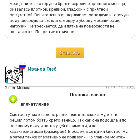
мере, плитка, которую я брал в середине прошлого месяца,
оказалась плотной, крепкой, гладкой и с приятной
расцветкой. Великолепно выдерживает холодную и горячую
воду, высокую влажность, мокрую уборку, механические
нагрузки. Не трескается, да и пятна на поверхности не
появляются. Покрытие отличное.
Ответить
Иванов Глеб
12:19 17.03.2022
Город: Москва
Положительное
впечатление
Смотрел у них в салоне различные коллекции. Ну, вот и
решил потом брать крето авенцо. Так как она подошла и по
внешнему виду, и по текущей стоимости, и по
характеристикам (размерам). В общем, все купил быстро. Ну,
а затем также оперативно ее привезли. Но главное монтаж