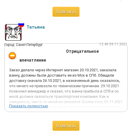
Ответить
Татьяна
12:40 09.11.2021
Город: Санкт-Петербург
Отрицательное
впечатление
Заказ делала через Интернет магазин 20.10.2021, заказала
ванну, должны были доставить ее из Мск в СПб. Обещали
доставку сначала 26.10.2021, в назначенный день оказалось,
что ничего не привезли по техническим причинам. 29.10.2021
позвонил менеджер и сказал, что ванна прибыла в СПб и со
мной должна связаться транспортная компания. Как и
ожидалось, никто со мной не связался. Более того, 01.11.2021
Показать полностью
выяснилось, что в СПб ванна до сих пор не доехала и 3 числа
точно должна быть, и со мной должны связаться. В
очередной раз, никто мне так и не позвонил, банально,
сообщить, что заказ задерживается и когда он будет.
Ответить
Сегодня 09.11.2021, со мной так никто и не связался. После