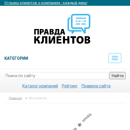
Отзывы клиентов о компаниях - каждый день!
КАТЕГОРИИ
Toggle
navigat
Найти
Каталог компаний
Рейтинг
Правила сайта
Главная
Мосплитка