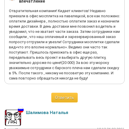
впечатление
Как можно подбирать плитку по артикулу, если самое важное
это калибр и цвет?! Конечно плитка с разными тонами и при
Отвратительная компания! Кидает клиентов! Недавно
укладки плитки это все видно, но более того, найти тон,
приехали в офис мосплитка на павелецкой, все как положено:
купленный несколькими неделями ранее, оказалось
оплатили дизайнера , полностью оплатили заказ и назначили
нереальным. Обзвонили порядка 15 магазинов поставщиков
время доставки. В день доставки мне позвонил водитель и
creto, дозвонились самому производителю, на что было
уведомил, что не хватает части заказа. Затем сотрудники нам
сообщено, что тона, который у нас уже не будет!
сообщили , что наш оплаченый и зарезервированный заказ
Производитель? Вы как производите то плитку? Ваши
попросту отгрузили и увезли! Сотрудники мосплитки сделали
дилеры не могут нормально рассчитать сначала, а потом вы
вид»что это вполне нормально». Видимо они часто так
еще и цвет меняете, но продаёте как ту же самую плитку?!
поступают. Пришлось приезжать в офис еще раз,
Почему менеджеры не оповещают, что данный тон на исходе,
переделывать весь проект и выбирать другую плитку,
почему продается плитка, которая заканчивается, а если в
значительно дороже по цене!(20 000) За всю эту мороку
процессе ремонта ее могут случайно разбить, как потом
уважаемые сотрудрики с барского плеча нам сделали скидку
докупать? Как решение просто снимать всю уже
в 5%. После такого , никому не посоветую эту компанию. И
установленную плитку и делать все по новой, но кто
сама повторно обращаться никогда не буду!
возместит такие расходы?!
Никому не порекомендую ни производителя, ни их крупного
дилера!
Ответить
Шалимова Наталья