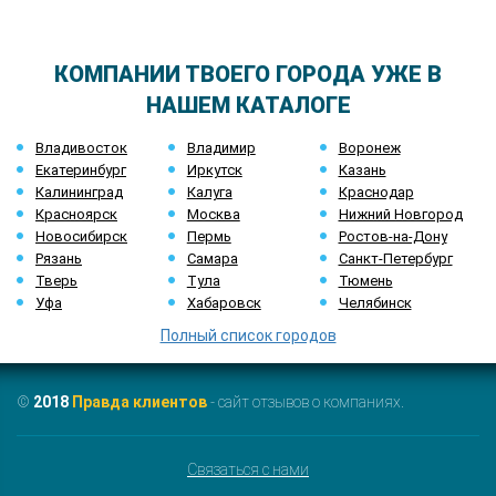
КОМПАНИИ ТВОЕГО ГОРОДА УЖЕ В
НАШЕМ КАТАЛОГЕ
Владивосток
Владимир
Воронеж
Екатеринбург
Иркутск
Казань
Калининград
Калуга
Краснодар
Красноярск
Москва
Нижний Новгород
Новосибирск
Пермь
Ростов-на-Дону
Рязань
Самара
Санкт-Петербург
Тверь
Тула
Тюмень
Уфа
Хабаровск
Челябинск
Полный список городов
©
2018
Правда клиентов
- сайт отзывов о компаниях.
Связаться с нами