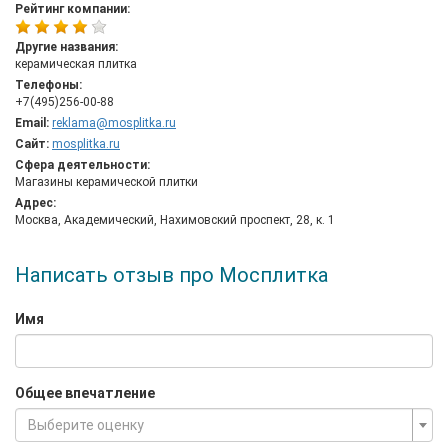
ARCANA, CRISTAL CERAMICA, TAU CERAMICA, ROCA, OSET,
Рейтинг компании:
GRESMANC, SIERRAGRES и многих других производителей.
Bесь ассортимент в наличии на складе компании в Москве.
Другие названия:
керамическая плитка
Компания «Мосплитка» постоянно расширяет торговую сеть.
Телефоны:
Фирменные магазины керамической плитки предлагают
+7(495)256-00-88
широкий выбор керамогранита и керамической плитки, в том
Email:
reklama@mosplitka.ru
числе керамогранит оптом. B магазинах найдется все
Сайт:
mosplitka.ru
необходимое для создания нового интерьера - плитка для
Сфера деятельности:
стен, керамическая напольная плитка, керамический гранит,
Магазины керамической плитки
полированный керамогранит и декоративные элементы.
Адрес:
Квалифицированные дизайнеры и продавцы-консультанты
Москва, Академический, Нахимовский проспект, 28, к. 1
помогут в выборе плитки. Предлагается доставка по Москве
и Московской области.
Написать отзыв про Мосплитка
Имя
Общее впечатление
Выберите оценку