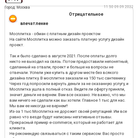
11:50 09.09.2022
Город: Москва
Отрицательное
впечатление
Мосплитка - обман с платным дизайн проектом
На сайте Мосплитка можно заказать платную услугу дизайн
проект.
Так и было сделано в августе 2021. После оплаты долго
никто не выходил на связь. Потом предоставили непонятный,
сделанный на отвали, проект и больше на вопросы не
отвечали. Успели уже купить в другом месте без всякого
дизайна плитку. В мосплитке заказали на 150 тыс сантехнику.
Через год попросили вернуть деньги за не оказанную услугу, и
Мосплитка ушла в полный отказ. Видите ли оферту приняли,
значит деньги не вернем. Вам все оказано. Не важно, что мы
вам ничего не сделали как вы хотели. Главное 1 тыс для нас.
Мы вам ее никогда не вернем!!
Из-за 1 тыс Мосплитка не дорожит своей репутацией. Им все
равно что везде будут написаны негативные отзывы.
Прекрасный пример e-commerce, который не работает для
клиента.
Не рекомендую связываться с таким сервисом. Вас просто