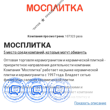
Компания просмотрена:
107323 раза
МОСПЛИТКА
5 место среди компаний, которые могут обмануть
Оптовая торговля керамогранитом и керамической плиткой -
приоритетное направления деятельности компании.
Компания "Мосплитка" работает на рынке керамической
плитки и керамогранита с 1997 года. Владеет сетью
фирменных салонов керамической плитки.
Работа напрямую с российскими, испанскими и
итальянскими производителями позволяет компании
устанавливать выгодные оптовые цены на плитку и
керамогранит. В ассортименте компании "Мосплитка"
Показать описание
представлена продукция фабрик: MARAZZI GROUP, SALONI,