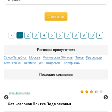
Ответить
1
2
3
4
5
6
7
8
9
10
Регионы присутствия
Санкт-Петербург
Москва
Московская Область
Тверь
Краснодар
Архангельск
Великие Луки
Подольск
Октябрьский
Похожие компании
Arc
Сеть салонов Плитка Подмосковья