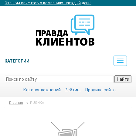
Отзывы клиентов о компаниях - каждый день!
КАТЕГОРИИ
Toggle
navigat
Найти
Каталог компаний
Рейтинг
Правила сайта
Главная
PUSHKA