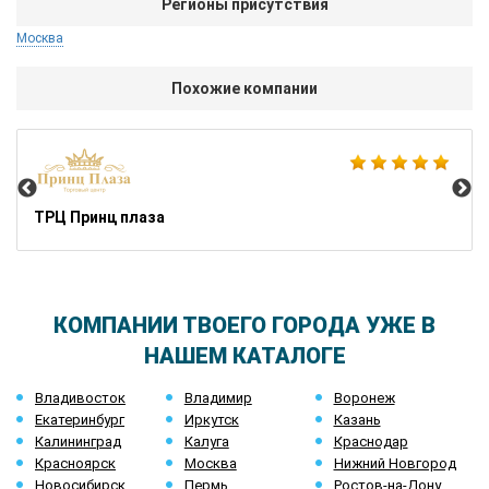
Регионы присутствия
Москва
Похожие компании
Ик
ТРЦ Принц плаза
КОМПАНИИ ТВОЕГО ГОРОДА УЖЕ В
НАШЕМ КАТАЛОГЕ
Владивосток
Владимир
Воронеж
Екатеринбург
Иркутск
Казань
Калининград
Калуга
Краснодар
Красноярск
Москва
Нижний Новгород
Новосибирск
Пермь
Ростов-на-Дону