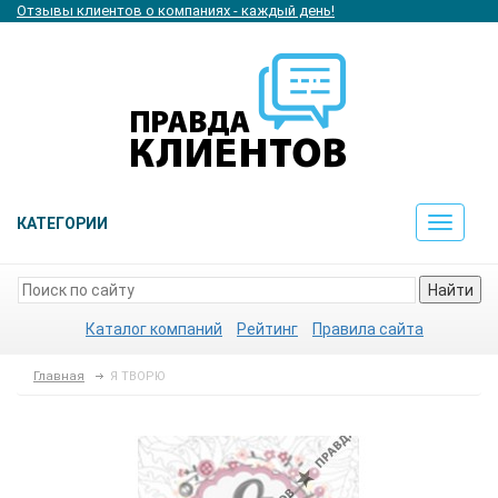
Отзывы клиентов о компаниях - каждый день!
КАТЕГОРИИ
Toggle
navigat
Найти
Каталог компаний
Рейтинг
Правила сайта
Главная
Я ТВОРЮ