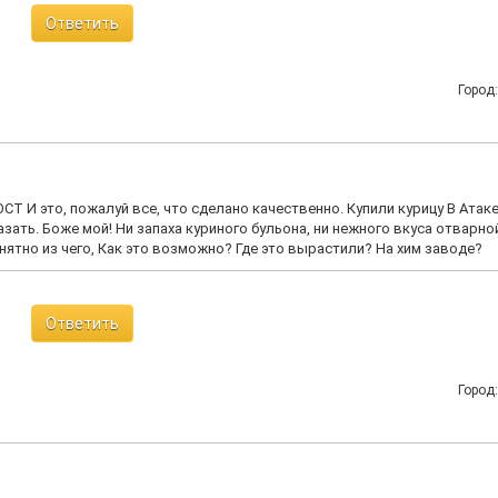
Ответить
Город
Т И это, пожалуй все, что сделано качественно. Купили курицу В Атаке
казать. Боже мой! Ни запаха куриного бульона, ни нежного вкуса отварно
онятно из чего, Как это возможно? Где это вырастили? На хим заводе?
Ответить
Город