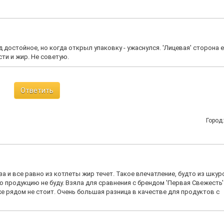
д достойное, но когда открыл упаковку - ужаснулся. 'Лицевая' сторона 
сти и жир. Не советую.
Ответить
Город
а и все равно из котлеты жир течет. Такое впечатление, будто из шкур
 продукцию не буду. Взяла для сравнения с брендом 'Первая Свежесть'
е рядом не стоит. Очень большая разница в качестве для продуктов с