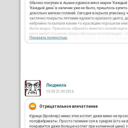
Обычно покупаю в Ашане куриное мясо марки 'Каждый де
'Каждый день' в наличии уже не было, пришлось купить 
довольно мелких голеней. Сегодня вскрыла упаковку, 
частично покрыты пятнами ядовито-красного цвета, да
небрежно посыпали каким-то красящим порошком неизв
было видно. Пришлось обрезать вместе с кожей ещё и 
мясо имеет странную пюре образную консистенцию - с
Показать полностью
руках. Возможно, в мясо была закачана вода, потом м
было разморожено, высушено, посыпано каким-то неи
может быть, куры были чем-то больны. Из 8 голеней 5 
съедим сами, остальные отдам кошкам. Мне 54 года, вс
никогда не видела. Сходила на оф. сайт производителя
продукцию 'Ярославского бройлера' больше желания н
Людмила
10:39 21.09.2016
Отрицательное впечатление
Курица (бройлер) мимо этих котлет даже мимо не прох
полуфабрикаты. Просто галимая соя в сухарях (кто не 
понравится даже больше котлет при копеечной цене). Н