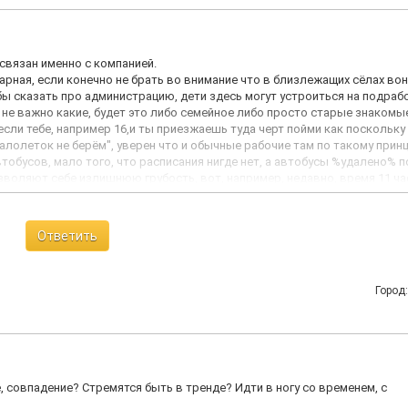
 связан именно с компанией.
ная, если конечно не брать во внимание что в близлежащих сёлах вон
 бы сказать про администрацию, дети здесь могут устроиться на подраб
, не важно какие, будет это либо семейное либо просто старые знакомые
 если тебе, например 16,и ты приезжаешь туда черт пойми как поскольку
алолеток не берëм", уверен что и обычные рабочие там по такому прин
обусов, мало того, что расписания нигде нет, а автобусы %удалено% 
озволяют себе излишнюю грубость, вот, например, недавно, время 11 ч
 из посёлка Октябрьский, они пытаются попасть в автобус но их оттуда
ворю", как будто случится апокалипсис если несчастные дети проедут 
ливается, а просто разворачивается, попытки догнать или крикнуть не
Ответить
иятие полная %удалено%, администрация сосет члены и впускает на раб
ральные уроды, извините уж, накипело с этой помойки
Город
е, совпадение? Стремятся быть в тренде? Идти в ногу со временем, с