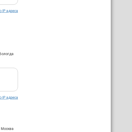
о IP адреса
 Вологда
о IP адреса
: Москва