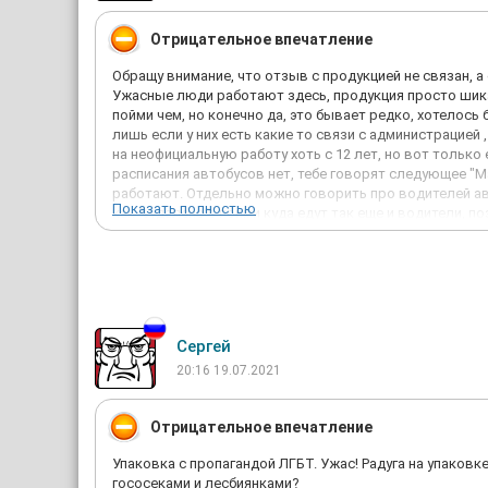
Отрицательное впечатление
Обращу внимание, что отзыв с продукцией не связан, а
Ужасные люди работают здесь, продукция просто шикар
пойми чем, но конечно да, это бывает редко, хотелось
лишь если у них есть какие то связи с администрацией 
на неофициальную работу хоть с 12 лет, но вот только
расписания автобусов нет, тебе говорят следующее "М
работают. Отдельно можно говорить про водителей авт
Показать полностью
как %удалено% пойми куда едут так еще и водители, п
вечера, дети сидели мирно ждали автобус чтобы уехать
выгоняют со словами "брысь отсюда", " брысь кому го
метров с вами, бывает, так автобус вообще не останав
увенчиваются успехом. В моральном плане, это предпр
только родственников, люди которые там работают мо
Сергей
20:16 19.07.2021
Отрицательное впечатление
Упаковка с пропагандой ЛГБТ. Ужас! Радуга на упаковк
гососеками и лесбиянками?