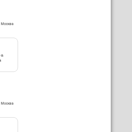
: Москва
 в
й
: Москва