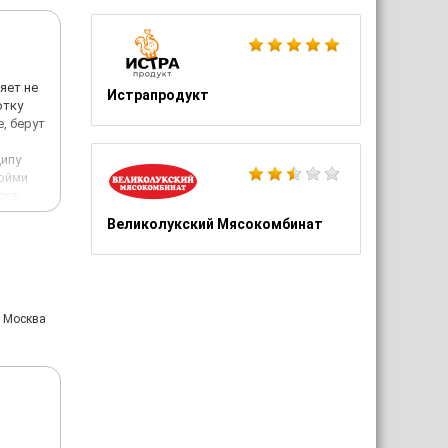
яет не
Истрапродукт
отку
, берут
ципу
пойми
асов
Великолукский Мясокомбинат
пару
оту
: Москва