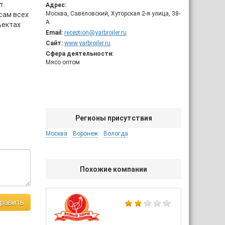
т.
Адрес:
Москва, Савёловский, Хуторская 2-я улица, 38-
сам всех
А
ъектах
Email:
reception@yarbroiler.ru
Сайт:
www.yarbroiler.ru
.
Сфера деятельности:
Мясо оптом
Регионы присутствия
Москва
Воронеж
Вологда
Похожие компании
равить