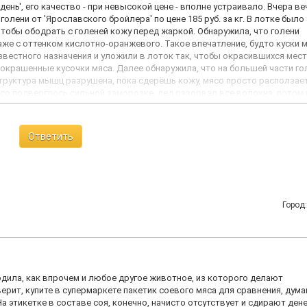
нь', его качество - при невысокой цене - вполне устраивало. Вчера в
голени от 'Ярославского бройлера' по цене 185 руб. за кг. В лотке было
чтобы ободрать с голеней кожу перед жаркой. Обнаружила, что голени
же с оттенком кислотно-оранжевого. Такое впечатление, будто куски 
естного назначения и уложили в лоток так, чтобы окрасившихся мест
окрашенные кусочки мяса. Далее обнаружила, что на большей части го
труктура мышц разрушена, пока сдерёшь кожу, мясо просто расползает
ясо подверглось сильной заморозке, лед разорвал все волокна, потом 
звестным порошком, упаковано и продано как ОХЛАЖДЁННОЕ куриное 
были разрушенными и 3 - более-менее целыми. Вот эти 3 куска после жа
ю жизнь покупаю и готовлю курятину, а такой - окрашенной и разрушен
Ответить
, они там про себя всё очень хвалебно-расписывают. Но у меня покупать
ет.
Город
одила, как впрочем и любое другое животное, из которого делают
верит, купите в супермаркете пакетик соевого мяса для сравнения, дум
а этикетке в составе соя, конечно, начисто отсутствует и сдирают дене