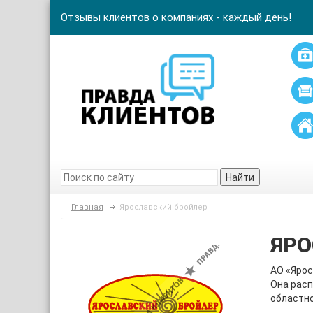
Отзывы клиентов о компаниях - каждый день!
Найти
Главная
Ярославский бройлер
ЯРО
АО «Ярос
Она расп
областно