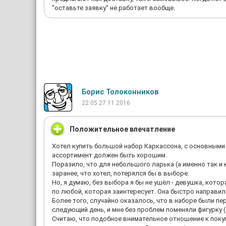
"оставьте заявку" не работает вообще.
Борис Толоконников
22:05 27.11.2016
Положительное впечатление
Хотел купить большой набор Каркассона, с основными 
ассортимент должен быть хорошим.
Поразило, что для небольшого ларька (а именно так и к
заранее, что хотел, потерялся бы в выборе.
Но, я думаю, без выбора я бы не ушёл - девушка, кото
по любой, которая заинтересует. Она быстро направил
Более того, случайно оказалось, что в наборе были п
следующий день, и мне без проблем поменяли фигурку 
Считаю, что подобное внимательное отношение к поку