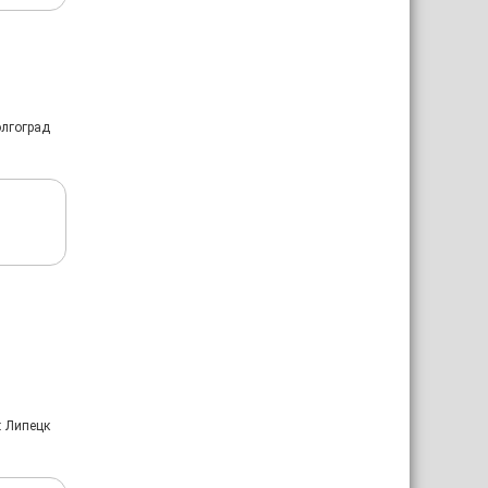
олгоград
: Липецк