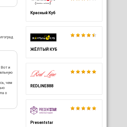
Красный Куб
олгоград
ЖЁЛТЫЙ КУБ
 Вот и
тельную
сь, чем
REDLINE888
щью
ла о
Presentstar