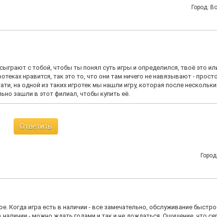
Город: В
ыграют с тобой, чтобы ты понял суть игры и определился, твоё это или
отеках нравится, так это то, что они там ничего не навязывают - прост
ти, на одной из таких игротек мы нашли игру, которая после нескольки
ьно зашли в этот филиал, чтобы купить её.
Ответить
Город
. Когда игра есть в наличии - все замечательно, обслуживание быстро
в наличии - можно ждать годами и так и не дождаться. Ощущение, что се