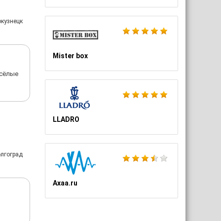
окузнецк
Mister box
есёлые
LLADRO
олгоград
Axaa.ru