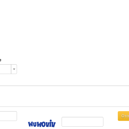
е
Отп