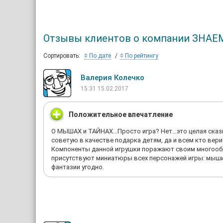
Отзывы клиентов о компании ЗНА
Сортировать:
По дате
По рейтингу
Валерия Колечко
15:31 15.02.2017
Положительное впечатление
О МЫШАХ и ТАЙНАХ…Просто игра? Нет…это целая сказк
советую в качестве подарка детям, да и всем кто верит
Компоненты данной игрушки поражают своим многообра
присутствуют миниатюры всех персонажей игры: мыши, к
фантазии угодно.