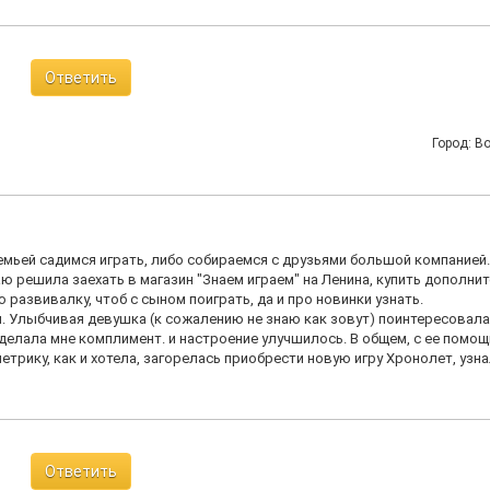
Ответить
Город: В
емьей садимся играть, либо собираемся с друзьями большой компанией.
аю решила заехать в магазин "Знаем играем" на Ленина, купить дополни
развивалку, чтоб с сыном поиграть, да и про новинки узнать.
и. Улыбчивая девушка (к сожалению не знаю как зовут) поинтересовала
делала мне комплимент. и настроение улучшилось. В общем, с ее помо
етрику, как и хотела, загорелась приобрести новую игру Хронолет, узна
Ответить