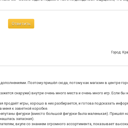
Ответить
Город: Кр
дополнениями. Поэтому пришёл сюда, потому как магазин в центре горо
ажется снаружи) внутри очень много места и очень много игр. Если бы 
рая продаёт игры, хорошо в них разбирается, и готова подсказать инфо
а меня к заветной коробке.
ерепутаны фигурки (вместо большой фигурки была маленькая). Пришёл н
(нашлась запасная).
пателям, вкупе со знанием огромного ассортимента, показывает высок