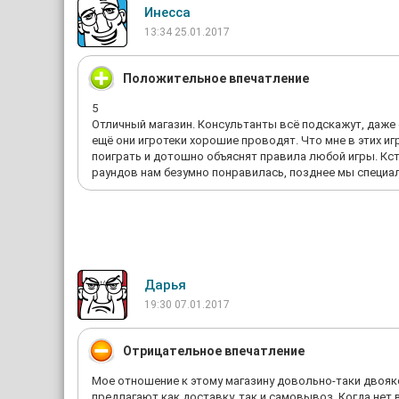
Инесса
13:34 25.01.2017
Положительное впечатление
5
Отличный магазин. Консультанты всё подскажут, даже с
ещё они игротеки хорошие проводят. Что мне в этих игр
поиграть и дотошно объяснят правила любой игры. Кста
раундов нам безумно понравилась, позднее мы специал
Дарь­я
19:30 07.01.2017
Отрицательное впечатление
Мое отношение к этому магазину довольно-таки двоякое
предлагают как доставку, так и самовывоз. Когда нет 