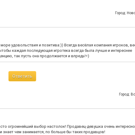
Город: Нов
л море удовольствия и позитива:)) Всегда весёлая компания игроков, в
, чтобы каждая последующая игротека всегда была лучше и интереснее
нцию, так пусть она продолжается и впредь!=)
Ответить
Город: В
росто огромнейший выбор настолок! Продавец-девушка очень интересно
и знает чем занимается, по больше бы таких продавцов!