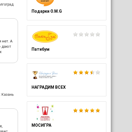
олгоград
Подарки O.M.G
 нет. А
о дают
Патибум
х
НАГРАДИМ ВСЕХ
: Казань
МОСИГРА
е,
рвис