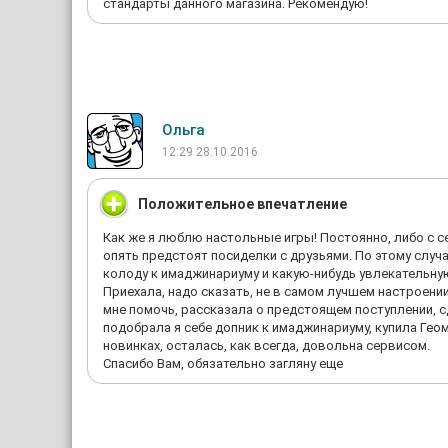
стандарты данного магазина. Рекомендую!
Ольга
12:29 28.10.2016
Положительное впечатление
Как же я люблю настольные игры! Постоянно, либо с с
опять предстоят посиделки с друзьями. По этому случ
колоду к имаджинариуму и какую-нибудь увлекательную 
Приехала, надо сказать, не в самом лучшем настроени
мне помочь, рассказала о предстоящем поступлении, с
подобрала я себе допник к имаджинариуму, купила Геом
новинках, осталась, как всегда, довольна сервисом.
Спасибо Вам, обязательно загляну еще