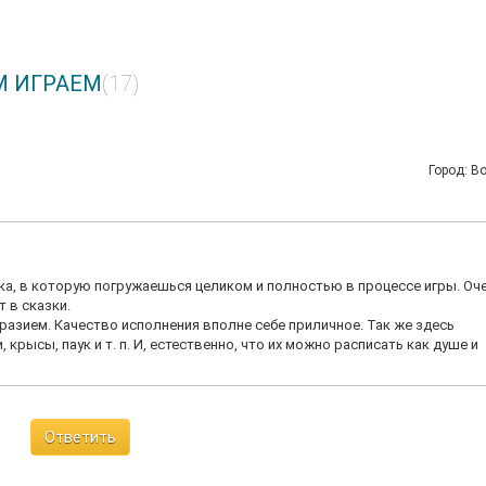
ЕМ ИГРАЕМ
(17)
Город: В
а, в которую погружаешься целиком и полностью в процессе игры. Оч
 в сказки.
зием. Качество исполнения вполне себе приличное. Так же здесь
рысы, паук и т. п. И, естественно, что их можно расписать как душе и
Ответить