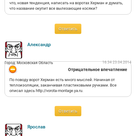
от всех Ваших отрицательных. Занимаюсь строительством и
что, новая тенденция, написать на воротах Херман и думать,
строительством элитных поселков и знаете, за четыре года
что название окупит все вылезающие косяки?
ни одного нарекания не было, ни малейшего намека на
какое-то ужасное качество, какое-то плохое исполнение и что-
то подобное. Наоборот, даже случаи были, когда обращались
Ответить
в нашу строительную организацию с целью узнать, где
заказать такие же!
Александр
16:34 23.04.2014
Город: Московская Область
Отрицательное впечатление
По поводу ворот Херман есть много мыслей. Начиная от
теплоизоляции, заканчивая пластиковыми ручками. Все
описал здесь http://vorota-montage.ya.ru.
Ответить
Ярослав