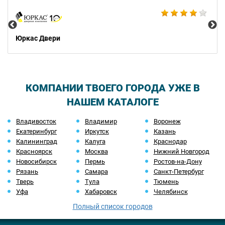
169
Юркас Двери
КОМПАНИИ ТВОЕГО ГОРОДА УЖЕ В
НАШЕМ КАТАЛОГЕ
Владивосток
Владимир
Воронеж
Екатеринбург
Иркутск
Казань
Калининград
Калуга
Краснодар
Красноярск
Москва
Нижний Новгород
Новосибирск
Пермь
Ростов-на-Дону
Рязань
Самара
Санкт-Петербург
Тверь
Тула
Тюмень
Уфа
Хабаровск
Челябинск
Полный список городов