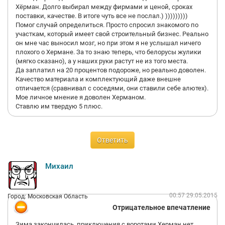
Хёрман. Долго выбирал между фирмами и ценой, сроках
поставки, качестве. В итоге чуть все не послал.) )))))))))
Помог случай определиться. Просто спросил знакомого по
участкам, который имеет свой строительный бизнес. Реально
он мне час выносил мозг, но при этом я не услышал ничего
плохого о Хермане. За то знаю теперь, что белорусы жулики
(мягко сказано), а у наших руки растут не из того места.
Да заплатил на 20 процентов подороже, но реально доволен.
Качество материала и комплектующий даже внешне
отличается (сравнивал с соседями, они ставили себе алютех).
Мое личное мнение я доволен Херманом.
Ставлю им твердую 5 плюс.
Ответить
Михаил
00:57 29.05.2015
Город: Московская Область
Отрицательное впечатление
Зима закончилась, приключения с воротами Херман нет.