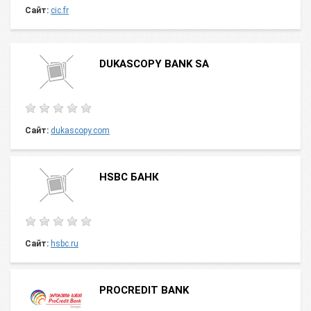
Сайт:
cic.fr
DUKASCOPY BANK SA
Сайт:
dukascopy.com
HSBC БАНК
Сайт:
hsbc.ru
PROCREDIT BANK