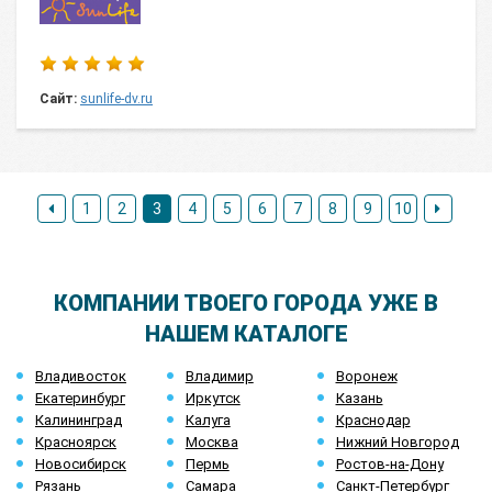
Сайт:
sunlife-dv.ru
1
2
3
4
5
6
7
8
9
10
КОМПАНИИ ТВОЕГО ГОРОДА УЖЕ В
НАШЕМ КАТАЛОГЕ
Владивосток
Владимир
Воронеж
Екатеринбург
Иркутск
Казань
Калининград
Калуга
Краснодар
Красноярск
Москва
Нижний Новгород
Новосибирск
Пермь
Ростов-на-Дону
Рязань
Самара
Санкт-Петербург