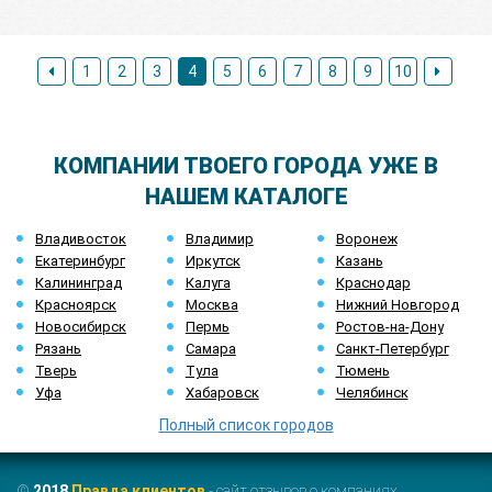
1
2
3
4
5
6
7
8
9
10
КОМПАНИИ ТВОЕГО ГОРОДА УЖЕ В
НАШЕМ КАТАЛОГЕ
Владивосток
Владимир
Воронеж
Екатеринбург
Иркутск
Казань
Калининград
Калуга
Краснодар
Красноярск
Москва
Нижний Новгород
Новосибирск
Пермь
Ростов-на-Дону
Рязань
Самара
Санкт-Петербург
Тверь
Тула
Тюмень
Уфа
Хабаровск
Челябинск
Полный список городов
©
2018
Правда клиентов
- сайт отзывов о компаниях.