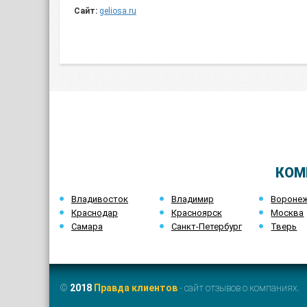
Сайт:
geliosa.ru
КОМ
Владивосток
Владимир
Вороне
Краснодар
Красноярск
Москва
Самара
Санкт-Петербург
Тверь
©
2018
Правда клиентов
- сайт отзывов о компаниях.